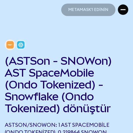
METAMASK'I EDİNİN
METAMASK'I EDİNİN
(ASTSon - SNOWon)
AST SpaceMobile
(Ondo Tokenized) -
Snowflake (Ondo
Tokenized) dönüştür
ASTSON/SNOWON: 1 AST SPACEMOBILE
(ONDO TOKENIZED), 0,219864 SNOWON