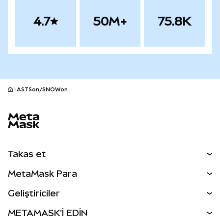
4.7
50M+
75.8K
ASTSon/SNOWon
MetaMask site alt bilgisi
Takas et
Takas İşlemleri
MetaMask Para
Tahmin Et
YENİ
Kripto Al
Geliştiriciler
Perps
YENİ
MetaMask Kart
Dökümantasyon
METAMASK'İ EDİN
RWA'lar
mUSD
YENİ