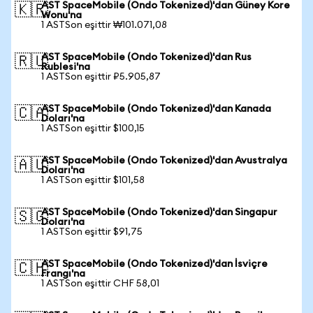
AST SpaceMobile (Ondo Tokenized)'dan Güney Kore
🇰🇷
Wonu'na
1 ASTSon eşittir ₩101.071,08
AST SpaceMobile (Ondo Tokenized)'dan Rus
🇷🇺
Rublesi'na
1 ASTSon eşittir ₽5.905,87
AST SpaceMobile (Ondo Tokenized)'dan Kanada
🇨🇦
Doları'na
1 ASTSon eşittir $100,15
AST SpaceMobile (Ondo Tokenized)'dan Avustralya
🇦🇺
Doları'na
1 ASTSon eşittir $101,58
AST SpaceMobile (Ondo Tokenized)'dan Singapur
🇸🇬
Doları'na
1 ASTSon eşittir $91,75
AST SpaceMobile (Ondo Tokenized)'dan İsviçre
🇨🇭
Frangı'na
1 ASTSon eşittir CHF 58,01