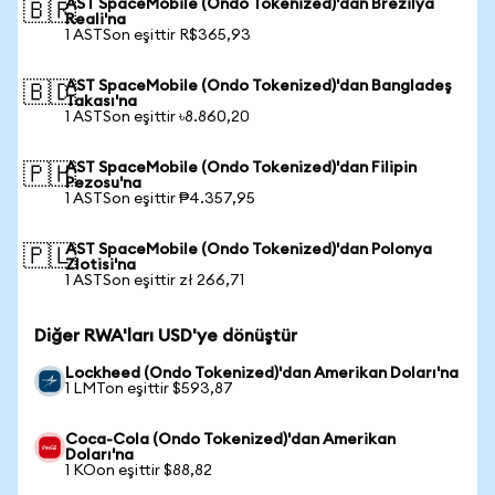
AST SpaceMobile (Ondo Tokenized)'dan Brezilya
🇧🇷
Reali'na
1 ASTSon eşittir R$365,93
AST SpaceMobile (Ondo Tokenized)'dan Bangladeş
🇧🇩
Takası'na
1 ASTSon eşittir ৳8.860,20
AST SpaceMobile (Ondo Tokenized)'dan Filipin
🇵🇭
Pezosu'na
1 ASTSon eşittir ₱4.357,95
AST SpaceMobile (Ondo Tokenized)'dan Polonya
🇵🇱
Zlotisi'na
1 ASTSon eşittir zł 266,71
Diğer RWA'ları USD'ye dönüştür
Lockheed (Ondo Tokenized)'dan Amerikan Doları'na
1 LMTon eşittir $593,87
Coca-Cola (Ondo Tokenized)'dan Amerikan
Doları'na
1 KOon eşittir $88,82