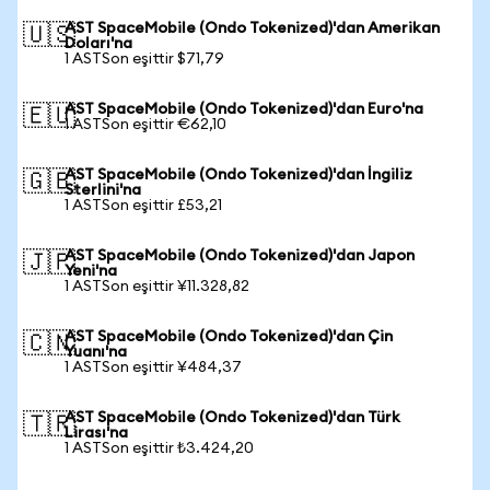
AST SpaceMobile (Ondo Tokenized)'dan Amerikan
🇺🇸
Doları'na
1 ASTSon eşittir $71,79
AST SpaceMobile (Ondo Tokenized)'dan Euro'na
🇪🇺
1 ASTSon eşittir €62,10
AST SpaceMobile (Ondo Tokenized)'dan İngiliz
🇬🇧
Sterlini'na
1 ASTSon eşittir £53,21
AST SpaceMobile (Ondo Tokenized)'dan Japon
🇯🇵
Yeni'na
1 ASTSon eşittir ¥11.328,82
AST SpaceMobile (Ondo Tokenized)'dan Çin
🇨🇳
Yuanı'na
1 ASTSon eşittir ¥484,37
AST SpaceMobile (Ondo Tokenized)'dan Türk
🇹🇷
Lirası'na
1 ASTSon eşittir ₺3.424,20