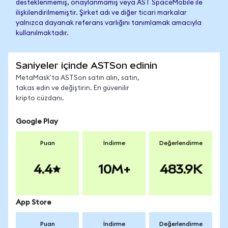
desteklenmemiş, onaylanmamış veya AST SpaceMobile ile
ilişkilendirilmemiştir. Şirket adı ve diğer ticari markalar
yalnızca dayanak referans varlığını tanımlamak amacıyla
kullanılmaktadır.
Saniyeler içinde ASTSon edinin
MetaMask'ta ASTSon satın alın, satın,
takas edin ve değiştirin. En güvenilir
kripto cüzdanı.
Google Play
Puan
İndirme
Değerlendirme
4.4
10M+
483.9K
App Store
Puan
İndirme
Değerlendirme