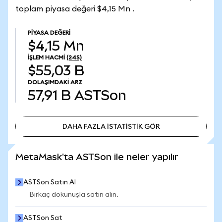
toplam piyasa değeri $4,15 Mn .
PIYASA DEĞERI
$4,15 Mn
İŞLEM HACMI
(24S)
$55,03 B
DOLAŞIMDAKI ARZ
57,91 B
ASTSon
DAHA FAZLA İSTATİSTİK GÖR
DAHA FAZLA İSTATİSTİK GÖR
MetaMask'ta ASTSon ile neler yapılır
ASTSon Satın Al
Birkaç dokunuşla satın alın.
ASTSon Sat