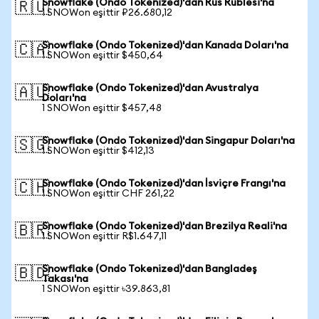
Snowflake (Ondo Tokenized)'dan Rus Rublesi'na
🇷🇺
1 SNOWon eşittir ₽26.680,12
Snowflake (Ondo Tokenized)'dan Kanada Doları'na
🇨🇦
1 SNOWon eşittir $450,64
Snowflake (Ondo Tokenized)'dan Avustralya
🇦🇺
Doları'na
1 SNOWon eşittir $457,48
Snowflake (Ondo Tokenized)'dan Singapur Doları'na
🇸🇬
1 SNOWon eşittir $412,13
Snowflake (Ondo Tokenized)'dan İsviçre Frangı'na
🇨🇭
1 SNOWon eşittir CHF 261,22
Snowflake (Ondo Tokenized)'dan Brezilya Reali'na
🇧🇷
1 SNOWon eşittir R$1.647,11
Snowflake (Ondo Tokenized)'dan Bangladeş
🇧🇩
Takası'na
1 SNOWon eşittir ৳39.863,81