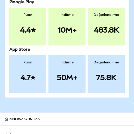
Google Play
Puan
İndirme
Değerlendirme
4.4
10M+
483.8K
App Store
Puan
İndirme
Değerlendirme
4.7
50M+
75.8K
SNOWon/UNHon
MetaMask site alt bilgisi