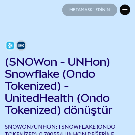
METAMASK'I EDİNİN
METAMASK'I EDİNİN
(SNOWon - UNHon)
Snowflake (Ondo
Tokenized) -
UnitedHealth (Ondo
Tokenized) dönüştür
SNOWON/UNHON: 1 SNOWFLAKE (ONDO
TOKENIZED), 0,780554 UNHON DEĞERINE