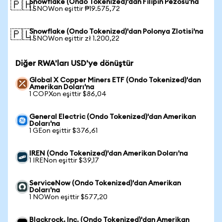
Snowflake (Ondo Tokenized)'dan Filipin Pezosu'na
🇵🇭
1 SNOWon eşittir ₱19.575,72
Snowflake (Ondo Tokenized)'dan Polonya Zlotisi'na
🇵🇱
1 SNOWon eşittir zł 1.200,22
Diğer RWA'ları USD'ye dönüştür
Global X Copper Miners ETF (Ondo Tokenized)'dan
Amerikan Doları'na
1 COPXon eşittir $86,04
General Electric (Ondo Tokenized)'dan Amerikan
Doları'na
1 GEon eşittir $376,61
IREN (Ondo Tokenized)'dan Amerikan Doları'na
1 IRENon eşittir $39,17
ServiceNow (Ondo Tokenized)'dan Amerikan
Doları'na
1 NOWon eşittir $577,20
Blackrock, Inc. (Ondo Tokenized)'dan Amerikan