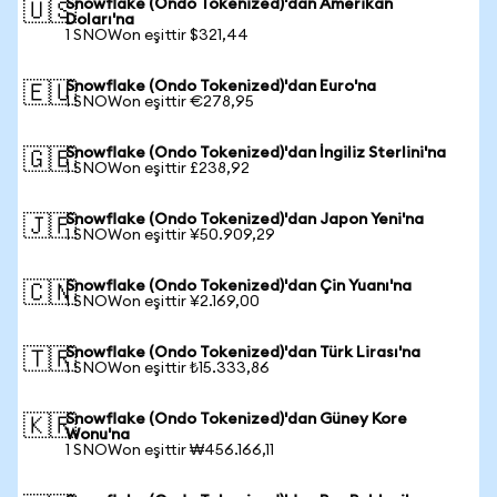
Snowflake (Ondo Tokenized)'dan Amerikan
🇺🇸
Doları'na
1 SNOWon eşittir $321,44
Snowflake (Ondo Tokenized)'dan Euro'na
🇪🇺
1 SNOWon eşittir €278,95
Snowflake (Ondo Tokenized)'dan İngiliz Sterlini'na
🇬🇧
1 SNOWon eşittir £238,92
Snowflake (Ondo Tokenized)'dan Japon Yeni'na
🇯🇵
1 SNOWon eşittir ¥50.909,29
Snowflake (Ondo Tokenized)'dan Çin Yuanı'na
🇨🇳
1 SNOWon eşittir ¥2.169,00
Snowflake (Ondo Tokenized)'dan Türk Lirası'na
🇹🇷
1 SNOWon eşittir ₺15.333,86
Snowflake (Ondo Tokenized)'dan Güney Kore
🇰🇷
Wonu'na
1 SNOWon eşittir ₩456.166,11