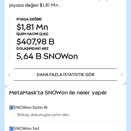
piyasa değeri $1,81 Mn .
PIYASA DEĞERI
$1,81 Mn
İŞLEM HACMI
(24S)
$407,98 B
DOLAŞIMDAKI ARZ
5,64 B
SNOWon
DAHA FAZLA İSTATİSTİK GÖR
DAHA FAZLA İSTATİSTİK GÖR
MetaMask'ta SNOWon ile neler yapılır
SNOWon Satın Al
Birkaç dokunuşla satın alın.
SNOWon Sat