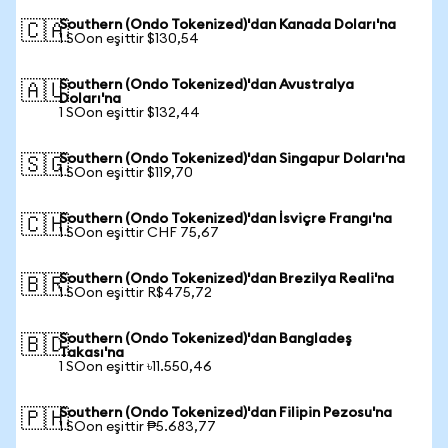
Southern (Ondo Tokenized)'dan Kanada Doları'na
🇨🇦
1 SOon eşittir $130,54
Southern (Ondo Tokenized)'dan Avustralya
🇦🇺
Doları'na
1 SOon eşittir $132,44
Southern (Ondo Tokenized)'dan Singapur Doları'na
🇸🇬
1 SOon eşittir $119,70
Southern (Ondo Tokenized)'dan İsviçre Frangı'na
🇨🇭
1 SOon eşittir CHF 75,67
Southern (Ondo Tokenized)'dan Brezilya Reali'na
🇧🇷
1 SOon eşittir R$475,72
Southern (Ondo Tokenized)'dan Bangladeş
🇧🇩
Takası'na
1 SOon eşittir ৳11.550,46
Southern (Ondo Tokenized)'dan Filipin Pezosu'na
🇵🇭
1 SOon eşittir ₱5.683,77