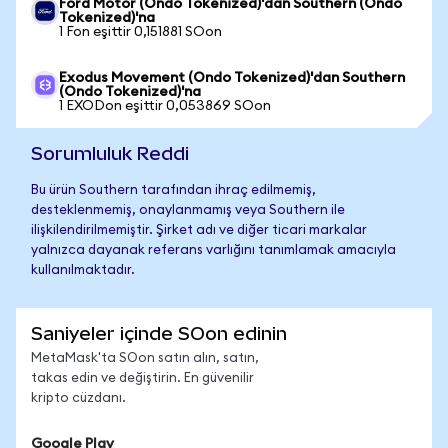
Ford Motor (Ondo Tokenized)'dan Southern (Ondo
Tokenized)'na
1 Fon eşittir 0,151881 SOon
Exodus Movement (Ondo Tokenized)'dan Southern
(Ondo Tokenized)'na
1 EXODon eşittir 0,053869 SOon
Sorumluluk Reddi
Bu ürün Southern tarafından ihraç edilmemiş,
desteklenmemiş, onaylanmamış veya Southern ile
ilişkilendirilmemiştir. Şirket adı ve diğer ticari markalar
yalnızca dayanak referans varlığını tanımlamak amacıyla
kullanılmaktadır.
Saniyeler içinde SOon edinin
MetaMask'ta SOon satın alın, satın,
takas edin ve değiştirin. En güvenilir
kripto cüzdanı.
Google Play