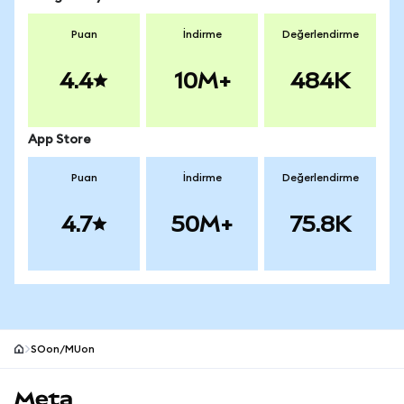
Puan
İndirme
Değerlendirme
4.4
10M+
484K
App Store
Puan
İndirme
Değerlendirme
4.7
50M+
75.8K
SOon/MUon
MetaMask site alt bilgisi