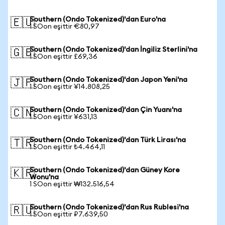
Southern (Ondo Tokenized)'dan Euro'na
🇪🇺
1 SOon eşittir €80,97
Southern (Ondo Tokenized)'dan İngiliz Sterlini'na
🇬🇧
1 SOon eşittir £69,36
Southern (Ondo Tokenized)'dan Japon Yeni'na
🇯🇵
1 SOon eşittir ¥14.808,25
Southern (Ondo Tokenized)'dan Çin Yuanı'na
🇨🇳
1 SOon eşittir ¥631,13
Southern (Ondo Tokenized)'dan Türk Lirası'na
🇹🇷
1 SOon eşittir ₺4.464,11
Southern (Ondo Tokenized)'dan Güney Kore
🇰🇷
Wonu'na
1 SOon eşittir ₩132.516,54
Southern (Ondo Tokenized)'dan Rus Rublesi'na
🇷🇺
1 SOon eşittir ₽7.639,50