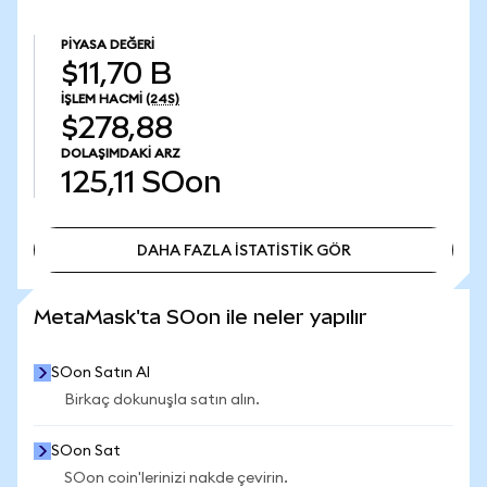
PIYASA DEĞERI
$11,70 B
İŞLEM HACMI
(24S)
$278,88
DOLAŞIMDAKI ARZ
125,11
SOon
DAHA FAZLA İSTATİSTİK GÖR
DAHA FAZLA İSTATİSTİK GÖR
MetaMask'ta SOon ile neler yapılır
SOon Satın Al
Birkaç dokunuşla satın alın.
SOon Sat
SOon coin'lerinizi nakde çevirin.