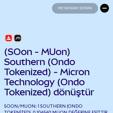
METAMASK'I EDİNİN
METAMASK'I EDİNİN
(SOon - MUon)
Southern (Ondo
Tokenized) - Micron
Technology (Ondo
Tokenized) dönüştür
SOON/MUON: 1 SOUTHERN (ONDO
TOKENIZED), 0,106560 MUON DEĞERINE EŞITTIR