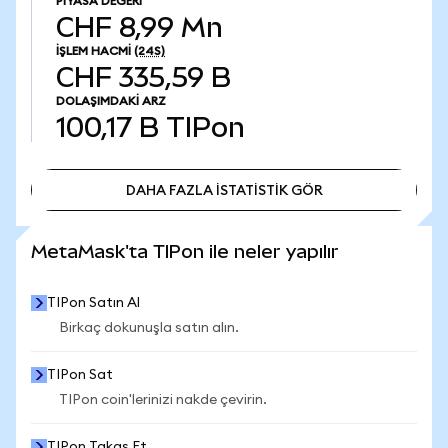
PIYASA DEĞERI
CHF 8,99 Mn
İŞLEM HACMI
(24S)
CHF 335,59 B
DOLAŞIMDAKI ARZ
100,17 B
TIPon
DAHA FAZLA İSTATİSTİK GÖR
DAHA FAZLA İSTATİSTİK GÖR
MetaMask'ta TIPon ile neler yapılır
TIPon Satın Al
Birkaç dokunuşla satın alın.
TIPon Sat
TIPon coin'lerinizi nakde çevirin.
TIPon Takas Et