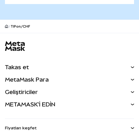
TIPon/CHF
MetaMask site alt bilgisi
Takas et
Takas İşlemleri
MetaMask Para
Tahmin Et
YENİ
Kripto Al
Geliştiriciler
Perps
YENİ
MetaMask Kart
Dökümantasyon
METAMASK'İ EDİN
RWA'lar
mUSD
YENİ
Kontrol Paneli
İşlem Kalkanı
Kazan
Smart Accounts Kit
Agent Wallet
YENİ
Fiyatları keşfet
Gömülü Cüzdanlar
Snap'ler
Bitcoin Fiyatı