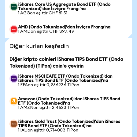
iShares Core US Aggregate Bond ETF (Ondo
Tokenized)'dan İsviçre Frangı'na
1 AGGon eşittir CHF 81,51
AMD (Ondo Tokenized)'dan İsviçre Frangı'na
1 AMDon eşittir CHF 397,49
Diğer kurları keşfedin
Diğer kripto coinleri iShares TIPS Bond ETF (Ondo
Tokenized) (TIPon) coin'e çevirin
iShares MSCI EAFE ETF (Ondo Tokenized)'dan
iShares TIPS Bond ETF (Ondo Tokenized)'na
1 EFAon eşittir 0,986236 TIPon
Amazon (Ondo Tokenized)'dan iShares TIPS Bond
ETF (Ondo Tokenized)'na
1 AMZNon eşittir 2,4523 TIPon
iShares Gold Trust (Ondo Tokenized)'dan iShares
TIPS Bond ETF (Ondo Tokenized)'na
1 IAUon eşittir 0,714003 TIPon