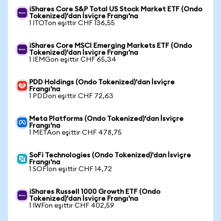
iShares Core S&P Total US Stock Market ETF (Ondo
Tokenized)'dan İsviçre Frangı'na
1 ITOTon eşittir CHF 136,55
iShares Core MSCI Emerging Markets ETF (Ondo
Tokenized)'dan İsviçre Frangı'na
1 IEMGon eşittir CHF 65,34
PDD Holdings (Ondo Tokenized)'dan İsviçre
Frangı'na
1 PDDon eşittir CHF 72,63
Meta Platforms (Ondo Tokenized)'dan İsviçre
Frangı'na
1 METAon eşittir CHF 478,75
SoFi Technologies (Ondo Tokenized)'dan İsviçre
Frangı'na
1 SOFIon eşittir CHF 14,72
iShares Russell 1000 Growth ETF (Ondo
Tokenized)'dan İsviçre Frangı'na
1 IWFon eşittir CHF 402,59