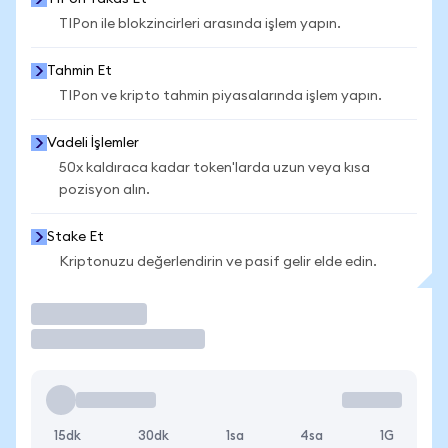
TIPon ile blokzincirleri arasında işlem yapın.
Tahmin Et
TIPon ve kripto tahmin piyasalarında işlem yapın.
Vadeli İşlemler
50x kaldıraca kadar token'larda uzun veya kısa
pozisyon alın.
Stake Et
Kriptonuzu değerlendirin ve pasif gelir elde edin.
İşlem Yap
15dk
30dk
1sa
4sa
1G