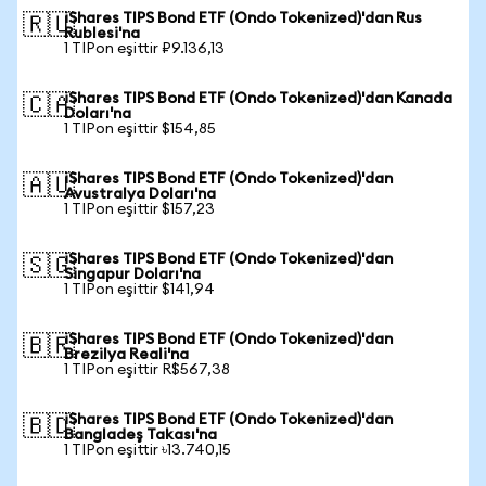
iShares TIPS Bond ETF (Ondo Tokenized)'dan Rus
🇷🇺
Rublesi'na
1 TIPon eşittir ₽9.136,13
iShares TIPS Bond ETF (Ondo Tokenized)'dan Kanada
🇨🇦
Doları'na
1 TIPon eşittir $154,85
iShares TIPS Bond ETF (Ondo Tokenized)'dan
🇦🇺
Avustralya Doları'na
1 TIPon eşittir $157,23
iShares TIPS Bond ETF (Ondo Tokenized)'dan
🇸🇬
Singapur Doları'na
1 TIPon eşittir $141,94
iShares TIPS Bond ETF (Ondo Tokenized)'dan
🇧🇷
Brezilya Reali'na
1 TIPon eşittir R$567,38
iShares TIPS Bond ETF (Ondo Tokenized)'dan
🇧🇩
Bangladeş Takası'na
1 TIPon eşittir ৳13.740,15