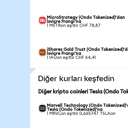
MicroStrategy (Ondo Tokenized)'dan
İsviçre Frangı'na
1 MSTRon eşittir CHF 78,87
iShares Gold Trust (Ondo Tokenized)'
İsviçre Frangı'na
1 IAUon eşittir CHF 64,41
Diğer kurları keşfedin
Diğer kripto coinleri Tesla (Ondo To
Marvell Technology (Ondo Tokenized)
Tesla (Ondo Tokenized)'na
1 MRVLon eşittir 0,665747 TSLAon