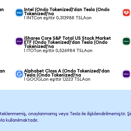
an
Intel (Ondo Tokenized)'dan Tesla (Ondo
Tokenized)'na
1 INTCon eşittir 0,313988 TSLAon
iShares Core S&P Total US Stock Market
ETF (Ondo Tokenized)'dan Tesla (Ondo
Tokenized)'na
1 ITOTon eşittir 0,526984 TSLAon
dan
Alphabet Class A (Ondo Tokenized)'dan
Tesla (Ondo Tokenized)'na
1 GOOGLon eşittir 1,1223 TSLAon
eklenmemiş, onaylanmamış veya Tesla ile ilişkilendirilmemiştir. Şi
a kullanılmaktadır.