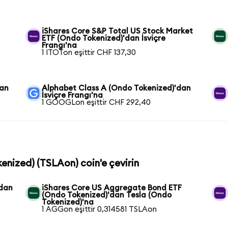
iShares Core S&P Total US Stock Market
ETF (Ondo Tokenized)'dan İsviçre
Frangı'na
1 ITOTon eşittir CHF 137,30
dan
Alphabet Class A (Ondo Tokenized)'dan
İsviçre Frangı'na
1 GOOGLon eşittir CHF 292,40
kenized) (TSLAon) coin'e çevirin
'dan
iShares Core US Aggregate Bond ETF
(Ondo Tokenized)'dan Tesla (Ondo
Tokenized)'na
1 AGGon eşittir 0,314581 TSLAon