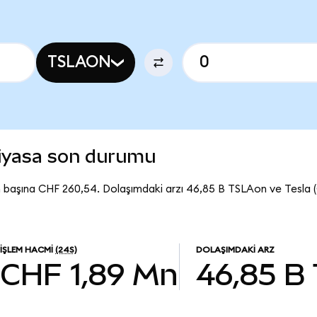
TSLAON
piyasa son durumu
n başına CHF 260,54. Dolaşımdaki arzı 46,85 B TSLAon ve Tesla
İŞLEM HACMI
(24S)
DOLAŞIMDAKI ARZ
CHF 1,89 Mn
46,85 B