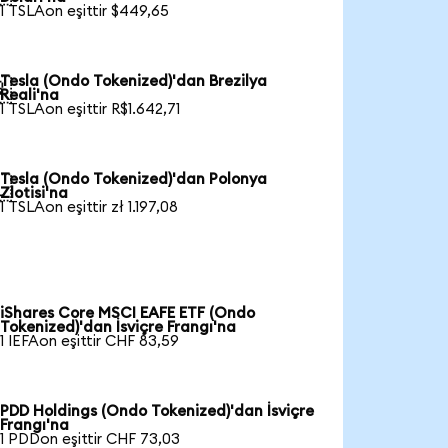
1 TSLAon eşittir $449,65
Tesla (Ondo Tokenized)'dan Brezilya

Reali'na
1 TSLAon eşittir R$1.642,71
Tesla (Ondo Tokenized)'dan Polonya

Zlotisi'na
1 TSLAon eşittir zł 1.197,08
iShares Core MSCI EAFE ETF (Ondo
Tokenized)'dan İsviçre Frangı'na
1 IEFAon eşittir CHF 83,59
PDD Holdings (Ondo Tokenized)'dan İsviçre
Frangı'na
1 PDDon eşittir CHF 73,03