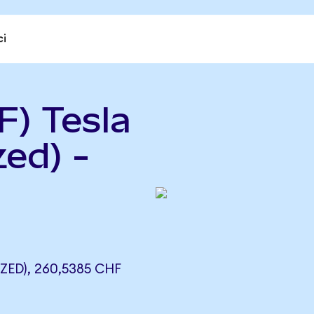
ci
F) Tesla
ed) -
ED), 260,5385 CHF