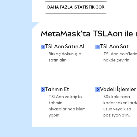
DAHA FAZLA İSTATİSTİK GÖR
DAHA FAZLA İSTATİSTİK GÖR
MetaMask'ta TSLAon ile ne
TSLAon Satın Al
TSLAon Sat
Birkaç dokunuşla
TSLAon coin'lerin
satın alın.
nakde çevirin.
Tahmin Et
Vadeli İşlemler
TSLAon ve kripto
50x kaldıraca
tahmin
kadar token'lard
piyasalarında işlem
uzun veya kısa
yapın.
pozisyon alın.