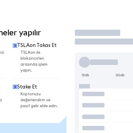
ler yapılır
İşlem Yap
TSLAon Takas Et
izi
TSLAon ile
blokzincirleri
arasında işlem
yapın.
15dk
30dk
Stake Et
Kriptonuzu
a
değerlendirin ve
pasif gelir elde edin.