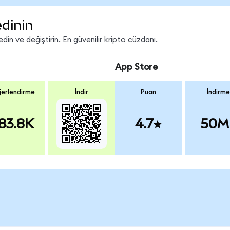
edinin
in ve değiştirin. En güvenilir kripto cüzdanı.
App Store
erlendirme
İndir
Puan
İndirme
83.8K
4.7
50M