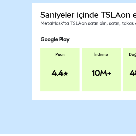
Saniyeler içinde TSLAon 
MetaMask'ta TSLAon satın alın, satın, takas ed
Google Play
Puan
İndirme
Değ
4.4
10M+
4