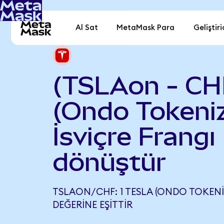
Al Sat
MetaMask Para
Geliştiri
(TSLAon - CH
(Ondo Tokeniz
İsviçre Frangı
dönüştür
TSLAON/CHF: 1 TESLA (ONDO TOKENIZ
DEĞERINE EŞITTIR