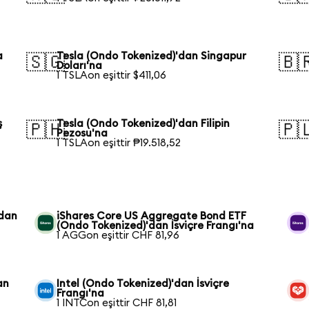
a
Tesla (Ondo Tokenized)'dan Singapur
🇸🇬
🇧
Doları'na
1 TSLAon eşittir $411,06
ş
Tesla (Ondo Tokenized)'dan Filipin
🇵🇭
🇵
Pezosu'na
1 TSLAon eşittir ₱19.518,52
'dan
iShares Core US Aggregate Bond ETF
(Ondo Tokenized)'dan İsviçre Frangı'na
1 AGGon eşittir CHF 81,96
an
Intel (Ondo Tokenized)'dan İsviçre
Frangı'na
1 INTCon eşittir CHF 81,81