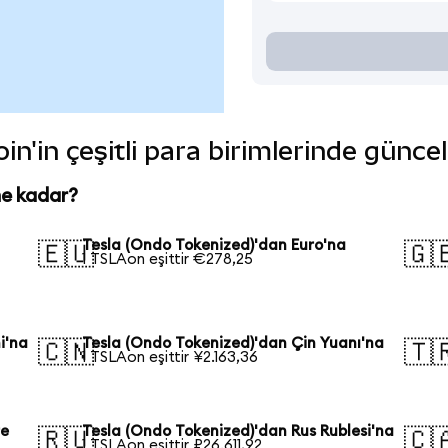
in'in çeşitli para birimlerinde günce
ne kadar?
Tesla (Ondo Tokenized)'dan Euro'na
🇪🇺
🇬
1 TSLAon eşittir €278,25
i'na
Tesla (Ondo Tokenized)'dan Çin Yuanı'na
🇨🇳
🇹
1 TSLAon eşittir ¥2.163,36
re
Tesla (Ondo Tokenized)'dan Rus Rublesi'na
🇷🇺
🇨
1 TSLAon eşittir ₽26.611,92