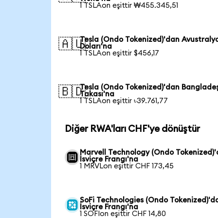
1 TSLAon eşittir ₩455.345,51
Tesla (Ondo Tokenized)'dan Avustraly
🇦🇺
Doları'na
1 TSLAon eşittir $456,17
Tesla (Ondo Tokenized)'dan Banglade
🇧🇩
Takası'na
1 TSLAon eşittir ৳39.761,77
Diğer RWA'ları CHF'ye dönüştür
Marvell Technology (Ondo Tokenized)
İsviçre Frangı'na
1 MRVLon eşittir CHF 173,45
SoFi Technologies (Ondo Tokenized)'d
İsviçre Frangı'na
1 SOFIon eşittir CHF 14,80