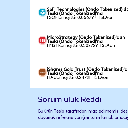
SoFi Technologies (Ondo Tokenized)'d
Tesla (Ondo Tokenized)'na
1 SOFIon eşittir 0,056797 TSLAon
MicroStrategy (Ondo Tokenized)'dan
Tesla (Ondo Tokenized)'na
1 MSTRon eşittir 0,302729 TSLAon
iShares Gold Trust (Ondo Tokenized)'
Tesla (Ondo Tokenized)'na
1 IAUon eşittir 0,247211 TSLAon
Sorumluluk Reddi
Bu ürün Tesla tarafından ihraç edilmemiş, dest
dayanak referans varlığını tanımlamak amacıyl