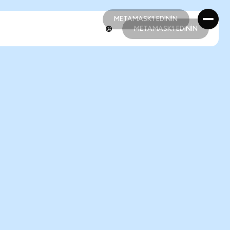
METAMASK'I EDİNİN
METAMASK'I EDİNİN
METAMASK'I EDİNİN
METAMASK'I EDİNİN