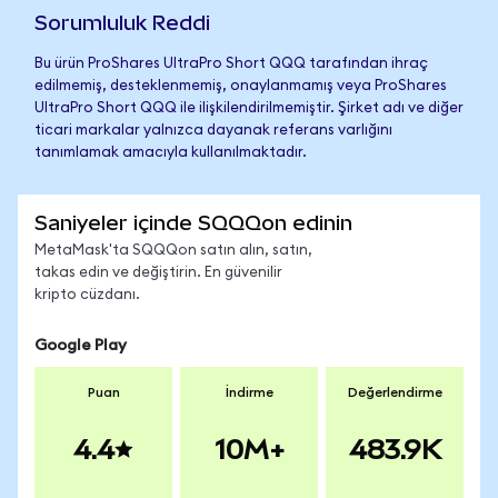
Sorumluluk Reddi
Bu ürün ProShares UltraPro Short QQQ tarafından ihraç
edilmemiş, desteklenmemiş, onaylanmamış veya ProShares
UltraPro Short QQQ ile ilişkilendirilmemiştir. Şirket adı ve diğer
ticari markalar yalnızca dayanak referans varlığını
tanımlamak amacıyla kullanılmaktadır.
Saniyeler içinde SQQQon edinin
MetaMask'ta SQQQon satın alın, satın,
takas edin ve değiştirin. En güvenilir
kripto cüzdanı.
Google Play
Puan
İndirme
Değerlendirme
4.4
10M+
483.9K