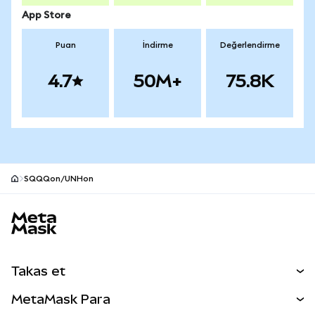
App Store
Puan
İndirme
Değerlendirme
4.7
50M+
75.8K
SQQQon/UNHon
MetaMask site alt bilgisi
Takas et
Takas İşlemleri
MetaMask Para
Tahmin Et
YENİ
Kripto Al