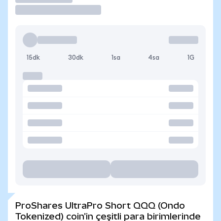
15dk
30dk
1sa
4sa
1G
ProShares UltraPro Short QQQ (Ondo
Tokenized) coin'in çeşitli para birimlerinde