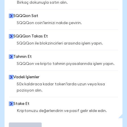
Birkaç dokunuşla satın alın.
SQQQon Sat
SQQQon coin'lerinizi nakde çevirin.
SQQQon Takas Et
SQQQon ile blokzincirleri arasında işlem yapın.
Tahmin Et
SQQQon ve kripto tahmin piyasalarında işlem yapın.
Vadeli İşlemler
50x kaldıraca kadar token'larda uzun veya kısa
pozisyon alın.
Stake Et
Kriptonuzu değerlendirin ve pasif gelir elde edin.
İşlem Yap