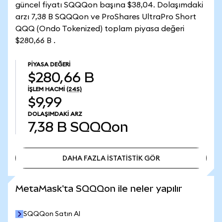
güncel fiyatı SQQQon başına $38,04. Dolaşımdaki
arzı 7,38 B SQQQon ve ProShares UltraPro Short
QQQ (Ondo Tokenized) toplam piyasa değeri
$280,66 B .
PIYASA DEĞERI
$280,66 B
İŞLEM HACMI
(24S)
$9,99
DOLAŞIMDAKI ARZ
7,38 B
SQQQon
DAHA FAZLA İSTATİSTİK GÖR
DAHA FAZLA İSTATİSTİK GÖR
MetaMask'ta SQQQon ile neler yapılır
SQQQon Satın Al