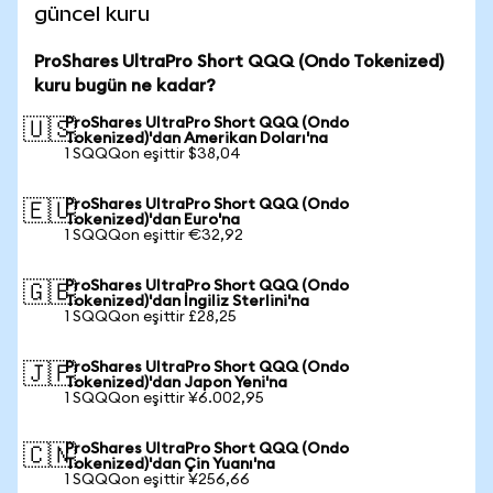
güncel kuru
ProShares UltraPro Short QQQ (Ondo Tokenized)
kuru bugün ne kadar?
ProShares UltraPro Short QQQ (Ondo
🇺🇸
Tokenized)'dan Amerikan Doları'na
1 SQQQon eşittir $38,04
ProShares UltraPro Short QQQ (Ondo
🇪🇺
Tokenized)'dan Euro'na
1 SQQQon eşittir €32,92
ProShares UltraPro Short QQQ (Ondo
🇬🇧
Tokenized)'dan İngiliz Sterlini'na
1 SQQQon eşittir £28,25
ProShares UltraPro Short QQQ (Ondo
🇯🇵
Tokenized)'dan Japon Yeni'na
1 SQQQon eşittir ¥6.002,95
ProShares UltraPro Short QQQ (Ondo
🇨🇳
Tokenized)'dan Çin Yuanı'na
1 SQQQon eşittir ¥256,66