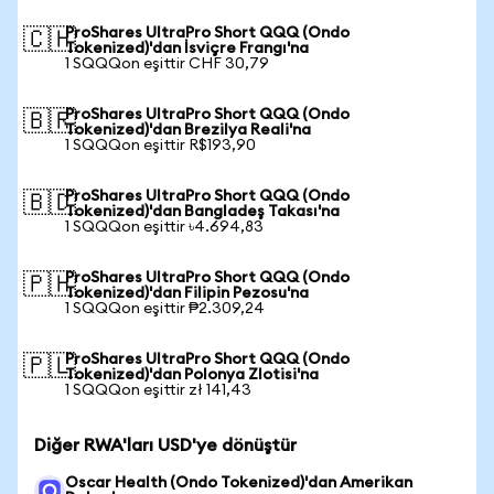
ProShares UltraPro Short QQQ (Ondo
🇨🇭
Tokenized)'dan İsviçre Frangı'na
1 SQQQon eşittir CHF 30,79
ProShares UltraPro Short QQQ (Ondo
🇧🇷
Tokenized)'dan Brezilya Reali'na
1 SQQQon eşittir R$193,90
ProShares UltraPro Short QQQ (Ondo
🇧🇩
Tokenized)'dan Bangladeş Takası'na
1 SQQQon eşittir ৳4.694,83
ProShares UltraPro Short QQQ (Ondo
🇵🇭
Tokenized)'dan Filipin Pezosu'na
1 SQQQon eşittir ₱2.309,24
ProShares UltraPro Short QQQ (Ondo
🇵🇱
Tokenized)'dan Polonya Zlotisi'na
1 SQQQon eşittir zł 141,43
Diğer RWA'ları USD'ye dönüştür
Oscar Health (Ondo Tokenized)'dan Amerikan