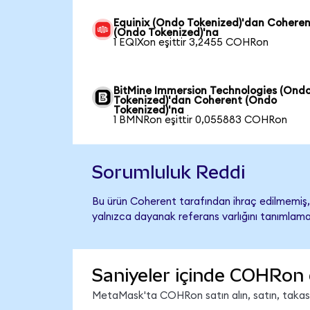
Equinix (Ondo Tokenized)'dan Cohere
(Ondo Tokenized)'na
1 EQIXon eşittir 3,2455 COHRon
BitMine Immersion Technologies (Ond
Tokenized)'dan Coherent (Ondo
Tokenized)'na
1 BMNRon eşittir 0,055883 COHRon
Sorumluluk Reddi
Bu ürün Coherent tarafından ihraç edilmemiş, 
yalnızca dayanak referans varlığını tanımlama
Saniyeler içinde COHRon 
MetaMask'ta COHRon satın alın, satın, takas ed