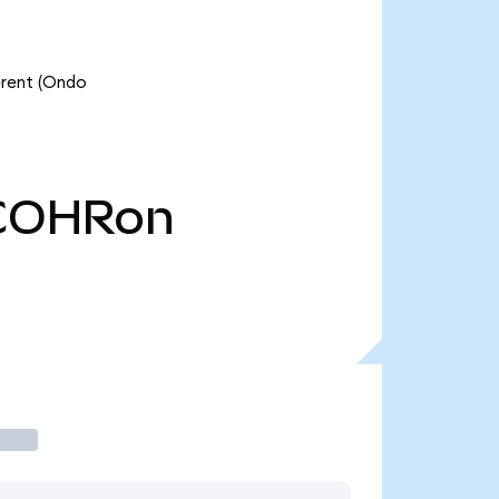
erent (Ondo
COHRon