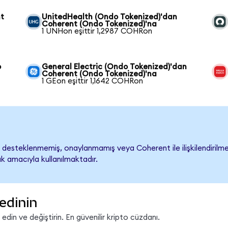
nt
UnitedHealth (Ondo Tokenized)'dan
Coherent (Ondo Tokenized)'na
1 UNHon eşittir 1,2987 COHRon
o
General Electric (Ondo Tokenized)'dan
Coherent (Ondo Tokenized)'na
1 GEon eşittir 1,1642 COHRon
desteklenmemiş, onaylanmamış veya Coherent ile ilişkilendirilmemi
k amacıyla kullanılmaktadır.
edinin
in ve değiştirin. En güvenilir kripto cüzdanı.