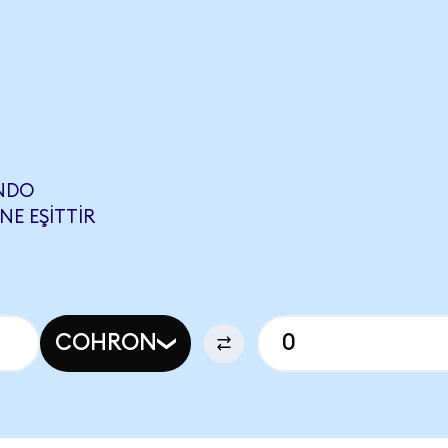
NDO
NE EŞITTIR
COHRON