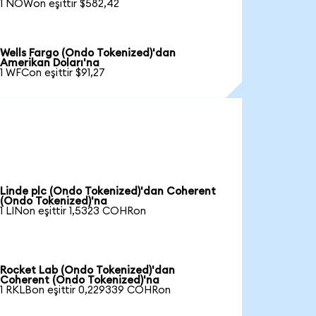
1 NOWon eşittir $582,42
Wells Fargo (Ondo Tokenized)'dan
Amerikan Doları'na
1 WFCon eşittir $91,27
Linde plc (Ondo Tokenized)'dan Coherent
(Ondo Tokenized)'na
1 LINon eşittir 1,5323 COHRon
Rocket Lab (Ondo Tokenized)'dan
Coherent (Ondo Tokenized)'na
1 RKLBon eşittir 0,229339 COHRon