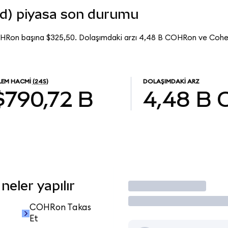
d) piyasa son durumu
OHRon başına $325,50. Dolaşımdaki arzı 4,48 B COHRon ve Coh
LEM HACMI
(24S)
DOLAŞIMDAKI ARZ
$790,72 B
4,48 B
eler yapılır
İşlem Yap
COHRon Takas
Et