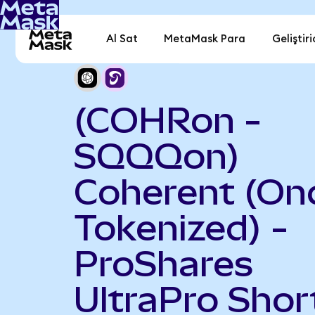
Al Sat
MetaMask Para
Geliştiri
(COHRon -
SQQQon)
Coherent (On
Tokenized) -
ProShares
UltraPro Shor