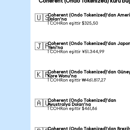
Coherent (Ondo Tokenized) kuru bu
Coherent (Ondo Tokenized)'dan Amer
🇺🇸
Doları'na
1 COHRon eşittir $325,50
Coherent (Ondo Tokenized)'dan Japo
🇯🇵
Yeni'na
1 COHRon eşittir ¥51.344,99
Coherent (Ondo Tokenized)'dan Güne
🇰🇷
Kore Wonu'na
1 COHRon eşittir ₩461.817,27
Coherent (Ondo Tokenized)'dan
🇦🇺
Avustralya Doları'na
1 COHRon eşittir $461,86
Coherent (Ondo Tokenized)'dan Brezil