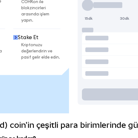
e
COHRon ile
blokzincirleri
arasında işlem
15dk
30dk
yapın.
Stake Et
Kriptonuzu
a
değerlendirin ve
pasif gelir elde edin.
 coin'in çeşitli para birimlerinde g