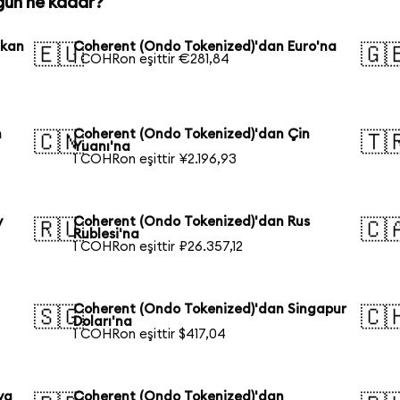
gün ne kadar?
ikan
Coherent (Ondo Tokenized)'dan Euro'na
🇪🇺
🇬
1 COHRon eşittir €281,84
n
Coherent (Ondo Tokenized)'dan Çin
🇨🇳
🇹
Yuanı'na
1 COHRon eşittir ¥2.196,93
y
Coherent (Ondo Tokenized)'dan Rus
🇷🇺
🇨
Rublesi'na
1 COHRon eşittir ₽26.357,12
Coherent (Ondo Tokenized)'dan Singapur
🇸🇬
🇨
Doları'na
1 COHRon eşittir $417,04
ya
Coherent (Ondo Tokenized)'dan