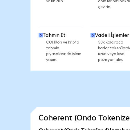
satın alın.
coin'lerinizi nakd
çevirin.
Tahmin Et
Vadeli İşlemler
COHRon ve kripto
50x kaldıraca
tahmin
kadar token'lard
piyasalarında işlem
uzun veya kısa
yapın.
pozisyon alın.
Coherent (Ondo Tokenized)