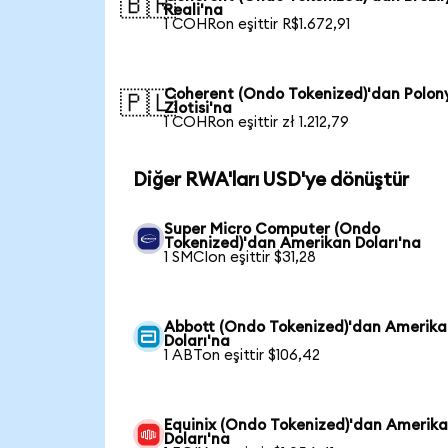
🇧🇷
Reali'na
1 COHRon eşittir R$1.672,91
Coherent (Ondo Tokenized)'dan Polon
🇵🇱
Zlotisi'na
1 COHRon eşittir zł 1.212,79
Diğer RWA'ları USD'ye dönüştür
Super Micro Computer (Ondo
Tokenized)'dan Amerikan Doları'na
1 SMCIon eşittir $31,28
Abbott (Ondo Tokenized)'dan Amerik
Doları'na
1 ABTon eşittir $106,42
Equinix (Ondo Tokenized)'dan Amerik
Doları'na