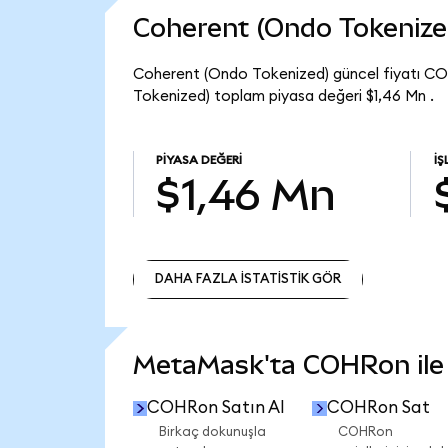
Coherent (Ondo Tokenize
Coherent (Ondo Tokenized) güncel fiyatı C
Tokenized) toplam piyasa değeri $1,46 Mn .
PIYASA DEĞERI
İŞ
$1,46 Mn
DAHA FAZLA İSTATİSTİK GÖR
DAHA FAZLA İSTATİSTİK GÖR
MetaMask'ta COHRon ile n
COHRon Satın Al
COHRon Sat
Birkaç dokunuşla
COHRon