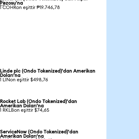

Pezosu'na
1 COHRon eşittir ₱19.746,78
Linde plc (Ondo Tokenized)'dan Amerikan
Doları'na
1 LINon eşittir $498,76
Rocket Lab (Ondo Tokenized)'dan
Amerikan Doları'na
1 RKLBon eşittir $74,65
ServiceNow (Ondo Tokenized)'dan
Amerikan Doları'na