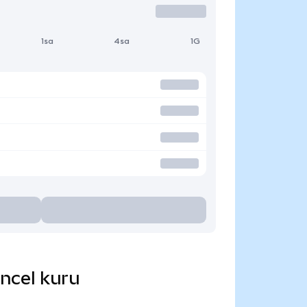
1sa
4sa
1G
üncel kuru