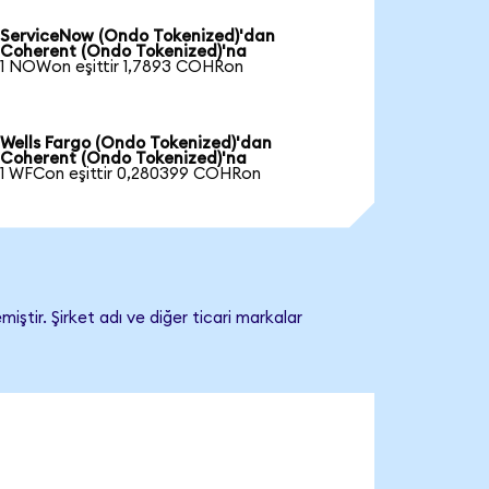
ServiceNow (Ondo Tokenized)'dan
Coherent (Ondo Tokenized)'na
1 NOWon eşittir 1,7893 COHRon
Wells Fargo (Ondo Tokenized)'dan
Coherent (Ondo Tokenized)'na
1 WFCon eşittir 0,280399 COHRon
ştir. Şirket adı ve diğer ticari markalar