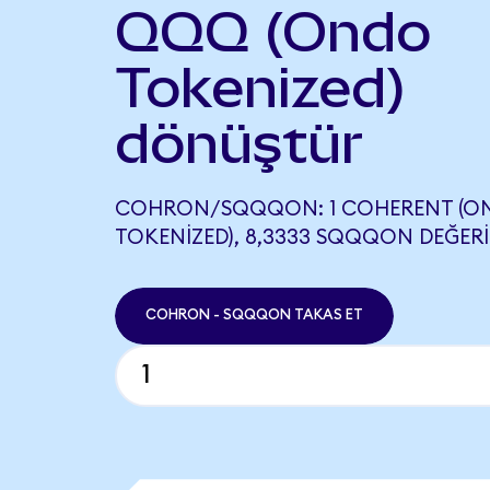
QQQ (Ondo
Tokenized)
dönüştür
COHRON/SQQQON: 1 COHERENT (O
TOKENIZED), 8,3333 SQQQON DEĞERI
COHRON - SQQQON TAKAS ET