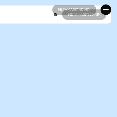
METAMASK'I EDİNİN
METAMASK'I EDİNİN
METAMASK'I EDİNİN
METAMASK'I EDİNİN