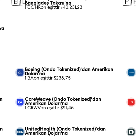
🇧🇩
🇵
Bangladeş Takası'na
1 COHRon eşittir ৳40.231,23
ya
Boeing (Ondo Tokenized)'dan Amerikan
Doları'na
1 BAon eşittir $238,75
an
CoreWeave (Ondo Tokenized)'dan
Amerikan Doları'na
1 CRWVon eşittir $91,45
an
UnitedHealth (Ondo Tokenized)'dan
Amerikan Doları'na