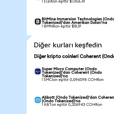
1 EQIXon eşittir $1.056,41
BitMine Immersion Technologies (Ond
Tokenized)'dan Amerikan Doları'na
1 BMNRon eşittir $18,19
Diğer kurları keşfedin
Diğer kripto coinleri Coherent (Ond
Super Micro Computer (Ondo
Tokenized)'dan Coherent (Ondo
Tokenized)'na
1 SMCIon eşittir 0,096098 COHRon
Abbott (Ondo Tokenized)'dan Coheren
(Ondo Tokenized)'na
1 ABTon eşittir 0,326943 COHRon