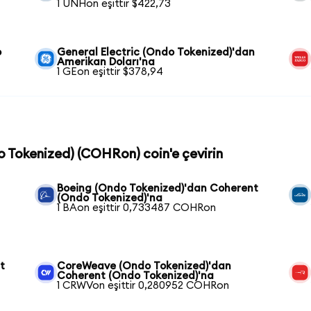
1 UNHon eşittir $422,73
o
General Electric (Ondo Tokenized)'dan
Amerikan Doları'na
1 GEon eşittir $378,94
o Tokenized) (COHRon) coin'e çevirin
Boeing (Ondo Tokenized)'dan Coherent
(Ondo Tokenized)'na
1 BAon eşittir 0,733487 COHRon
t
CoreWeave (Ondo Tokenized)'dan
Coherent (Ondo Tokenized)'na
1 CRWVon eşittir 0,280952 COHRon