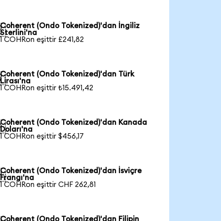
Coherent (Ondo Tokenized)'dan İngiliz

Sterlini'na
1 COHRon eşittir £241,82
Coherent (Ondo Tokenized)'dan Türk

Lirası'na
1 COHRon eşittir ₺15.491,42
Coherent (Ondo Tokenized)'dan Kanada

Doları'na
1 COHRon eşittir $456,17
Coherent (Ondo Tokenized)'dan İsviçre

Frangı'na
1 COHRon eşittir CHF 262,81
Coherent (Ondo Tokenized)'dan Filipin