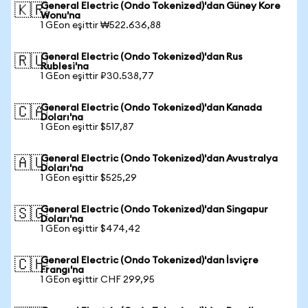
General Electric (Ondo Tokenized)'dan Güney Kore
🇰🇷
Wonu'na
1 GEon eşittir ₩522.636,88
General Electric (Ondo Tokenized)'dan Rus
🇷🇺
Rublesi'na
1 GEon eşittir ₽30.538,77
General Electric (Ondo Tokenized)'dan Kanada
🇨🇦
Doları'na
1 GEon eşittir $517,87
General Electric (Ondo Tokenized)'dan Avustralya
🇦🇺
Doları'na
1 GEon eşittir $525,29
General Electric (Ondo Tokenized)'dan Singapur
🇸🇬
Doları'na
1 GEon eşittir $474,42
General Electric (Ondo Tokenized)'dan İsviçre
🇨🇭
Frangı'na
1 GEon eşittir CHF 299,95