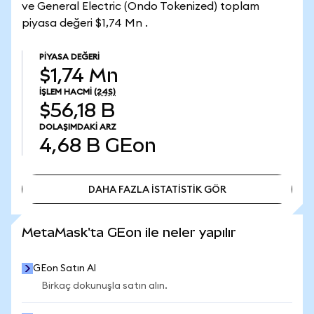
ve General Electric (Ondo Tokenized) toplam
piyasa değeri $1,74 Mn .
PIYASA DEĞERI
$1,74 Mn
İŞLEM HACMI
(24S)
$56,18 B
DOLAŞIMDAKI ARZ
4,68 B
GEon
DAHA FAZLA İSTATİSTİK GÖR
DAHA FAZLA İSTATİSTİK GÖR
MetaMask'ta GEon ile neler yapılır
GEon Satın Al
Birkaç dokunuşla satın alın.