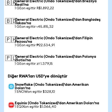
General Electric (Ondo Tokenized)'dan Brezilya
🇧🇷
Reali'na
1 GEon eşittir R$1.892,22
General Electric (Ondo Tokenized)'dan Bangladeş
🇧🇩
Takası'na
1 GEon eşittir ৳45.815,32
General Electric (Ondo Tokenized)'dan Filipin
🇵🇭
Pezosu'na
1 GEon eşittir ₱22.534,91
General Electric (Ondo Tokenized)'dan Polonya
🇵🇱
Zlotisi'na
1 GEon eşittir zł 1.379,15
Diğer RWA'ları USD'ye dönüştür
Snowflake (Ondo Tokenized)'dan Amerikan
Doları'na
1 SNOWon eşittir $328,10
Equinix (Ondo Tokenized)'dan Amerikan Doları'na
1 EQIXon eşittir $1.066,40