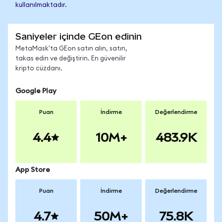
kullanılmaktadır.
Saniyeler içinde GEon edinin
MetaMask'ta GEon satın alın, satın,
takas edin ve değiştirin. En güvenilir
kripto cüzdanı.
Google Play
Puan
İndirme
Değerlendirme
4.4
10M+
483.9K
App Store
Puan
İndirme
Değerlendirme
4.7
50M+
75.8K