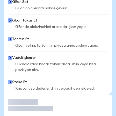
GEon Sat
GEon coin'lerinizi nakde çevirin.
GEon Takas Et
GEon ile blokzincirleri arasında işlem yapın.
Tahmin Et
GEon ve kripto tahmin piyasalarında işlem yapın.
Vadeli İşlemler
50x kaldıraca kadar token'larda uzun veya kısa
pozisyon alın.
Stake Et
Kriptonuzu değerlendirin ve pasif gelir elde edin.
İşlem Yap