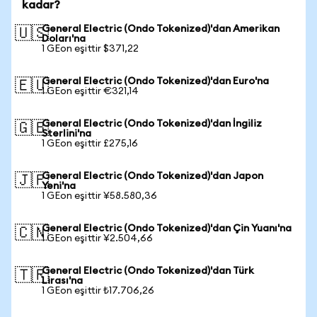
kadar?
General Electric (Ondo Tokenized)'dan Amerikan
🇺🇸
Doları'na
1 GEon eşittir $371,22
General Electric (Ondo Tokenized)'dan Euro'na
🇪🇺
1 GEon eşittir €321,14
General Electric (Ondo Tokenized)'dan İngiliz
🇬🇧
Sterlini'na
1 GEon eşittir £275,16
General Electric (Ondo Tokenized)'dan Japon
🇯🇵
Yeni'na
1 GEon eşittir ¥58.580,36
General Electric (Ondo Tokenized)'dan Çin Yuanı'na
🇨🇳
1 GEon eşittir ¥2.504,66
General Electric (Ondo Tokenized)'dan Türk
🇹🇷
Lirası'na
1 GEon eşittir ₺17.706,26