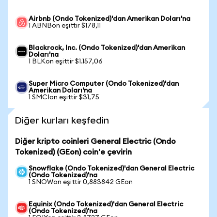
Airbnb (Ondo Tokenized)'dan Amerikan Doları'na
1 ABNBon eşittir $178,11
Blackrock, Inc. (Ondo Tokenized)'dan Amerikan
Doları'na
1 BLKon eşittir $1.157,06
Super Micro Computer (Ondo Tokenized)'dan
Amerikan Doları'na
1 SMCIon eşittir $31,75
Diğer kurları keşfedin
Diğer kripto coinleri General Electric (Ondo
Tokenized) (GEon) coin'e çevirin
Snowflake (Ondo Tokenized)'dan General Electric
(Ondo Tokenized)'na
1 SNOWon eşittir 0,883842 GEon
Equinix (Ondo Tokenized)'dan General Electric
(Ondo Tokenized)'na