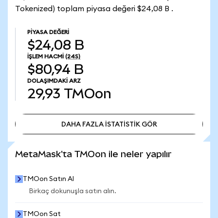
Tokenized) toplam piyasa değeri $24,08 B .
PIYASA DEĞERI
$24,08 B
İŞLEM HACMI
(24S)
$80,94 B
DOLAŞIMDAKI ARZ
29,93
TMOon
DAHA FAZLA İSTATİSTİK GÖR
DAHA FAZLA İSTATİSTİK GÖR
MetaMask'ta TMOon ile neler yapılır
TMOon Satın Al
Birkaç dokunuşla satın alın.
TMOon Sat