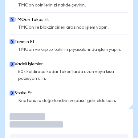
TMOon coin'lerinizi nakde çevirin.
TMOon Takas Et
TMOon ile blokzincirleri arasında işlem yapın.
Tahmin Et
TMOon ve kripto tahmin piyasalarında işlem yapın.
Vadeli İşlemler
50x kaldıraca kadar token'larda uzun veya kısa
pozisyon alın.
Stake Et
Kriptonuzu değerlendirin ve pasif gelir elde edin.
İşlem Yap