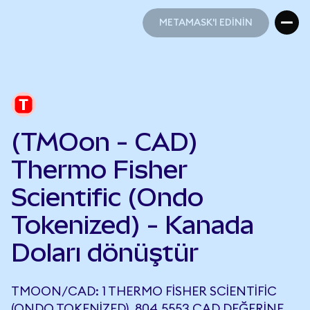
METAMASK'I EDİNİN
METAMASK'I EDİNİN
(TMOon - CAD)
Thermo Fisher
Scientific (Ondo
Tokenized) - Kanada
Doları dönüştür
TMOON/CAD: 1 THERMO FISHER SCIENTIFIC
(ONDO TOKENIZED), 804,5553 CAD DEĞERINE