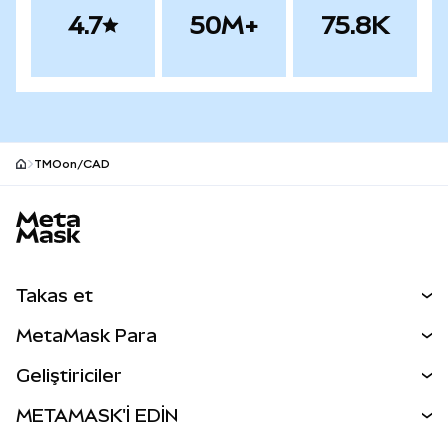
4.7
50M+
75.8K
TMOon/CAD
MetaMask site alt bilgisi
Takas et
Takas İşlemleri
MetaMask Para
Tahmin Et
YENİ
Kripto Al
Geliştiriciler
Perps
YENİ
MetaMask Kart
Dökümantasyon
METAMASK'İ EDİN
RWA'lar
mUSD
YENİ
Kontrol Paneli
İşlem Kalkanı