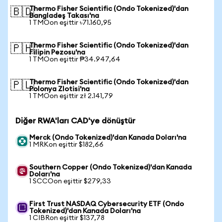
Thermo Fisher Scientific (Ondo Tokenized)'dan
🇧🇩
Bangladeş Takası'na
1 TMOon eşittir ৳71.160,95
Thermo Fisher Scientific (Ondo Tokenized)'dan
🇵🇭
Filipin Pezosu'na
1 TMOon eşittir ₱34.947,64
Thermo Fisher Scientific (Ondo Tokenized)'dan
🇵🇱
Polonya Zlotisi'na
1 TMOon eşittir zł 2.141,79
Diğer RWA'ları CAD'ye dönüştür
Merck (Ondo Tokenized)'dan Kanada Doları'na
1 MRKon eşittir $182,66
Southern Copper (Ondo Tokenized)'dan Kanada
Doları'na
1 SCCOon eşittir $279,33
First Trust NASDAQ Cybersecurity ETF (Ondo
Tokenized)'dan Kanada Doları'na
1 CIBRon eşittir $137,78