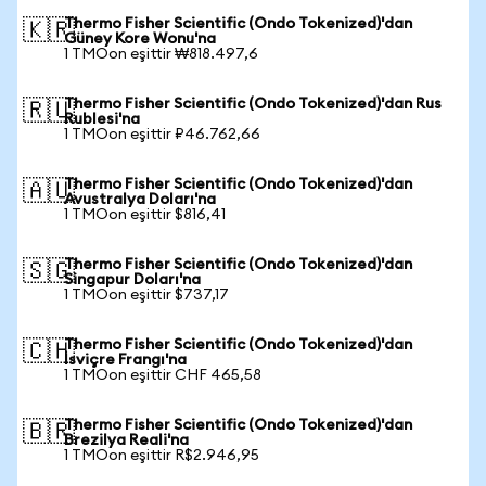
Thermo Fisher Scientific (Ondo Tokenized)'dan
🇰🇷
Güney Kore Wonu'na
1 TMOon eşittir ₩818.497,6
Thermo Fisher Scientific (Ondo Tokenized)'dan Rus
🇷🇺
Rublesi'na
1 TMOon eşittir ₽46.762,66
Thermo Fisher Scientific (Ondo Tokenized)'dan
🇦🇺
Avustralya Doları'na
1 TMOon eşittir $816,41
Thermo Fisher Scientific (Ondo Tokenized)'dan
🇸🇬
Singapur Doları'na
1 TMOon eşittir $737,17
Thermo Fisher Scientific (Ondo Tokenized)'dan
🇨🇭
İsviçre Frangı'na
1 TMOon eşittir CHF 465,58
Thermo Fisher Scientific (Ondo Tokenized)'dan
🇧🇷
Brezilya Reali'na
1 TMOon eşittir R$2.946,95