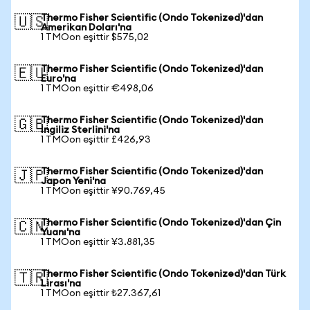
Thermo Fisher Scientific (Ondo Tokenized)'dan
🇺🇸
Amerikan Doları'na
1 TMOon eşittir $575,02
Thermo Fisher Scientific (Ondo Tokenized)'dan
🇪🇺
Euro'na
1 TMOon eşittir €498,06
Thermo Fisher Scientific (Ondo Tokenized)'dan
🇬🇧
İngiliz Sterlini'na
1 TMOon eşittir £426,93
Thermo Fisher Scientific (Ondo Tokenized)'dan
🇯🇵
Japon Yeni'na
1 TMOon eşittir ¥90.769,45
Thermo Fisher Scientific (Ondo Tokenized)'dan Çin
🇨🇳
Yuanı'na
1 TMOon eşittir ¥3.881,35
Thermo Fisher Scientific (Ondo Tokenized)'dan Türk
🇹🇷
Lirası'na
1 TMOon eşittir ₺27.367,61