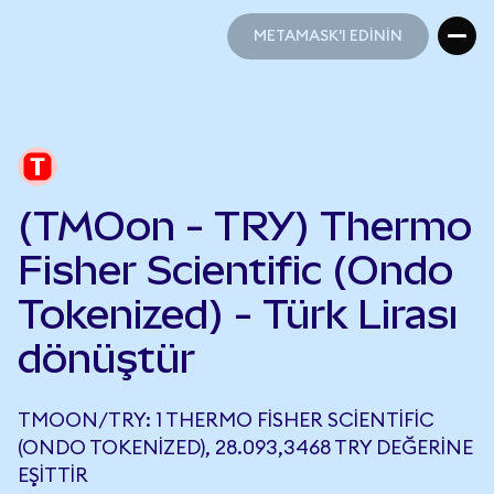
METAMASK'I EDİNİN
METAMASK'I EDİNİN
(TMOon - TRY) Thermo
Fisher Scientific (Ondo
Tokenized) - Türk Lirası
dönüştür
TMOON/TRY: 1 THERMO FISHER SCIENTIFIC
(ONDO TOKENIZED), 28.093,3468 TRY DEĞERINE
EŞITTIR