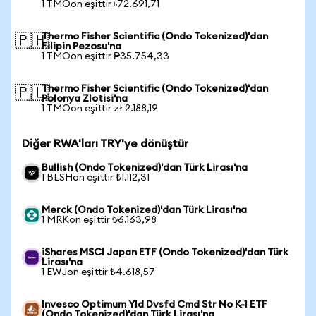
1 TMOon eşittir ৳72.691,71
Thermo Fisher Scientific (Ondo Tokenized)'dan
🇵🇭
Filipin Pezosu'na
1 TMOon eşittir ₱35.754,33
Thermo Fisher Scientific (Ondo Tokenized)'dan
🇵🇱
Polonya Zlotisi'na
1 TMOon eşittir zł 2.188,19
Diğer RWA'ları TRY'ye dönüştür
Bullish (Ondo Tokenized)'dan Türk Lirası'na
1 BLSHon eşittir ₺1.112,31
Merck (Ondo Tokenized)'dan Türk Lirası'na
1 MRKon eşittir ₺6.163,98
iShares MSCI Japan ETF (Ondo Tokenized)'dan Türk
Lirası'na
1 EWJon eşittir ₺4.618,57
Invesco Optimum Yld Dvsfd Cmd Str No K-1 ETF
(Ondo Tokenized)'dan Türk Lirası'na