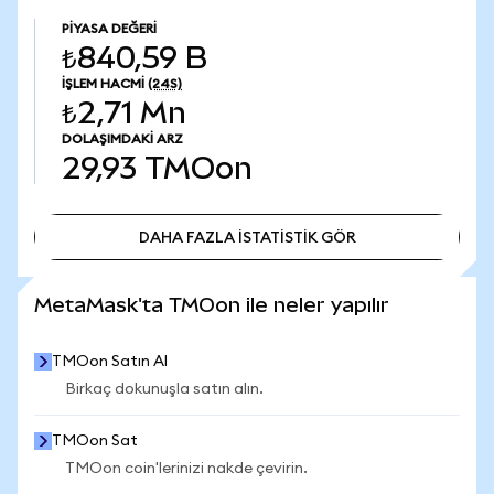
PIYASA DEĞERI
₺840,59 B
İŞLEM HACMI
(24S)
₺2,71 Mn
DOLAŞIMDAKI ARZ
29,93
TMOon
DAHA FAZLA İSTATİSTİK GÖR
DAHA FAZLA İSTATİSTİK GÖR
MetaMask'ta TMOon ile neler yapılır
TMOon Satın Al
Birkaç dokunuşla satın alın.
TMOon Sat
TMOon coin'lerinizi nakde çevirin.