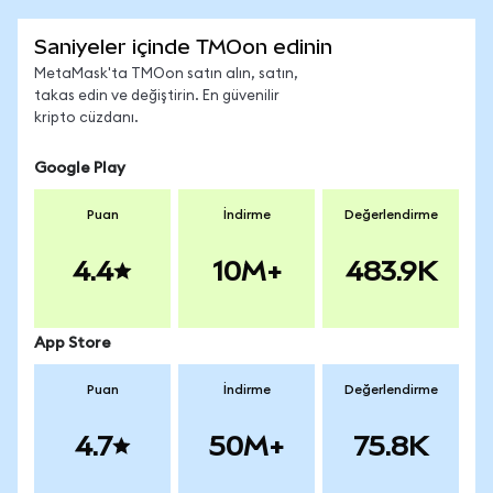
Saniyeler içinde TMOon edinin
MetaMask'ta TMOon satın alın, satın,
takas edin ve değiştirin. En güvenilir
kripto cüzdanı.
Google Play
Puan
İndirme
Değerlendirme
4.4
10M+
483.9K
App Store
Puan
İndirme
Değerlendirme
4.7
50M+
75.8K