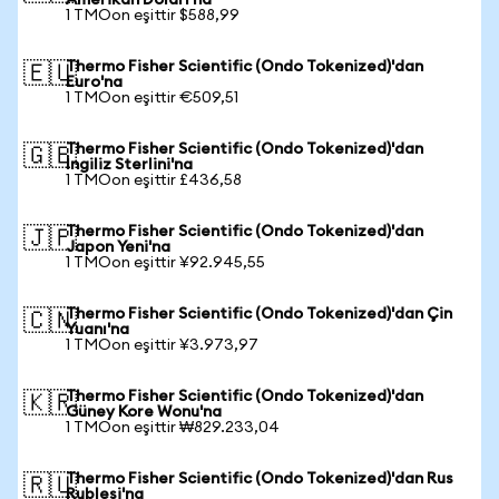
Amerikan Doları'na
1 TMOon eşittir $588,99
Thermo Fisher Scientific (Ondo Tokenized)'dan
🇪🇺
Euro'na
1 TMOon eşittir €509,51
Thermo Fisher Scientific (Ondo Tokenized)'dan
🇬🇧
İngiliz Sterlini'na
1 TMOon eşittir £436,58
Thermo Fisher Scientific (Ondo Tokenized)'dan
🇯🇵
Japon Yeni'na
1 TMOon eşittir ¥92.945,55
Thermo Fisher Scientific (Ondo Tokenized)'dan Çin
🇨🇳
Yuanı'na
1 TMOon eşittir ¥3.973,97
Thermo Fisher Scientific (Ondo Tokenized)'dan
🇰🇷
Güney Kore Wonu'na
1 TMOon eşittir ₩829.233,04
Thermo Fisher Scientific (Ondo Tokenized)'dan Rus
🇷🇺
Rublesi'na