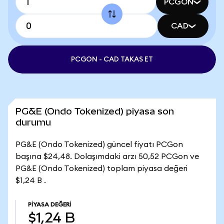
PCGON
CAD
PCGON - CAD TAKAS ET
PG&E (Ondo Tokenized) piyasa son
durumu
PG&E (Ondo Tokenized) güncel fiyatı PCGon
başına $24,48. Dolaşımdaki arzı 50,52 PCGon ve
PG&E (Ondo Tokenized) toplam piyasa değeri
$1,24 B .
PIYASA DEĞERI
$1,24 B