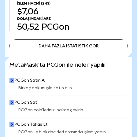
İŞLEM HACMI
(24S)
$7,06
DOLAŞIMDAKI ARZ
50,52
PCGon
DAHA FAZLA İSTATİSTİK GÖR
DAHA FAZLA İSTATİSTİK GÖR
MetaMask'ta PCGon ile neler yapılır
PCGon Satın Al
Birkaç dokunuşla satın alın.
PCGon Sat
PCGon coin'lerinizi nakde çevirin.
PCGon Takas Et
PCGon ile blokzincirleri arasında işlem yapın.