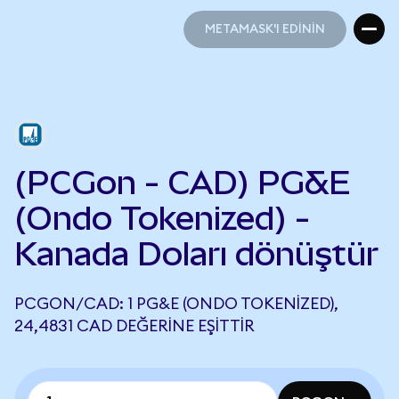
METAMASK'I EDİNİN
METAMASK'I EDİNİN
(PCGon - CAD) PG&E
(Ondo Tokenized) -
Kanada Doları dönüştür
PCGON/CAD: 1 PG&E (ONDO TOKENIZED),
24,4831 CAD DEĞERINE EŞITTIR