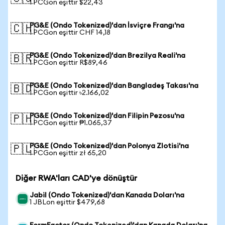
1 PCGon eşittir $22,43
PG&E (Ondo Tokenized)'dan İsviçre Frangı'na
🇨🇭
1 PCGon eşittir CHF 14,18
PG&E (Ondo Tokenized)'dan Brezilya Reali'na
🇧🇷
1 PCGon eşittir R$89,46
PG&E (Ondo Tokenized)'dan Bangladeş Takası'na
🇧🇩
1 PCGon eşittir ৳2.166,02
PG&E (Ondo Tokenized)'dan Filipin Pezosu'na
🇵🇭
1 PCGon eşittir ₱1.065,37
PG&E (Ondo Tokenized)'dan Polonya Zlotisi'na
🇵🇱
1 PCGon eşittir zł 65,20
Diğer RWA'ları CAD'ye dönüştür
Jabil (Ondo Tokenized)'dan Kanada Doları'na
1 JBLon eşittir $479,68