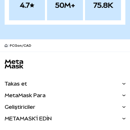
4.7
50M+
75.8K
PCGon/CAD
MetaMask site alt bilgisi
Takas et
Takas İşlemleri
MetaMask Para
Tahmin Et
YENİ
Kripto Al
Geliştiriciler
Perps
YENİ
MetaMask Kart
Dökümantasyon
METAMASK'İ EDİN
RWA'lar
mUSD
YENİ
Kontrol Paneli
İşlem Kalkanı