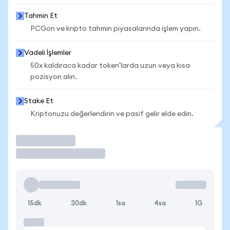
Tahmin Et
PCGon ve kripto tahmin piyasalarında işlem yapın.
Vadeli İşlemler
50x kaldıraca kadar token'larda uzun veya kısa
pozisyon alın.
Stake Et
Kriptonuzu değerlendirin ve pasif gelir elde edin.
İşlem Yap
15dk
30dk
1sa
4sa
1G