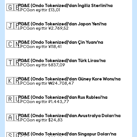
PG&E (Ondo Tokenized)'dan İngiliz Sterlini'na
🇬🇧
1 PCGon eşittir £13,01
PG&E (Ondo Tokenized)'dan Japon Yeni'na
🇯🇵
1 PCGon eşittir ¥2.769,52
PG&E (Ondo Tokenized)'dan Çin Yuanı'na
🇨🇳
1 PCGon eşittir ¥118,41
PG&E (Ondo Tokenized)'dan Türk Lirası'na
🇹🇷
1 PCGon eşittir ₺837,09
PG&E (Ondo Tokenized)'dan Güney Kore Wonu'na
🇰🇷
1 PCGon eşittir ₩24.708,47
PG&E (Ondo Tokenized)'dan Rus Rublesi'na
🇷🇺
1 PCGon eşittir ₽1.443,77
PG&E (Ondo Tokenized)'dan Avustralya Doları'na
🇦🇺
1 PCGon eşittir $24,83
PG&E (Ondo Tokenized)'dan Singapur Doları'na
🇸🇬