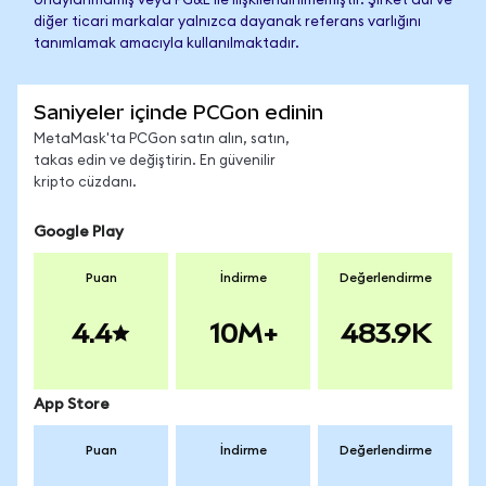
onaylanmamış veya PG&E ile ilişkilendirilmemiştir. Şirket adı ve
diğer ticari markalar yalnızca dayanak referans varlığını
tanımlamak amacıyla kullanılmaktadır.
Saniyeler içinde PCGon edinin
MetaMask'ta PCGon satın alın, satın,
takas edin ve değiştirin. En güvenilir
kripto cüzdanı.
Google Play
Puan
İndirme
Değerlendirme
4.4
10M+
483.9K
App Store
Puan
İndirme
Değerlendirme