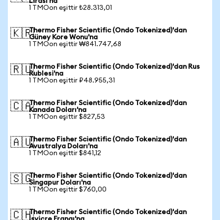
Lirası'na
1 TMOon eşittir ₺28.313,01
Thermo Fisher Scientific (Ondo Tokenized)'dan
🇰🇷
Güney Kore Wonu'na
1 TMOon eşittir ₩841.747,68
Thermo Fisher Scientific (Ondo Tokenized)'dan Rus
🇷🇺
Rublesi'na
1 TMOon eşittir ₽48.955,31
Thermo Fisher Scientific (Ondo Tokenized)'dan
🇨🇦
Kanada Doları'na
1 TMOon eşittir $827,53
Thermo Fisher Scientific (Ondo Tokenized)'dan
🇦🇺
Avustralya Doları'na
1 TMOon eşittir $841,12
Thermo Fisher Scientific (Ondo Tokenized)'dan
🇸🇬
Singapur Doları'na
1 TMOon eşittir $760,00
Thermo Fisher Scientific (Ondo Tokenized)'dan
🇨🇭
İsviçre Frangı'na