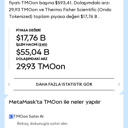
fiyatı TMOon başına $593,41. Dolaşımdaki arzı
29,93 TMOon ve Thermo Fisher Scientific (Ondo
Tokenized) toplam piyasa değeri $17,76 B .
PIYASA DEĞERI
$17,76 B
İŞLEM HACMI
(24S)
$55,04 B
DOLAŞIMDAKI ARZ
29,93
TMOon
DAHA FAZLA İSTATİSTİK GÖR
DAHA FAZLA İSTATİSTİK GÖR
MetaMask'ta TMOon ile neler yapılır
TMOon Satın Al
Birkaç dokunuşla satın alın.