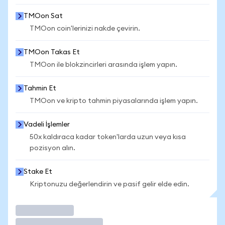
TMOon Sat
TMOon coin'lerinizi nakde çevirin.
TMOon Takas Et
TMOon ile blokzincirleri arasında işlem yapın.
Tahmin Et
TMOon ve kripto tahmin piyasalarında işlem yapın.
Vadeli İşlemler
50x kaldıraca kadar token'larda uzun veya kısa
pozisyon alın.
Stake Et
Kriptonuzu değerlendirin ve pasif gelir elde edin.
İşlem Yap