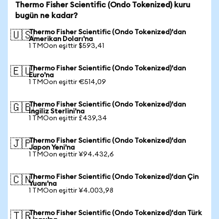
Thermo Fisher Scientific (Ondo Tokenized) kuru
bugün ne kadar?
Thermo Fisher Scientific (Ondo Tokenized)'dan
🇺🇸
Amerikan Doları'na
1 TMOon eşittir $593,41
Thermo Fisher Scientific (Ondo Tokenized)'dan
🇪🇺
Euro'na
1 TMOon eşittir €514,09
Thermo Fisher Scientific (Ondo Tokenized)'dan
🇬🇧
İngiliz Sterlini'na
1 TMOon eşittir £439,34
Thermo Fisher Scientific (Ondo Tokenized)'dan
🇯🇵
Japon Yeni'na
1 TMOon eşittir ¥94.432,6
Thermo Fisher Scientific (Ondo Tokenized)'dan Çin
🇨🇳
Yuanı'na
1 TMOon eşittir ¥4.003,98
Thermo Fisher Scientific (Ondo Tokenized)'dan Türk
🇹🇷