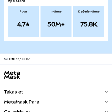
App Store
Puan
İndirme
Değerlendirme
4.7
50M+
75.8K
TMOon/ECHon
MetaMask site alt bilgisi
Takas et
Takas İşlemleri
MetaMask Para
Tahmin Et
YENİ
Kripto Al
Geliştiriciler