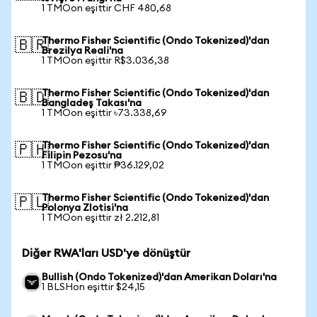
1 TMOon eşittir CHF 480,68
Thermo Fisher Scientific (Ondo Tokenized)'dan
🇧🇷
Brezilya Reali'na
1 TMOon eşittir R$3.036,38
Thermo Fisher Scientific (Ondo Tokenized)'dan
🇧🇩
Bangladeş Takası'na
1 TMOon eşittir ৳73.338,69
Thermo Fisher Scientific (Ondo Tokenized)'dan
🇵🇭
Filipin Pezosu'na
1 TMOon eşittir ₱36.129,02
Thermo Fisher Scientific (Ondo Tokenized)'dan
🇵🇱
Polonya Zlotisi'na
1 TMOon eşittir zł 2.212,81
Diğer RWA'ları USD'ye dönüştür
Bullish (Ondo Tokenized)'dan Amerikan Doları'na
1 BLSHon eşittir $24,15