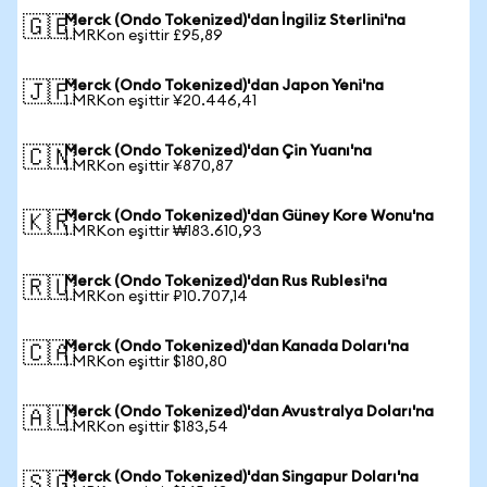
Merck (Ondo Tokenized)'dan İngiliz Sterlini'na
🇬🇧
1 MRKon eşittir £95,89
Merck (Ondo Tokenized)'dan Japon Yeni'na
🇯🇵
1 MRKon eşittir ¥20.446,41
Merck (Ondo Tokenized)'dan Çin Yuanı'na
🇨🇳
1 MRKon eşittir ¥870,87
Merck (Ondo Tokenized)'dan Güney Kore Wonu'na
🇰🇷
1 MRKon eşittir ₩183.610,93
Merck (Ondo Tokenized)'dan Rus Rublesi'na
🇷🇺
1 MRKon eşittir ₽10.707,14
Merck (Ondo Tokenized)'dan Kanada Doları'na
🇨🇦
1 MRKon eşittir $180,80
Merck (Ondo Tokenized)'dan Avustralya Doları'na
🇦🇺
1 MRKon eşittir $183,54
Merck (Ondo Tokenized)'dan Singapur Doları'na
🇸🇬