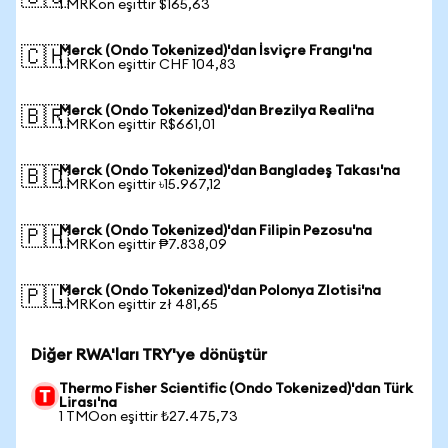
1 MRKon eşittir $165,63
Merck (Ondo Tokenized)'dan İsviçre Frangı'na
🇨🇭
1 MRKon eşittir CHF 104,83
Merck (Ondo Tokenized)'dan Brezilya Reali'na
🇧🇷
1 MRKon eşittir R$661,01
Merck (Ondo Tokenized)'dan Bangladeş Takası'na
🇧🇩
1 MRKon eşittir ৳15.967,12
Merck (Ondo Tokenized)'dan Filipin Pezosu'na
🇵🇭
1 MRKon eşittir ₱7.838,09
Merck (Ondo Tokenized)'dan Polonya Zlotisi'na
🇵🇱
1 MRKon eşittir zł 481,65
Diğer RWA'ları TRY'ye dönüştür
Thermo Fisher Scientific (Ondo Tokenized)'dan Türk
Lirası'na
1 TMOon eşittir ₺27.475,73