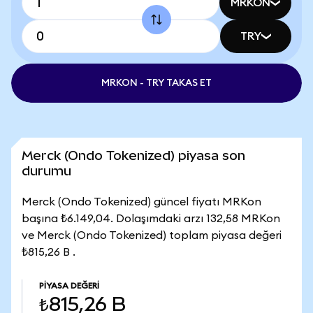
MRKON
TRY
MRKON - TRY TAKAS ET
Merck (Ondo Tokenized) piyasa son
durumu
Merck (Ondo Tokenized) güncel fiyatı MRKon
başına ₺6.149,04. Dolaşımdaki arzı 132,58 MRKon
ve Merck (Ondo Tokenized) toplam piyasa değeri
₺815,26 B .
PIYASA DEĞERI
₺815,26 B