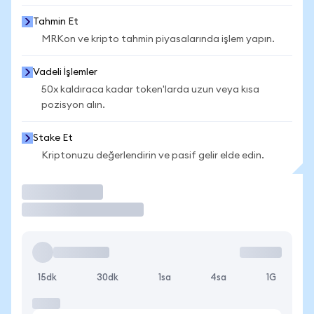
Tahmin Et
MRKon ve kripto tahmin piyasalarında işlem yapın.
Vadeli İşlemler
50x kaldıraca kadar token'larda uzun veya kısa
pozisyon alın.
Stake Et
Kriptonuzu değerlendirin ve pasif gelir elde edin.
İşlem Yap
15dk
30dk
1sa
4sa
1G