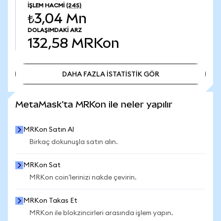
İŞLEM HACMI
(24S)
₺3,04 Mn
DOLAŞIMDAKI ARZ
132,58
MRKon
DAHA FAZLA İSTATİSTİK GÖR
DAHA FAZLA İSTATİSTİK GÖR
MetaMask'ta MRKon ile neler yapılır
MRKon Satın Al
Birkaç dokunuşla satın alın.
MRKon Sat
MRKon coin'lerinizi nakde çevirin.
MRKon Takas Et
MRKon ile blokzincirleri arasında işlem yapın.