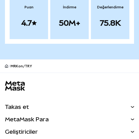
Puan
İndirme
Değerlendirme
4.7
50M+
75.8K
MRKon/TRY
MetaMask site alt bilgisi
Takas et
Takas İşlemleri
MetaMask Para
Tahmin Et
YENİ
Kripto Al
Geliştiriciler
Perps
YENİ
MetaMask Kart
Dökümantasyon