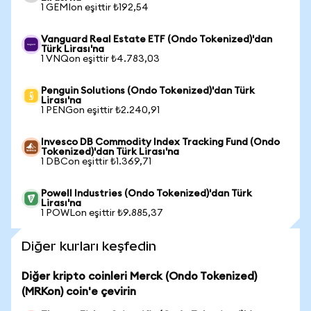
1 GEMIon eşittir ₺192,54
Vanguard Real Estate ETF (Ondo Tokenized)'dan
Türk Lirası'na
1 VNQon eşittir ₺4.783,03
Penguin Solutions (Ondo Tokenized)'dan Türk
Lirası'na
1 PENGon eşittir ₺2.240,91
Invesco DB Commodity Index Tracking Fund (Ondo
Tokenized)'dan Türk Lirası'na
1 DBCon eşittir ₺1.369,71
Powell Industries (Ondo Tokenized)'dan Türk
Lirası'na
1 POWLon eşittir ₺9.885,37
Diğer kurları keşfedin
Diğer kripto coinleri Merck (Ondo Tokenized)
(MRKon) coin'e çevirin