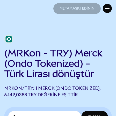
METAMASK'I EDİNİN
METAMASK'I EDİNİN
(MRKon - TRY) Merck
(Ondo Tokenized) -
Türk Lirası dönüştür
MRKON/TRY: 1 MERCK (ONDO TOKENIZED),
6.149,0388 TRY DEĞERINE EŞITTIR