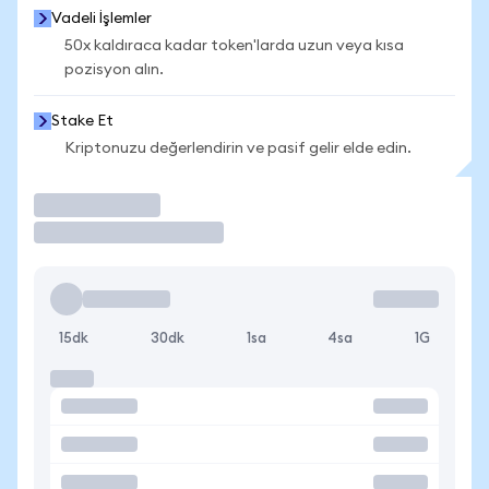
Vadeli İşlemler
50x kaldıraca kadar token'larda uzun veya kısa
pozisyon alın.
Stake Et
Kriptonuzu değerlendirin ve pasif gelir elde edin.
İşlem Yap
15dk
30dk
1sa
4sa
1G