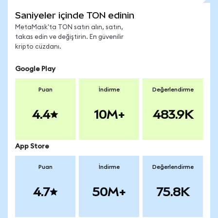
Saniyeler içinde TON edinin
MetaMask'ta TON satın alın, satın,
takas edin ve değiştirin. En güvenilir
kripto cüzdanı.
Google Play
Puan
İndirme
Değerlendirme
4.4
10M+
483.9K
App Store
Puan
İndirme
Değerlendirme
4.7
50M+
75.8K