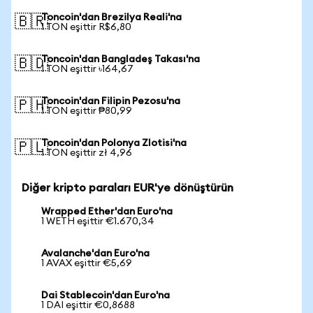
Toncoin'dan Brezilya Reali'na
🇧🇷
1 TON eşittir R$6,80
Toncoin'dan Bangladeş Takası'na
🇧🇩
1 TON eşittir ৳164,67
Toncoin'dan Filipin Pezosu'na
🇵🇭
1 TON eşittir ₱80,99
Toncoin'dan Polonya Zlotisi'na
🇵🇱
1 TON eşittir zł 4,96
Diğer kripto paraları EUR'ye dönüştürün
Wrapped Ether'dan Euro'na
1 WETH eşittir €1.670,34
Avalanche'dan Euro'na
1 AVAX eşittir €5,69
Dai Stablecoin'dan Euro'na
1 DAI eşittir €0,8688