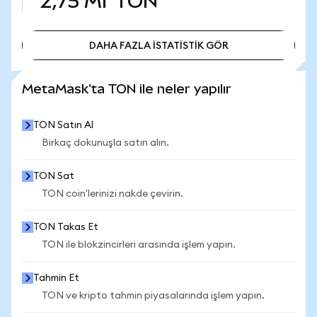
2,75 Mr
TON
DAHA FAZLA İSTATİSTİK GÖR
DAHA FAZLA İSTATİSTİK GÖR
MetaMask'ta TON ile neler yapılır
TON Satın Al
Birkaç dokunuşla satın alın.
TON Sat
TON coin'lerinizi nakde çevirin.
TON Takas Et
TON ile blokzincirleri arasında işlem yapın.
Tahmin Et
TON ve kripto tahmin piyasalarında işlem yapın.