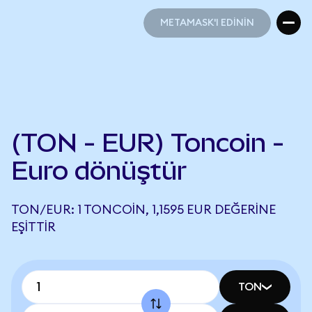
METAMASK'I EDİNİN
METAMASK'I EDİNİN
(TON - EUR) Toncoin -
Euro dönüştür
TON/EUR: 1 TONCOIN, 1,1595 EUR DEĞERINE
EŞITTIR
TON