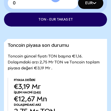
EUR
TON - EUR TAKAS ET
Toncoin piyasa son durumu
Toncoin güncel fiyatı TON başına €1,16.
Dolaşımdaki arzı 2,75 Mr TON ve Toncoin toplam
piyasa değeri €3,19 Mr .
PIYASA DEĞERI
€3,19 Mr
İŞLEM HACMI
(24S)
€12,67 Mn
DOLAŞIMDAKI ARZ