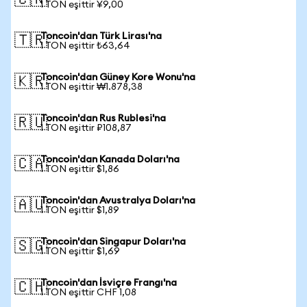
🇨🇳
1 TON eşittir ¥9,00
Toncoin'dan Türk Lirası'na
🇹🇷
1 TON eşittir ₺63,64
Toncoin'dan Güney Kore Wonu'na
🇰🇷
1 TON eşittir ₩1.878,38
Toncoin'dan Rus Rublesi'na
🇷🇺
1 TON eşittir ₽108,87
Toncoin'dan Kanada Doları'na
🇨🇦
1 TON eşittir $1,86
Toncoin'dan Avustralya Doları'na
🇦🇺
1 TON eşittir $1,89
Toncoin'dan Singapur Doları'na
🇸🇬
1 TON eşittir $1,69
Toncoin'dan İsviçre Frangı'na
🇨🇭
1 TON eşittir CHF 1,08