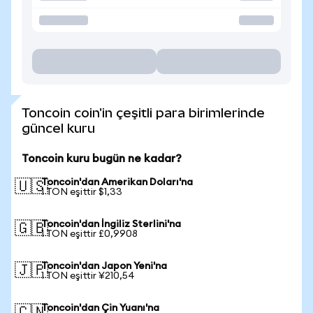
Toncoin coin'in çeşitli para birimlerinde
güncel kuru
Toncoin kuru bugün ne kadar?
Toncoin'dan Amerikan Doları'na
🇺🇸
1 TON eşittir $1,33
Toncoin'dan İngiliz Sterlini'na
🇬🇧
1 TON eşittir £0,9908
Toncoin'dan Japon Yeni'na
🇯🇵
1 TON eşittir ¥210,54
Toncoin'dan Çin Yuanı'na