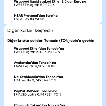
Wrapped liquid staked Ether 2.0'dan Euro'na
1 WSTETH eşittir €2.072,61
NEAR Protocol'dan Euro'na
1 NEAR eşittir €1,42
Diğer kurları keşfedin
Diğer kripto coinleri Toncoin (TON) coin'e çevirin
Wrapped Ether'dan Toncoin'na
1 WETH eşittir 1440,6041 TON
Avalanche'dan Toncoin'na
1 AVAX eşittir 4,9093 TON
Dai Stablecoin'dan Toncoin'na
1 DAI eşittir 0,749346 TON
PayPal USD'dan Toncoin'na
1 PYUSD eşittir 0,749384 TON
Chainlink Token'dan Toncoin'na