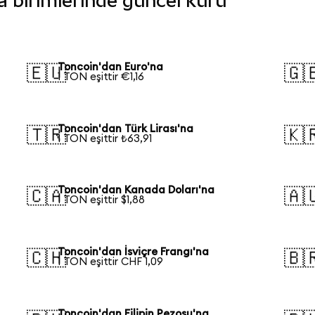
ra birimlerinde güncel kuru
Toncoin'dan Euro'na
🇪🇺
🇬
1 TON eşittir €1,16
Toncoin'dan Türk Lirası'na
🇹🇷
🇰
1 TON eşittir ₺63,91
Toncoin'dan Kanada Doları'na
🇨🇦
🇦
1 TON eşittir $1,88
Toncoin'dan İsviçre Frangı'na
🇨🇭
🇧
1 TON eşittir CHF 1,09
Toncoin'dan Filipin Pezosu'na