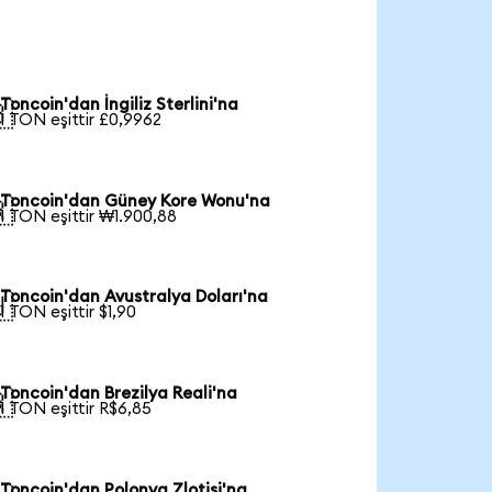
Toncoin'dan İngiliz Sterlini'na

1 TON eşittir £0,9962
Toncoin'dan Güney Kore Wonu'na

1 TON eşittir ₩1.900,88
Toncoin'dan Avustralya Doları'na

1 TON eşittir $1,90
Toncoin'dan Brezilya Reali'na

1 TON eşittir R$6,85
Toncoin'dan Polonya Zlotisi'na