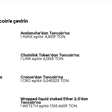
oin'e çevirin
Avalanche'dan Toncoin'na
1 AVAX eşittir 4,8519 TON
Chainlink Token'dan Toncoin'na
1 LINK eşittir 6,1358 TON
na
Cronos'dan Toncoin'na
1 CRO eşittir 0,040223 TON
Wrapped liquid staked Ether 2.0'dan
Toncoin'na
1 WSTETH eşittir 1769,4609 TON