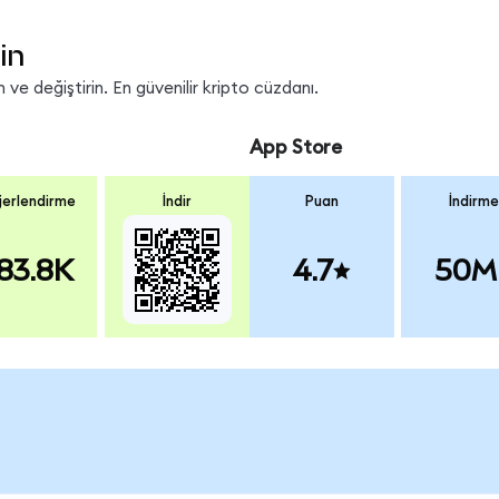
in
ve değiştirin. En güvenilir kripto cüzdanı.
App Store
erlendirme
İndir
Puan
İndirme
83.8K
4.7
50M