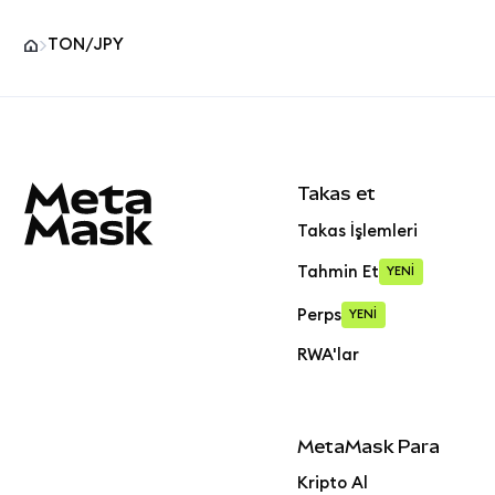
TON/JPY
MetaMask site alt bilgisi
Takas et
Takas İşlemleri
Tahmin Et
YENİ
Perps
YENİ
RWA'lar
MetaMask Para
Kripto Al