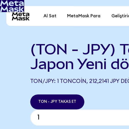
Al Sat
MetaMask Para
Geliştiri
(TON - JPY) T
Japon Yeni d
TON/JPY: 1 TONCOIN, 212,2141 JPY DE
TON - JPY TAKAS ET