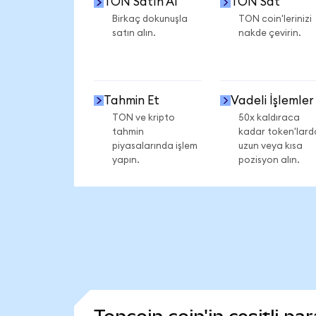
TON Satın Al
TON Sat
Birkaç dokunuşla
TON coin'lerinizi
satın alın.
nakde çevirin.
Tahmin Et
Vadeli İşlemler
TON ve kripto
50x kaldıraca
tahmin
kadar token'lard
piyasalarında işlem
uzun veya kısa
yapın.
pozisyon alın.