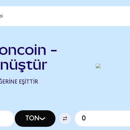
ci
oncoin -
önüştür
ĞERINE EŞITTIR
TON