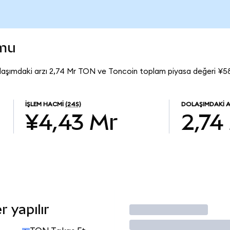
umu
laşımdaki arzı 2,74 Mr TON ve Toncoin toplam piyasa değeri ¥58
İŞLEM HACMI
(24S)
DOLAŞIMDAKI 
¥4,43 Mr
2,74
 yapılır
İşlem Yap