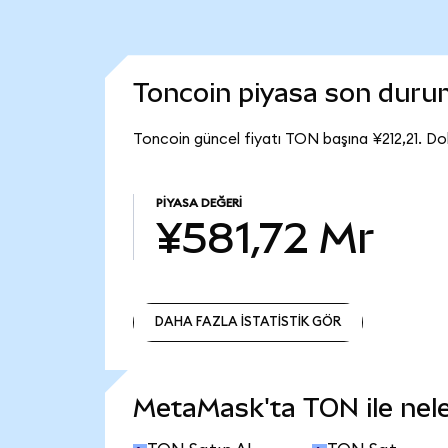
Toncoin piyasa son dur
Toncoin güncel fiyatı TON başına ¥212,21. Do
PIYASA DEĞERI
¥581,72 Mr
DAHA FAZLA İSTATİSTİK GÖR
DAHA FAZLA İSTATİSTİK GÖR
MetaMask'ta TON ile neler