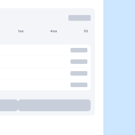
1sa
4sa
1G