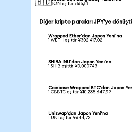
🇧🇩
1 TON eşittir ৳166,14
Diğer kripto paraları JPY'ye dönüşt
Wrapped Ether'dan Japon Yeni'na
1 WETH eşittir ¥302.417,02
SHIBA INU'dan Japon Yeni'na
1 SHIB eşittir ¥0,000743
Coinbase Wrapped BTC'dan Japon Yen
1 CBBTC eşittir ¥10.235.647,99
Uniswap'dan Japon Yeni'na
1 UNI eşittir ¥644,72