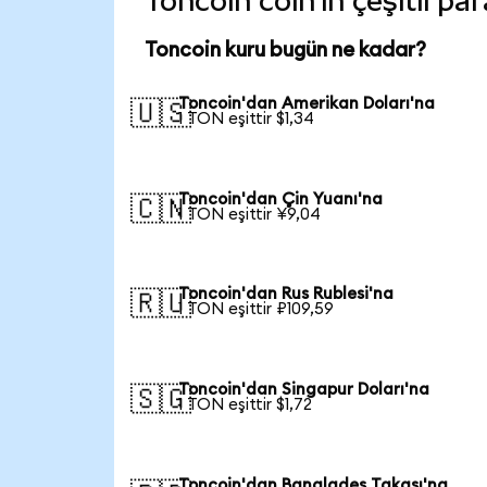
Toncoin coin'in çeşitli pa
Toncoin kuru bugün ne kadar?
Toncoin'dan Amerikan Doları'na
🇺🇸
1 TON eşittir $1,34
Toncoin'dan Çin Yuanı'na
🇨🇳
1 TON eşittir ¥9,04
Toncoin'dan Rus Rublesi'na
🇷🇺
1 TON eşittir ₽109,59
Toncoin'dan Singapur Doları'na
🇸🇬
1 TON eşittir $1,72
Toncoin'dan Bangladeş Takası'na