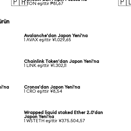
🇵🇭
🇵
1 TON eşittir ₱81,67
ürün
Avalanche'dan Japon Yeni'na
1 AVAX eşittir ¥1.029,65
Chainlink Token'dan Japon Yeni'na
1 LINK eşittir ¥1.302,11
i'na
Cronos'dan Japon Yeni'na
1 CRO eşittir ¥8,54
Wrapped liquid staked Ether 2.0'dan
Japon Yeni'na
1 WSTETH eşittir ¥375.504,57