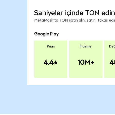
Saniyeler içinde TON edin
MetaMask'ta TON satın alın, satın, takas edin 
Google Play
Puan
İndirme
Değ
4.4
10M+
4