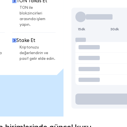
TON Takas Et
TON ile
blokzincirleri
arasında işlem
yapın.
15dk
30dk
Stake Et
Kriptonuzu
a
değerlendirin ve
pasif gelir elde edin.