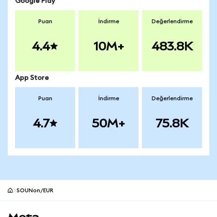
Google Play
Puan
İndirme
Değerlendirme
4.4
10M+
483.8K
App Store
Puan
İndirme
Değerlendirme
4.7
50M+
75.8K
SOUNon/EUR
MetaMask site alt bilgisi