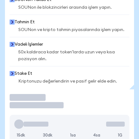
SOUNon ile blokzincirleri arasında işlem yapın.
Tahmin Et
SOUNon ve kripto tahmin piyasalarında işlem yapın.
Vadeli İşlemler
50x kaldıraca kadar token'larda uzun veya kısa
pozisyon alın.
Stake Et
Kriptonuzu değerlendirin ve pasif gelir elde edin.
İşlem Yap
15dk
30dk
1sa
4sa
1G