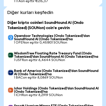
1 ITAon eşittir €215,37
Diğer kurları keşfedin
Diğer kripto coinleri SoundHound AI (Ondo
Tokenized) (SOUNon) coin'e çevirin
Opendoor Technologies (Ondo Tokenized)'dan
SoundHound AI (Ondo Tokenized)'na
1 OPENon eşittir 0,451801 SOUNon
WisdomTree Floating Rate Treasury Fund (Ondo
Tokenized)'dan SoundHound AI (Ondo Tokenized)'na
1 USFRon eşittir 6,4644 SOUNon
Bank of America (Ondo Tokenized)'dan SoundHound
AI (Ondo Tokenized)'na
1 BACon eşittir 8,0869 SOUNon
Ichor Holdings (Ondo Tokenized)'dan SoundHound AI
(Ondo Tokenized)'na
1 ICHRon eşittir 8,2919 SOUNon