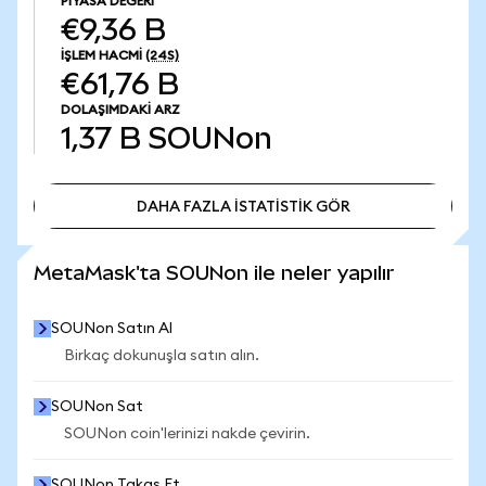
PIYASA DEĞERI
€9,36 B
İŞLEM HACMI
(24S)
€61,76 B
DOLAŞIMDAKI ARZ
1,37 B
SOUNon
DAHA FAZLA İSTATİSTİK GÖR
DAHA FAZLA İSTATİSTİK GÖR
MetaMask'ta SOUNon ile neler yapılır
SOUNon Satın Al
Birkaç dokunuşla satın alın.
SOUNon Sat
SOUNon coin'lerinizi nakde çevirin.
SOUNon Takas Et