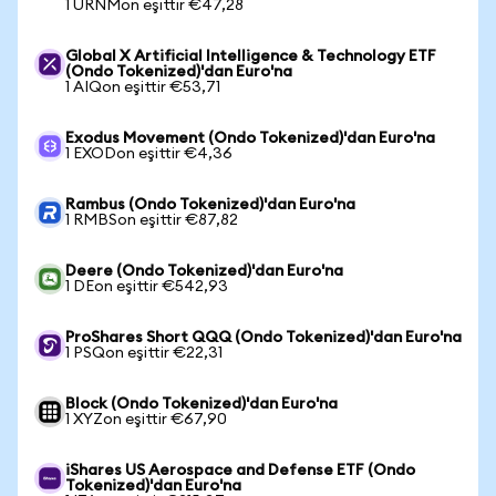
1 URNMon eşittir €47,28
Global X Artificial Intelligence & Technology ETF
(Ondo Tokenized)'dan Euro'na
1 AIQon eşittir €53,71
Exodus Movement (Ondo Tokenized)'dan Euro'na
1 EXODon eşittir €4,36
Rambus (Ondo Tokenized)'dan Euro'na
1 RMBSon eşittir €87,82
Deere (Ondo Tokenized)'dan Euro'na
1 DEon eşittir €542,93
ProShares Short QQQ (Ondo Tokenized)'dan Euro'na
1 PSQon eşittir €22,31
Block (Ondo Tokenized)'dan Euro'na
1 XYZon eşittir €67,90
iShares US Aerospace and Defense ETF (Ondo
Tokenized)'dan Euro'na