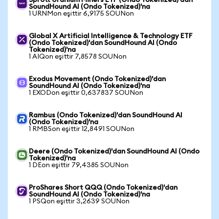
Sprott Uranium Miners ETF (Ondo Tokenized)'dan
SoundHound AI (Ondo Tokenized)'na
1 URNMon eşittir 6,9175 SOUNon
Global X Artificial Intelligence & Technology ETF
(Ondo Tokenized)'dan SoundHound AI (Ondo
Tokenized)'na
1 AIQon eşittir 7,8578 SOUNon
Exodus Movement (Ondo Tokenized)'dan
SoundHound AI (Ondo Tokenized)'na
1 EXODon eşittir 0,637837 SOUNon
Rambus (Ondo Tokenized)'dan SoundHound AI
(Ondo Tokenized)'na
1 RMBSon eşittir 12,8491 SOUNon
Deere (Ondo Tokenized)'dan SoundHound AI (Ondo
Tokenized)'na
1 DEon eşittir 79,4385 SOUNon
ProShares Short QQQ (Ondo Tokenized)'dan
SoundHound AI (Ondo Tokenized)'na
1 PSQon eşittir 3,2639 SOUNon