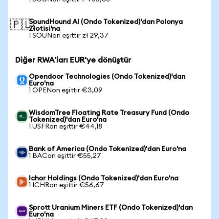
SoundHound AI (Ondo Tokenized)'dan Polonya
🇵🇱
Zlotisi'na
1 SOUNon eşittir zł 29,37
Diğer RWA'ları EUR'ye dönüştür
Opendoor Technologies (Ondo Tokenized)'dan
Euro'na
1 OPENon eşittir €3,09
WisdomTree Floating Rate Treasury Fund (Ondo
Tokenized)'dan Euro'na
1 USFRon eşittir €44,18
Bank of America (Ondo Tokenized)'dan Euro'na
1 BACon eşittir €55,27
Ichor Holdings (Ondo Tokenized)'dan Euro'na
1 ICHRon eşittir €56,67
Sprott Uranium Miners ETF (Ondo Tokenized)'dan
Euro'na