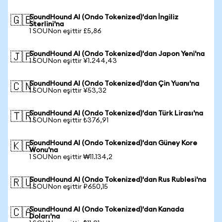
SoundHound AI (Ondo Tokenized)'dan İngiliz
🇬🇧
Sterlini'na
1 SOUNon eşittir £5,86
SoundHound AI (Ondo Tokenized)'dan Japon Yeni'na
🇯🇵
1 SOUNon eşittir ¥1.244,43
SoundHound AI (Ondo Tokenized)'dan Çin Yuanı'na
🇨🇳
1 SOUNon eşittir ¥53,32
SoundHound AI (Ondo Tokenized)'dan Türk Lirası'na
🇹🇷
1 SOUNon eşittir ₺376,91
SoundHound AI (Ondo Tokenized)'dan Güney Kore
🇰🇷
Wonu'na
1 SOUNon eşittir ₩11.134,2
SoundHound AI (Ondo Tokenized)'dan Rus Rublesi'na
🇷🇺
1 SOUNon eşittir ₽650,15
SoundHound AI (Ondo Tokenized)'dan Kanada
🇨🇦
Doları'na