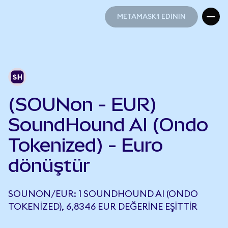
METAMASK'I EDİNİN
METAMASK'I EDİNİN
(SOUNon - EUR)
SoundHound AI (Ondo
Tokenized) - Euro
dönüştür
SOUNON/EUR: 1 SOUNDHOUND AI (ONDO
TOKENIZED), 6,8346 EUR DEĞERINE EŞITTIR