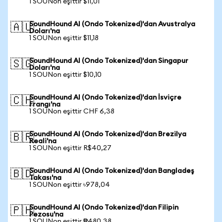
1 SOUNon eşittir $11,01
SoundHound AI (Ondo Tokenized)'dan Avustralya
🇦🇺
Doları'na
1 SOUNon eşittir $11,18
SoundHound AI (Ondo Tokenized)'dan Singapur
🇸🇬
Doları'na
1 SOUNon eşittir $10,10
SoundHound AI (Ondo Tokenized)'dan İsviçre
🇨🇭
Frangı'na
1 SOUNon eşittir CHF 6,38
SoundHound AI (Ondo Tokenized)'dan Brezilya
🇧🇷
Reali'na
1 SOUNon eşittir R$40,27
SoundHound AI (Ondo Tokenized)'dan Bangladeş
🇧🇩
Takası'na
1 SOUNon eşittir ৳978,04
SoundHound AI (Ondo Tokenized)'dan Filipin
🇵🇭
Pezosu'na
1 SOUNon eşittir ₱480,38