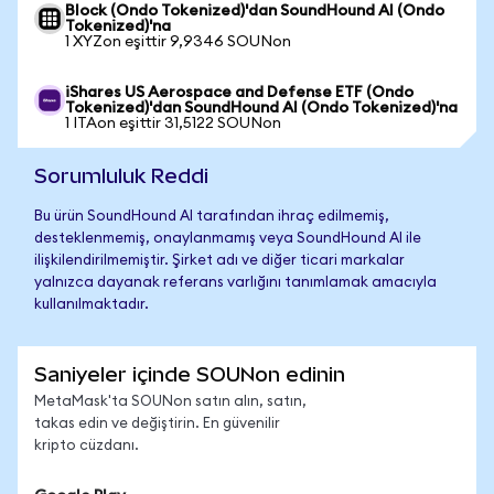
Block (Ondo Tokenized)'dan SoundHound AI (Ondo
Tokenized)'na
1 XYZon eşittir 9,9346 SOUNon
iShares US Aerospace and Defense ETF (Ondo
Tokenized)'dan SoundHound AI (Ondo Tokenized)'na
1 ITAon eşittir 31,5122 SOUNon
Sorumluluk Reddi
Bu ürün SoundHound AI tarafından ihraç edilmemiş,
desteklenmemiş, onaylanmamış veya SoundHound AI ile
ilişkilendirilmemiştir. Şirket adı ve diğer ticari markalar
yalnızca dayanak referans varlığını tanımlamak amacıyla
kullanılmaktadır.
Saniyeler içinde SOUNon edinin
MetaMask'ta SOUNon satın alın, satın,
takas edin ve değiştirin. En güvenilir
kripto cüzdanı.