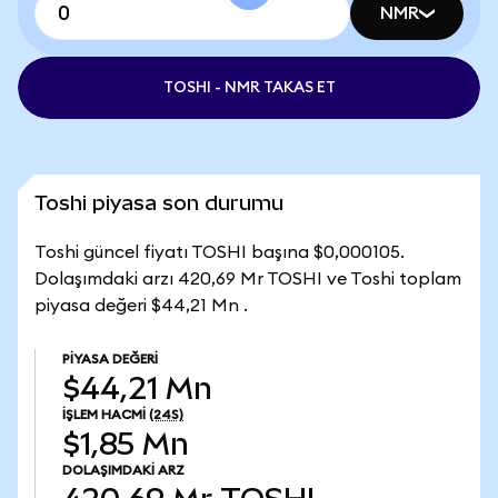
NMR
TOSHI - NMR TAKAS ET
Toshi piyasa son durumu
Toshi güncel fiyatı TOSHI başına $0,000105.
Dolaşımdaki arzı 420,69 Mr TOSHI ve Toshi toplam
piyasa değeri $44,21 Mn .
PIYASA DEĞERI
$44,21 Mn
İŞLEM HACMI
(24S)
$1,85 Mn
DOLAŞIMDAKI ARZ