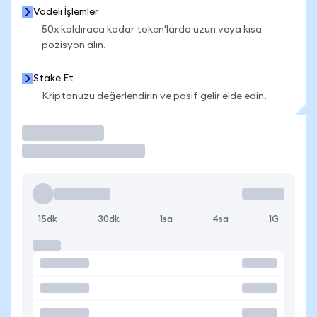
Vadeli İşlemler
50x kaldıraca kadar token'larda uzun veya kısa
pozisyon alın.
Stake Et
Kriptonuzu değerlendirin ve pasif gelir elde edin.
İşlem Yap
15dk
30dk
1sa
4sa
1G