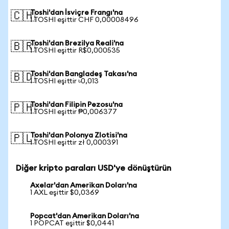
Toshi'dan İsviçre Frangı'na
🇨🇭
1 TOSHI eşittir CHF 0,00008496
Toshi'dan Brezilya Reali'na
🇧🇷
1 TOSHI eşittir R$0,000535
Toshi'dan Bangladeş Takası'na
🇧🇩
1 TOSHI eşittir ৳0,013
Toshi'dan Filipin Pezosu'na
🇵🇭
1 TOSHI eşittir ₱0,006377
Toshi'dan Polonya Zlotisi'na
🇵🇱
1 TOSHI eşittir zł 0,000391
Diğer kripto paraları USD'ye dönüştürün
Axelar'dan Amerikan Doları'na
1 AXL eşittir $0,0369
Popcat'dan Amerikan Doları'na
1 POPCAT eşittir $0,0441