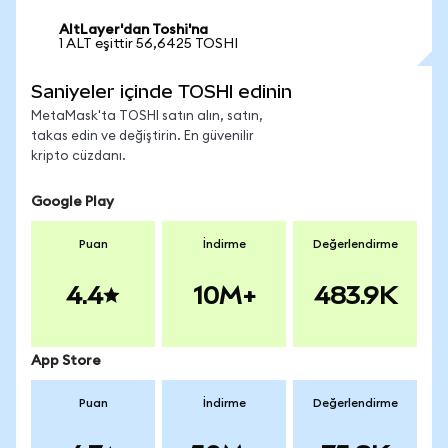
AltLayer'dan Toshi'na
1 ALT eşittir 56,6425 TOSHI
Saniyeler içinde TOSHI edinin
MetaMask'ta TOSHI satın alın, satın,
takas edin ve değiştirin. En güvenilir
kripto cüzdanı.
Google Play
Puan
İndirme
Değerlendirme
4.4
10M+
483.9K
App Store
Puan
İndirme
Değerlendirme