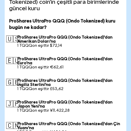
Tokenized) coin'in çeşitli para birimlerinde
güncel kuru
ProShares UltraPro QQQ (Ondo Tokenized) kuru
bugün ne kadar?
ProShares UltraPro QQQ (Ondo Tokenized)'dan
🇺🇸
Amerikan Doları'na
1 TQQQon eşittir $72,14
ProShares UltraPro QQQ (Ondo Tokenized)'dan
🇪🇺
Euro'na
1 TQQQon eşittir €62,61
ProShares UltraPro QQQ (Ondo Tokenized)'dan
🇬🇧
İngiliz Sterlini'na
1 TQQQon eşittir £53,62
ProShares UltraPro QQQ (Ondo Tokenized)'dan
🇯🇵
Japon Yeni'na
1 TQQQon eşittir ¥11.422,28
ProShares UltraPro QQQ (Ondo Tokenized)'dan Çin
🇨🇳
Yuanı'na