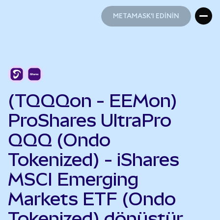
METAMASK'I EDİNİN
METAMASK'I EDİNİN
(TQQQon - EEMon)
ProShares UltraPro
QQQ (Ondo
Tokenized) - iShares
MSCI Emerging
Markets ETF (Ondo
Tokenized) dönüştür