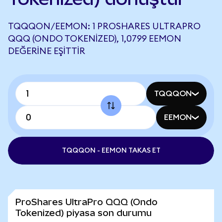
TQQQON/EEMON: 1 PROSHARES ULTRAPRO
QQQ (ONDO TOKENIZED), 1,0799 EEMON
DEĞERINE EŞITTIR
TQQQON
EEMON
TQQQON - EEMON TAKAS ET
ProShares UltraPro QQQ (Ondo
Tokenized) piyasa son durumu