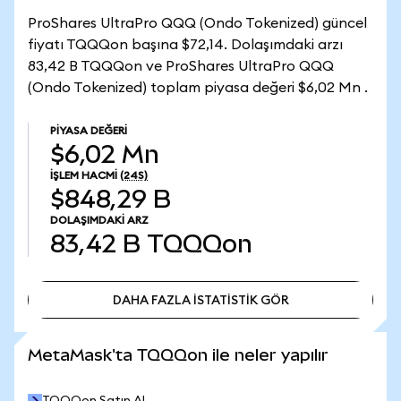
ProShares UltraPro QQQ (Ondo Tokenized) güncel
fiyatı TQQQon başına $72,14. Dolaşımdaki arzı
83,42 B TQQQon ve ProShares UltraPro QQQ
(Ondo Tokenized) toplam piyasa değeri $6,02 Mn .
PIYASA DEĞERI
$6,02 Mn
İŞLEM HACMI
(24S)
$848,29 B
DOLAŞIMDAKI ARZ
83,42 B
TQQQon
DAHA FAZLA İSTATİSTİK GÖR
DAHA FAZLA İSTATİSTİK GÖR
MetaMask'ta TQQQon ile neler yapılır