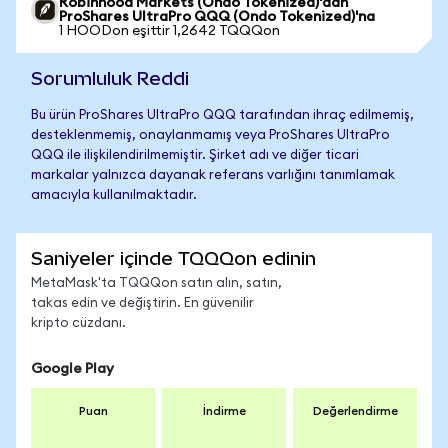
Robinhood Markets (Ondo Tokenized)'dan
ProShares UltraPro QQQ (Ondo Tokenized)'na
1 HOODon eşittir 1,2642 TQQQon
Sorumluluk Reddi
Bu ürün ProShares UltraPro QQQ tarafından ihraç edilmemiş,
desteklenmemiş, onaylanmamış veya ProShares UltraPro
QQQ ile ilişkilendirilmemiştir. Şirket adı ve diğer ticari
markalar yalnızca dayanak referans varlığını tanımlamak
amacıyla kullanılmaktadır.
Saniyeler içinde TQQQon edinin
MetaMask'ta TQQQon satın alın, satın,
takas edin ve değiştirin. En güvenilir
kripto cüzdanı.
Google Play
Puan
İndirme
Değerlendirme