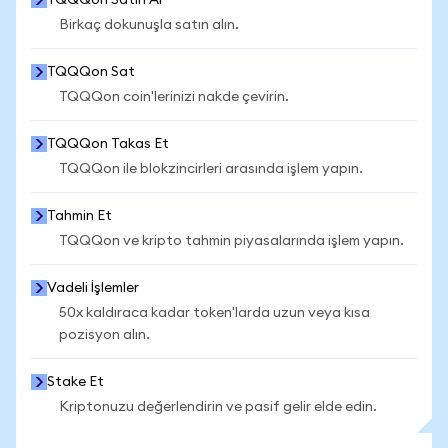
TQQQon Satın Al
Birkaç dokunuşla satın alın.
TQQQon Sat
TQQQon coin'lerinizi nakde çevirin.
TQQQon Takas Et
TQQQon ile blokzincirleri arasında işlem yapın.
Tahmin Et
TQQQon ve kripto tahmin piyasalarında işlem yapın.
Vadeli İşlemler
50x kaldıraca kadar token'larda uzun veya kısa
pozisyon alın.
Stake Et
Kriptonuzu değerlendirin ve pasif gelir elde edin.