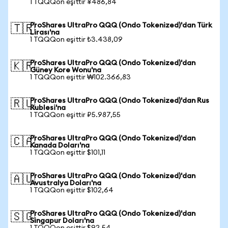
1 TQQQon eşittir ¥486,84
ProShares UltraPro QQQ (Ondo Tokenized)'dan Türk
🇹🇷
Lirası'na
1 TQQQon eşittir ₺3.438,09
ProShares UltraPro QQQ (Ondo Tokenized)'dan
🇰🇷
Güney Kore Wonu'na
1 TQQQon eşittir ₩102.366,83
ProShares UltraPro QQQ (Ondo Tokenized)'dan Rus
🇷🇺
Rublesi'na
1 TQQQon eşittir ₽5.987,55
ProShares UltraPro QQQ (Ondo Tokenized)'dan
🇨🇦
Kanada Doları'na
1 TQQQon eşittir $101,11
ProShares UltraPro QQQ (Ondo Tokenized)'dan
🇦🇺
Avustralya Doları'na
1 TQQQon eşittir $102,64
ProShares UltraPro QQQ (Ondo Tokenized)'dan
🇸🇬
Singapur Doları'na