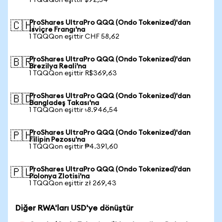
1 TQQQon eşittir $92,54
ProShares UltraPro QQQ (Ondo Tokenized)'dan
🇨🇭
İsviçre Frangı'na
1 TQQQon eşittir CHF 58,62
ProShares UltraPro QQQ (Ondo Tokenized)'dan
🇧🇷
Brezilya Reali'na
1 TQQQon eşittir R$369,63
ProShares UltraPro QQQ (Ondo Tokenized)'dan
🇧🇩
Bangladeş Takası'na
1 TQQQon eşittir ৳8.946,54
ProShares UltraPro QQQ (Ondo Tokenized)'dan
🇵🇭
Filipin Pezosu'na
1 TQQQon eşittir ₱4.391,60
ProShares UltraPro QQQ (Ondo Tokenized)'dan
🇵🇱
Polonya Zlotisi'na
1 TQQQon eşittir zł 269,43
Diğer RWA'ları USD'ye dönüştür