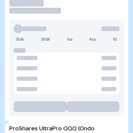
İşlem Yap
15dk
30dk
1sa
4sa
1G
ProShares UltraPro QQQ (Ondo