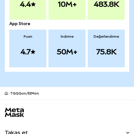
4.4
10M+
483.8K
App Store
Puan
İndirme
Değerlendirme
4.7
50M+
75.8K
TQQQon/EEMon
MetaMask site alt bilgisi
Takas et