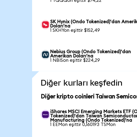
1 TQQQon eşittir $74,22
SK Hynix (Ondo Tokenized)'dan Ameri
Doları'na
1 SKHYon eşittir $152,49
Nebius Group (Ondo Tokenized)'dan
Amerikan Doları'na
1 NBISon eşittir $224,29
Diğer kurları keşfedin
Diğer kripto coinleri Taiwan Semic
iShares MSCI Emerging Markets ETF (
Tokenized)'dan Taiwan Semiconducto
Manufacturing (Ondo Tokenized)'na
1 EEMon eşittir 0,160193 TSMon