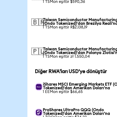
1 TSMon eşittir $590,36
Taiwan Semiconductor Manufacturin
🇧🇷
(Ondo Tokenized)'dan Brezilya Reali'n
1 TSMon eşittir R$2.138,19
Taiwan Semiconductor Manufacturin
🇵🇱
(Ondo Tokenized)'dan Polonya Zlotisi'
1 TSMon eşittir zł 1.550,04
Diğer RWA'ları USD'ye dönüştür
iShares MSCI Emerging Markets ETF (
Tokenized)'dan Amerikan Doları'na
1 EEMon eşittir $66,65
ProShares UltraPro QQQ (Ondo
Tokenized)'dan Amerikan Doları'na