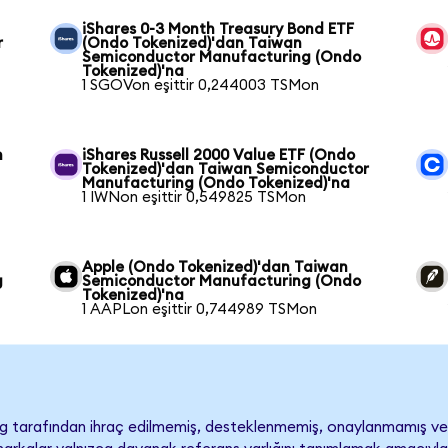
iShares 0-3 Month Treasury Bond ETF
r
(Ondo Tokenized)'dan Taiwan
Semiconductor Manufacturing (Ondo
Tokenized)'na
1 SGOVon eşittir 0,244003 TSMon
n
iShares Russell 2000 Value ETF (Ondo
Tokenized)'dan Taiwan Semiconductor
Manufacturing (Ondo Tokenized)'na
1 IWNon eşittir 0,549825 TSMon
Apple (Ondo Tokenized)'dan Taiwan
g
Semiconductor Manufacturing (Ondo
Tokenized)'na
1 AAPLon eşittir 0,744989 TSMon
 tarafından ihraç edilmemiş, desteklenmemiş, onaylanmamış v