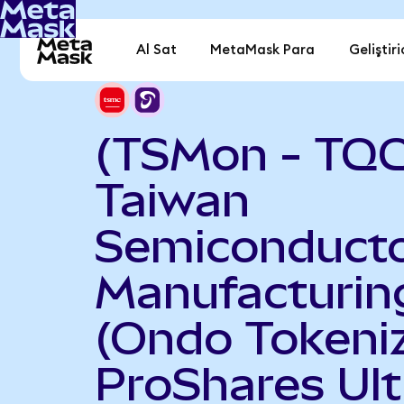
Al Sat
MetaMask Para
Geliştiri
(TSMon - TQ
Taiwan
Semiconduct
Manufacturin
(Ondo Tokeniz
ProShares Ult