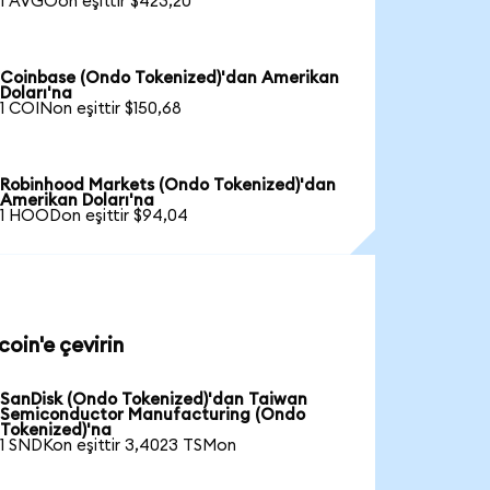
1 AVGOon eşittir $423,20
Coinbase (Ondo Tokenized)'dan Amerikan
Doları'na
1 COINon eşittir $150,68
Robinhood Markets (Ondo Tokenized)'dan
Amerikan Doları'na
1 HOODon eşittir $94,04
oin'e çevirin
SanDisk (Ondo Tokenized)'dan Taiwan
Semiconductor Manufacturing (Ondo
Tokenized)'na
1 SNDKon eşittir 3,4023 TSMon