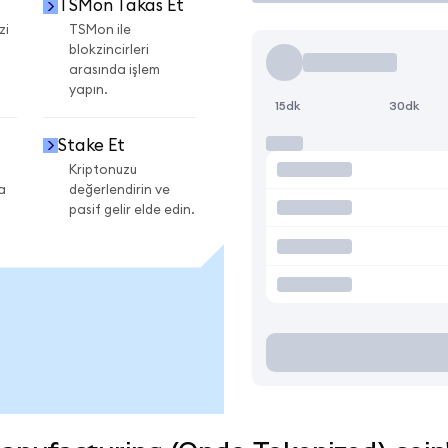
TSMon Takas Et
zi
TSMon ile
blokzincirleri
arasında işlem
yapın.
15dk
30dk
Stake Et
Kriptonuzu
a
değerlendirin ve
pasif gelir elde edin.