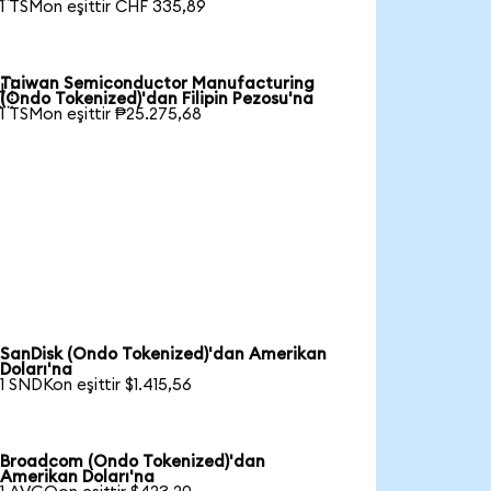
1 TSMon eşittir CHF 335,89
Taiwan Semiconductor Manufacturing

(Ondo Tokenized)'dan Filipin Pezosu'na
1 TSMon eşittir ₱25.275,68
SanDisk (Ondo Tokenized)'dan Amerikan
Doları'na
1 SNDKon eşittir $1.415,56
Broadcom (Ondo Tokenized)'dan
Amerikan Doları'na