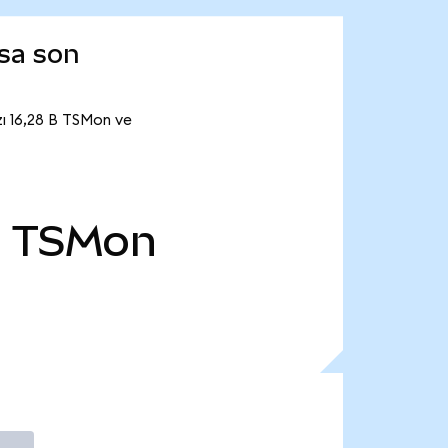
sa son
ı 16,28 B TSMon ve
B
TSMon