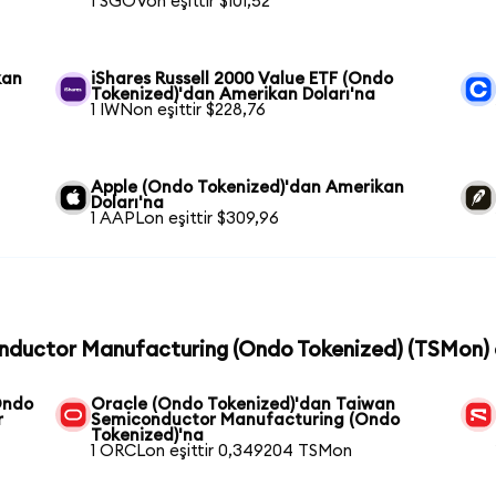
1 SGOVon eşittir $101,52
kan
iShares Russell 2000 Value ETF (Ondo
Tokenized)'dan Amerikan Doları'na
1 IWNon eşittir $228,76
Apple (Ondo Tokenized)'dan Amerikan
Doları'na
1 AAPLon eşittir $309,96
onductor Manufacturing (Ondo Tokenized) (TSMon) c
Ondo
Oracle (Ondo Tokenized)'dan Taiwan
r
Semiconductor Manufacturing (Ondo
Tokenized)'na
1 ORCLon eşittir 0,349204 TSMon