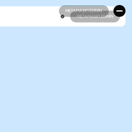
METAMASK'I EDİNİN
METAMASK'I EDİNİN
METAMASK'I EDİNİN
METAMASK'I EDİNİN