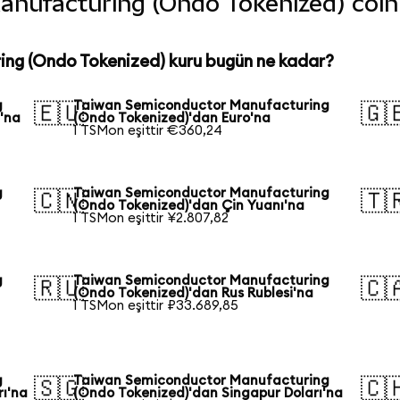
ufacturing (Ondo Tokenized) coin'in
ng (Ondo Tokenized) kuru bugün ne kadar?
g
Taiwan Semiconductor Manufacturing
🇪🇺
🇬
'na
(Ondo Tokenized)'dan Euro'na
1 TSMon eşittir €360,24
g
Taiwan Semiconductor Manufacturing
🇨🇳
🇹
(Ondo Tokenized)'dan Çin Yuanı'na
1 TSMon eşittir ¥2.807,82
g
Taiwan Semiconductor Manufacturing
🇷🇺
🇨
(Ondo Tokenized)'dan Rus Rublesi'na
1 TSMon eşittir ₽33.689,85
g
Taiwan Semiconductor Manufacturing
🇸🇬
🇨
rı'na
(Ondo Tokenized)'dan Singapur Doları'na