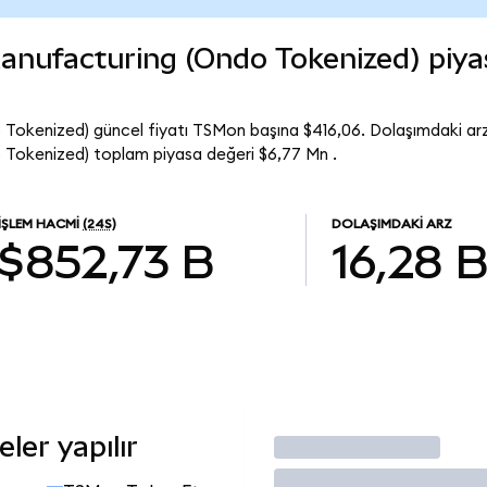
nufacturing (Ondo Tokenized) piya
okenized) güncel fiyatı TSMon başına $416,06. Dolaşımdaki arz
Tokenized) toplam piyasa değeri $6,77 Mn .
İŞLEM HACMI
(24S)
DOLAŞIMDAKI ARZ
$852,73 B
16,28 
ler yapılır
İşlem Yap