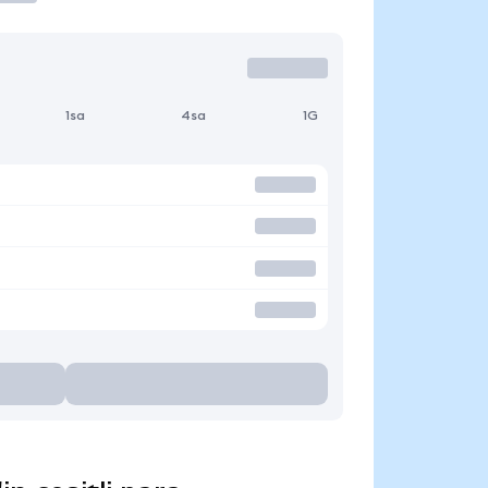
1sa
4sa
1G