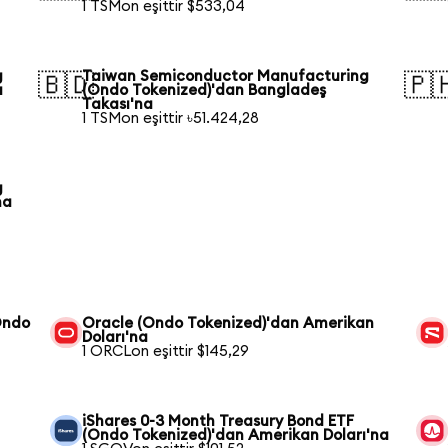
1 TSMon eşittir $533,04
g
Taiwan Semiconductor Manufacturing
🇧🇩
🇵
a
(Ondo Tokenized)'dan Bangladeş
Takası'na
1 TSMon eşittir ৳51.424,28
g
na
Ondo
Oracle (Ondo Tokenized)'dan Amerikan
Doları'na
1 ORCLon eşittir $145,29
iShares 0-3 Month Treasury Bond ETF
(Ondo Tokenized)'dan Amerikan Doları'na