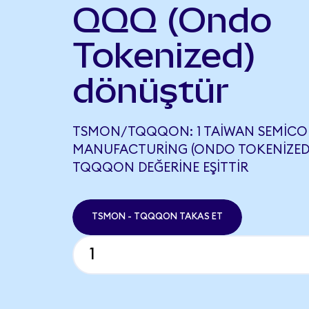
QQQ (Ondo
Tokenized)
dönüştür
TSMON/TQQQON: 1 TAIWAN SEMIC
MANUFACTURING (ONDO TOKENIZED),
TQQQON DEĞERINE EŞITTIR
TSMON - TQQQON TAKAS ET