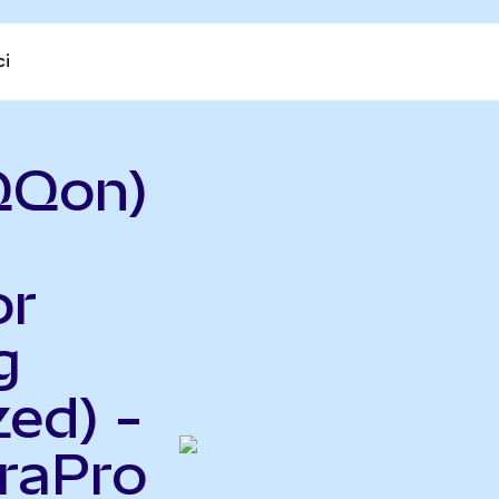
ci
QQon)
or
g
ed) -
raPro