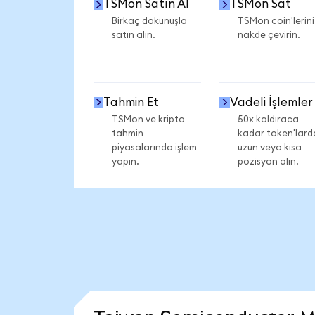
TSMon Satın Al
TSMon Sat
Birkaç dokunuşla
TSMon coin'lerini
satın alın.
nakde çevirin.
Tahmin Et
Vadeli İşlemler
TSMon ve kripto
50x kaldıraca
tahmin
kadar token'lard
piyasalarında işlem
uzun veya kısa
yapın.
pozisyon alın.