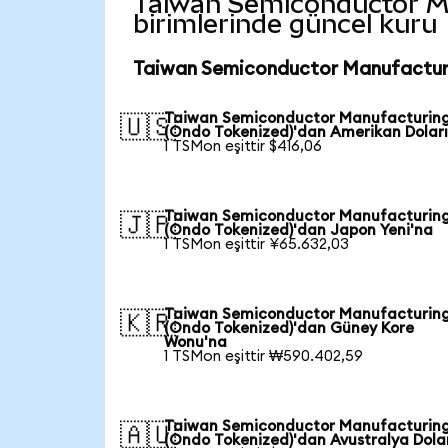
Taiwan Semiconductor Man
birimlerinde güncel kuru
Taiwan Semiconductor Manufacturi
Taiwan Semiconductor Manufacturin
🇺🇸
(Ondo Tokenized)'dan Amerikan Doları
1 TSMon eşittir $416,06
Taiwan Semiconductor Manufacturin
🇯🇵
(Ondo Tokenized)'dan Japon Yeni'na
1 TSMon eşittir ¥65.632,03
Taiwan Semiconductor Manufacturin
🇰🇷
(Ondo Tokenized)'dan Güney Kore
Wonu'na
1 TSMon eşittir ₩590.402,59
Taiwan Semiconductor Manufacturin
🇦🇺
(Ondo Tokenized)'dan Avustralya Dola