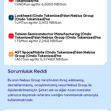
Tokenized)'na
1 SNDKon eşittir 6,5000 NBISon
Lockheed (Ondo Tokenized)'dan Nebius Group
(Ondo Tokenized)'na
1 LMTon eşittir 3,1413 NBISon
Taiwan Semiconductor Manufacturing (Ondo
Tokenized)'dan Nebius Group (Ondo Tokenized)'na
1 TSMon eşittir 2,2412 NBISon
AST SpaceMobile (Ondo Tokenized)'dan Nebius
Group (Ondo Tokenized)'na
1 ASTSon eşittir 0,374821 NBISon
Sorumluluk Reddi
Bu ürün Nebius Group tarafından ihraç edilmemiş,
desteklenmemiş, onaylanmamış veya Nebius Group ile
ilişkilendirilmemiştir. Şirket adı ve diğer ticari markalar
yalnızca dayanak referans varlığını tanımlamak amacıyla
kullanılmaktadır.