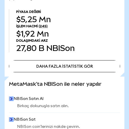
PIYASA DEĞERI
$5,25 Mn
İŞLEM HACMI
(24S)
$1,92 Mn
DOLAŞIMDAKI ARZ
27,80 B
NBISon
DAHA FAZLA İSTATİSTİK GÖR
DAHA FAZLA İSTATİSTİK GÖR
MetaMask'ta NBISon ile neler yapılır
NBISon Satın Al
Birkaç dokunuşla satın alın.
NBISon Sat
NBISon coin'lerinizi nakde çevirin.