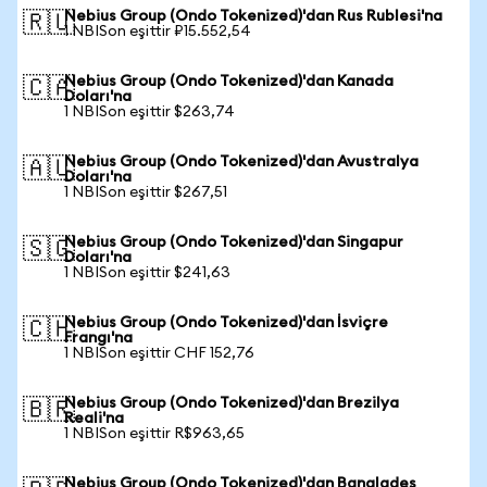
Nebius Group (Ondo Tokenized)'dan Rus Rublesi'na
🇷🇺
1 NBISon eşittir ₽15.552,54
Nebius Group (Ondo Tokenized)'dan Kanada
🇨🇦
Doları'na
1 NBISon eşittir $263,74
Nebius Group (Ondo Tokenized)'dan Avustralya
🇦🇺
Doları'na
1 NBISon eşittir $267,51
Nebius Group (Ondo Tokenized)'dan Singapur
🇸🇬
Doları'na
1 NBISon eşittir $241,63
Nebius Group (Ondo Tokenized)'dan İsviçre
🇨🇭
Frangı'na
1 NBISon eşittir CHF 152,76
Nebius Group (Ondo Tokenized)'dan Brezilya
🇧🇷
Reali'na
1 NBISon eşittir R$963,65
Nebius Group (Ondo Tokenized)'dan Bangladeş