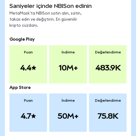
Saniyeler içinde NBISon edinin
MetaMask'ta NBISon satın alın, satın,
takas edin ve değiştirin. En güvenilir
kripto cüzdanı.
Google Play
Puan
İndirme
Değerlendirme
4.4
10M+
483.9K
App Store
Puan
İndirme
Değerlendirme
4.7
50M+
75.8K