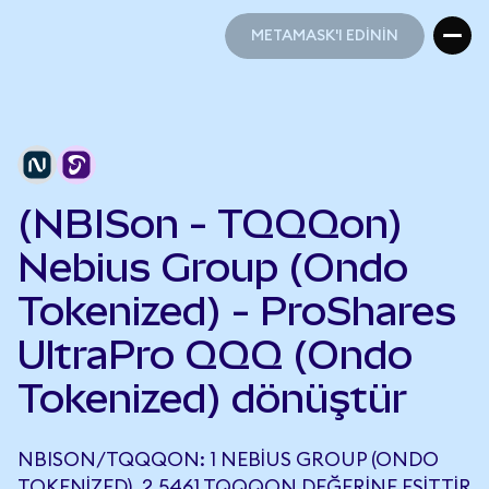
METAMASK'I EDİNİN
METAMASK'I EDİNİN
(NBISon - TQQQon)
Nebius Group (Ondo
Tokenized) - ProShares
UltraPro QQQ (Ondo
Tokenized) dönüştür
NBISON/TQQQON: 1 NEBIUS GROUP (ONDO
TOKENIZED), 2,5461 TQQQON DEĞERINE EŞITTIR