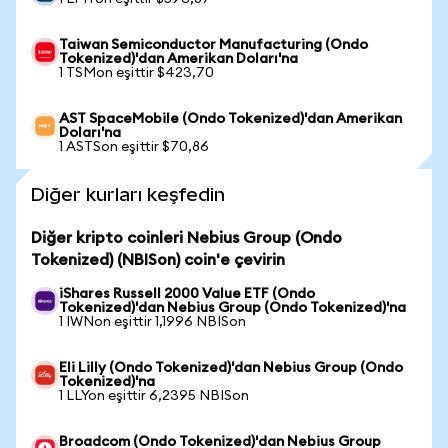
Taiwan Semiconductor Manufacturing (Ondo
Tokenized)'dan Amerikan Doları'na
1 TSMon eşittir $423,70
AST SpaceMobile (Ondo Tokenized)'dan Amerikan
Doları'na
1 ASTSon eşittir $70,86
Diğer kurları keşfedin
Diğer kripto coinleri Nebius Group (Ondo
Tokenized) (NBISon) coin'e çevirin
iShares Russell 2000 Value ETF (Ondo
Tokenized)'dan Nebius Group (Ondo Tokenized)'na
1 IWNon eşittir 1,1996 NBISon
Eli Lilly (Ondo Tokenized)'dan Nebius Group (Ondo
Tokenized)'na
1 LLYon eşittir 6,2395 NBISon
Broadcom (Ondo Tokenized)'dan Nebius Group