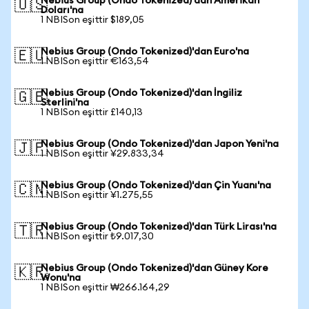
Nebius Group (Ondo Tokenized)'dan Amerikan
🇺🇸
Doları'na
1 NBISon eşittir $189,05
Nebius Group (Ondo Tokenized)'dan Euro'na
🇪🇺
1 NBISon eşittir €163,54
Nebius Group (Ondo Tokenized)'dan İngiliz
🇬🇧
Sterlini'na
1 NBISon eşittir £140,13
Nebius Group (Ondo Tokenized)'dan Japon Yeni'na
🇯🇵
1 NBISon eşittir ¥29.833,34
Nebius Group (Ondo Tokenized)'dan Çin Yuanı'na
🇨🇳
1 NBISon eşittir ¥1.275,55
Nebius Group (Ondo Tokenized)'dan Türk Lirası'na
🇹🇷
1 NBISon eşittir ₺9.017,30
Nebius Group (Ondo Tokenized)'dan Güney Kore
🇰🇷
Wonu'na
1 NBISon eşittir ₩266.164,29