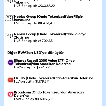
🇧🇩
Takası'na
1 NBISon eşittir ৳23.332,22
Nebius Group (Ondo Tokenized)'dan Filipin
🇵🇭
Pezosu'na
1 NBISon eşittir ₱11.476,40
Nebius Group (Ondo Tokenized)'dan Polonya
🇵🇱
Zlotisi'na
1 NBISon eşittir zł 702,35
Diğer RWA'ları USD'ye dönüştür
iShares Russell 2000 Value ETF (Ondo
Tokenized)'dan Amerikan Doları'na
1 IWNon eşittir $226,79
Eli Lilly (Ondo Tokenized)'dan Amerikan Doları'na
1 LLYon eşittir $1.179,57
Broadcom (Ondo Tokenized)'dan Amerikan
Doları'na
1 AVGOon eşittir $426,62