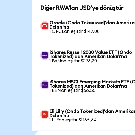
Diğer RWA'ları USD'ye dönüştür
Oracle (Ondo Tokenized)'dan Amerik
Doları'na
1 ORCLon eşittir $147,00
iShares Russell 2000 Value ETF (Ondo
Tokenized)'dan Amerikan Doları'na
1 IWNon eşittir $228,20
iShares MSCI Emerging Markets ETF (
Tokenized)'dan Amerikan Doları'na
1 EEMon eşittir $66,55
Eli Lilly (Ondo Tokenized)'dan Amerika
Doları'na
1 LLYon eşittir $1.185,64