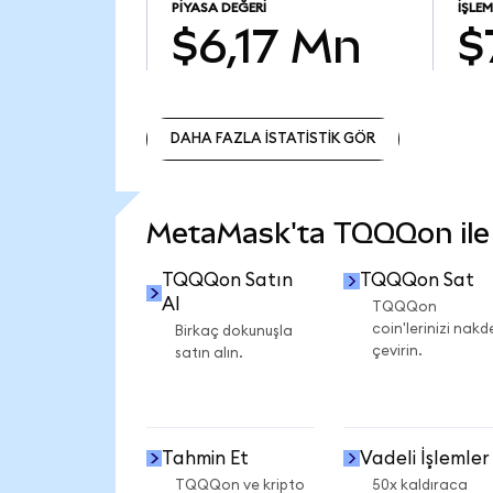
PIYASA DEĞERI
İŞLE
$6,17 Mn
$
DAHA FAZLA İSTATİSTİK GÖR
DAHA FAZLA İSTATİSTİK GÖR
MetaMask'ta TQQQon ile n
TQQQon Satın
TQQQon Sat
Al
TQQQon
coin'lerinizi nakd
Birkaç dokunuşla
çevirin.
satın alın.
Tahmin Et
Vadeli İşlemler
TQQQon ve kripto
50x kaldıraca