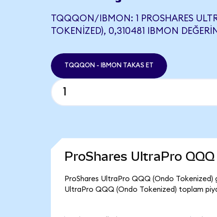
TQQQON/IBMON: 1 PROSHARES ULT
TOKENIZED), 0,310481 IBMON DEĞERIN
TQQQON - IBMON TAKAS ET
ProShares UltraPro QQQ 
ProShares UltraPro QQQ (Ondo Tokenized) g
UltraPro QQQ (Ondo Tokenized) toplam piyas