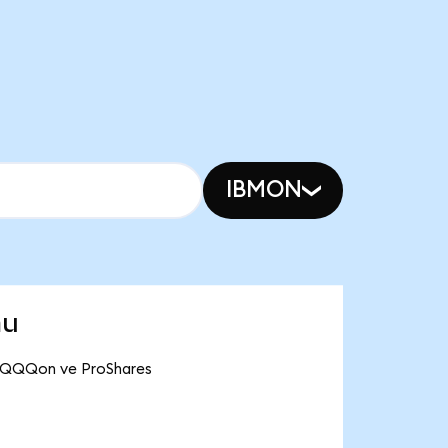
IBMON
mu
 TQQQon ve ProShares