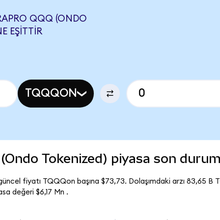
RAPRO QQQ (ONDO
E EŞITTIR
TQQQON
(Ondo Tokenized) piyasa son duru
üncel fiyatı TQQQon başına $73,73. Dolaşımdaki arzı 83,65 B
a değeri $6,17 Mn .