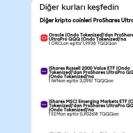
Diğer kurları keşfedin
Diğer kripto coinleri ProShares Ul
Oracle (Ondo Tokenized)'dan ProShar
UltraPro QQQ (Ondo Tokenized)'na
1 ORCLon eşittir 1,9938 TQQQon
iShares Russell 2000 Value ETF (Ondo
Tokenized)'dan ProShares UltraPro Q
(Ondo Tokenized)'na
1 IWNon eşittir 3,0951 TQQQon
iShares MSCI Emerging Markets ETF (
Tokenized)'dan ProShares UltraPro Q
(Ondo Tokenized)'na
1 EEMon eşittir 0,902618 TQQQon