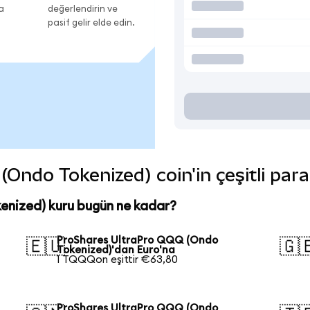
a
değerlendirin ve
pasif gelir elde edin.
Ondo Tokenized) coin'in çeşitli para
nized) kuru bugün ne kadar?
ProShares UltraPro QQQ (Ondo
🇪🇺
🇬
Tokenized)'dan Euro'na
1 TQQQon eşittir €63,80
ProShares UltraPro QQQ (Ondo