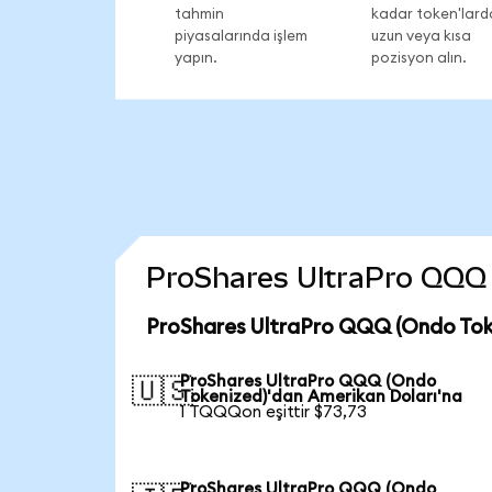
tahmin
kadar token'lard
piyasalarında işlem
uzun veya kısa
yapın.
pozisyon alın.
ProShares UltraPro QQQ (
ProShares UltraPro QQQ (Ondo Toke
ProShares UltraPro QQQ (Ondo
🇺🇸
Tokenized)'dan Amerikan Doları'na
1 TQQQon eşittir $73,73
ProShares UltraPro QQQ (Ondo