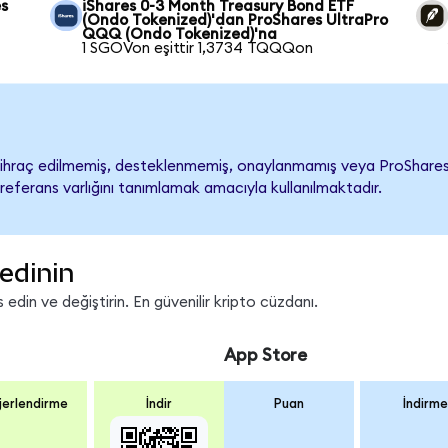
es
iShares 0-3 Month Treasury Bond ETF
(Ondo Tokenized)'dan ProShares UltraPro
QQQ (Ondo Tokenized)'na
1 SGOVon eşittir 1,3734 TQQQon
raç edilmemiş, desteklenmemiş, onaylanmamış veya ProShares Ult
referans varlığını tanımlamak amacıyla kullanılmaktadır.
edinin
din ve değiştirin. En güvenilir kripto cüzdanı.
App Store
erlendirme
İndir
Puan
İndirme