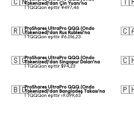
🇨🇳
🇹
Tokenized)'dan Çin Yuanı'na
1 TQQQon eşittir ¥497,46
ProShares UltraPro QQQ (Ondo
🇷🇺
🇨
Tokenized)'dan Rus Rublesi'na
1 TQQQon eşittir ₽6.016,23
ProShares UltraPro QQQ (Ondo
🇸🇬
🇨
Tokenized)'dan Singapur Doları'na
1 TQQQon eşittir $94,23
ProShares UltraPro QQQ (Ondo
🇧🇩
🇵
Tokenized)'dan Bangladeş Takası'na
1 TQQQon eşittir ৳9.099,63