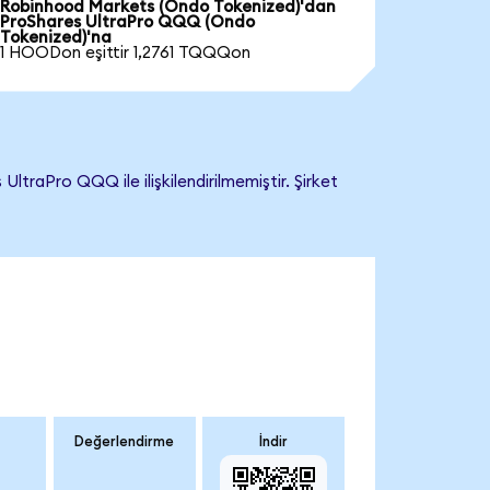
Robinhood Markets (Ondo Tokenized)'dan
ProShares UltraPro QQQ (Ondo
Tokenized)'na
1 HOODon eşittir 1,2761 TQQQon
raPro QQQ ile ilişkilendirilmemiştir. Şirket
Değerlendirme
İndir