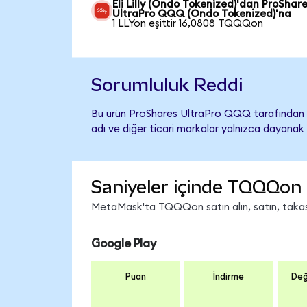
Eli Lilly (Ondo Tokenized)'dan ProShar
UltraPro QQQ (Ondo Tokenized)'na
1 LLYon eşittir 16,0808 TQQQon
Sorumluluk Reddi
Bu ürün ProShares UltraPro QQQ tarafından ih
adı ve diğer ticari markalar yalnızca dayanak 
Saniyeler içinde TQQQon 
MetaMask'ta TQQQon satın alın, satın, takas e
Google Play
Puan
İndirme
Değ