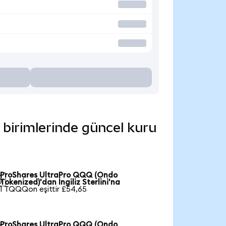
 birimlerinde güncel kuru
ProShares UltraPro QQQ (Ondo

Tokenized)'dan İngiliz Sterlini'na
1 TQQQon eşittir £54,65
ProShares UltraPro QQQ (Ondo