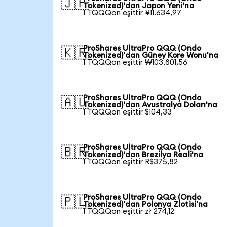
🇯🇵
Tokenized)'dan Japon Yeni'na
1 TQQQon eşittir ¥11.634,97
ProShares UltraPro QQQ (Ondo
🇰🇷
Tokenized)'dan Güney Kore Wonu'na
1 TQQQon eşittir ₩103.801,56
ProShares UltraPro QQQ (Ondo
🇦🇺
Tokenized)'dan Avustralya Doları'na
1 TQQQon eşittir $104,33
ProShares UltraPro QQQ (Ondo
🇧🇷
Tokenized)'dan Brezilya Reali'na
1 TQQQon eşittir R$375,82
ProShares UltraPro QQQ (Ondo
🇵🇱
Tokenized)'dan Polonya Zlotisi'na
1 TQQQon eşittir zł 274,12