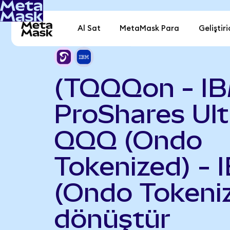
Al Sat
MetaMask Para
Geliştiri
(TQQQon - I
ProShares Ult
QQQ (Ondo
Tokenized) - 
(Ondo Tokeni
dönüştür