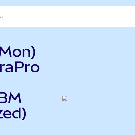
ci
BMon)
raPro
IBM
zed)