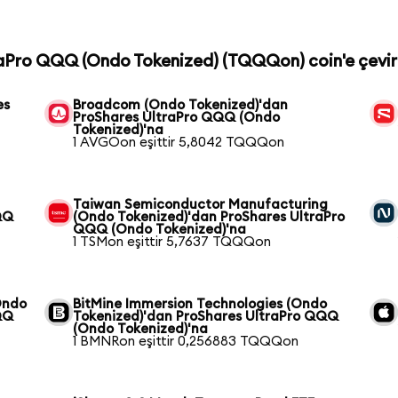
traPro QQQ (Ondo Tokenized) (TQQQon) coin'e çevir
es
Broadcom (Ondo Tokenized)'dan
ProShares UltraPro QQQ (Ondo
Tokenized)'na
1 AVGOon eşittir 5,8042 TQQQon
Taiwan Semiconductor Manufacturing
QQ
(Ondo Tokenized)'dan ProShares UltraPro
QQQ (Ondo Tokenized)'na
1 TSMon eşittir 5,7637 TQQQon
Ondo
BitMine Immersion Technologies (Ondo
QQ
Tokenized)'dan ProShares UltraPro QQQ
(Ondo Tokenized)'na
1 BMNRon eşittir 0,256883 TQQQon