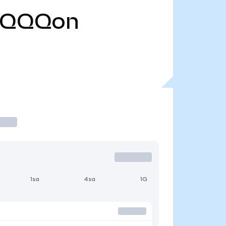
TQQQon
1sa
4sa
1G