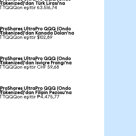

Tokenized)'dan Türk Lirası'na
1 TQQQon eşittir ₺3.516,74
ProShares UltraPro QQQ (Ondo

Tokenized)'dan Kanada Doları'na
1 TQQQon eşittir $102,89
ProShares UltraPro QQQ (Ondo

Tokenized)'dan İsviçre Frangı'na
1 TQQQon eşittir CHF 59,68
ProShares UltraPro QQQ (Ondo

Tokenized)'dan Filipin Pezosu'na
1 TQQQon eşittir ₱4.475,77