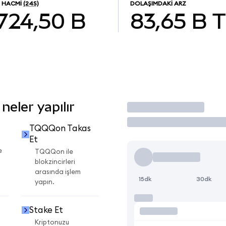
M HACMI
(24S)
DOLAŞIMDAKI ARZ
724,50 B
83,65 B
eler yapılır
İşlem Yap
TQQQon Takas
Et
e
TQQQon ile
blokzincirleri
arasında işlem
15dk
30dk
yapın.
Stake Et
Kriptonuzu