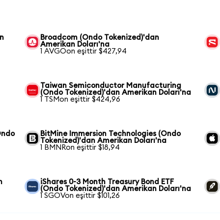
an
Broadcom (Ondo Tokenized)'dan
Amerikan Doları'na
1 AVGOon eşittir $427,94
Taiwan Semiconductor Manufacturing
(Ondo Tokenized)'dan Amerikan Doları'na
1 TSMon eşittir $424,96
Ondo
BitMine Immersion Technologies (Ondo
Tokenized)'dan Amerikan Doları'na
1 BMNRon eşittir $18,94
n
iShares 0-3 Month Treasury Bond ETF
(Ondo Tokenized)'dan Amerikan Doları'na
1 SGOVon eşittir $101,26