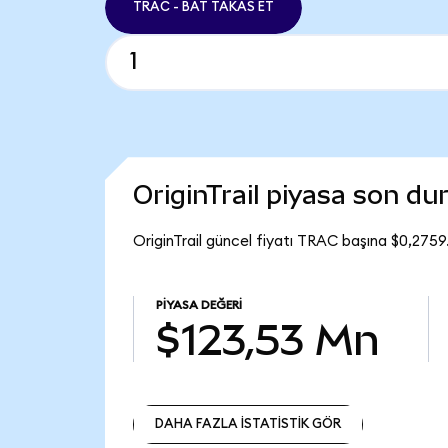
TRAC - BAT TAKAS ET
OriginTrail piyasa son d
OriginTrail güncel fiyatı TRAC başına $0,275
PIYASA DEĞERI
$123,53 Mn
DAHA FAZLA İSTATİSTİK GÖR