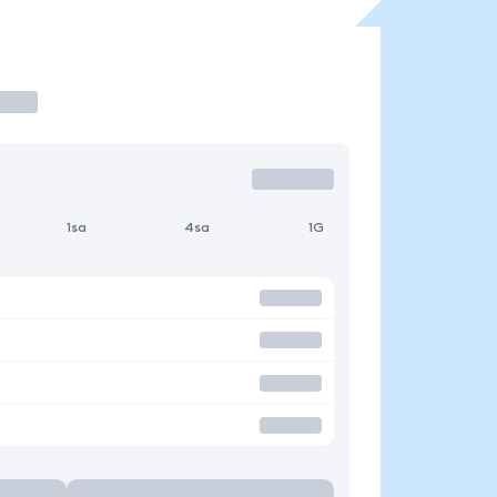
1sa
4sa
1G