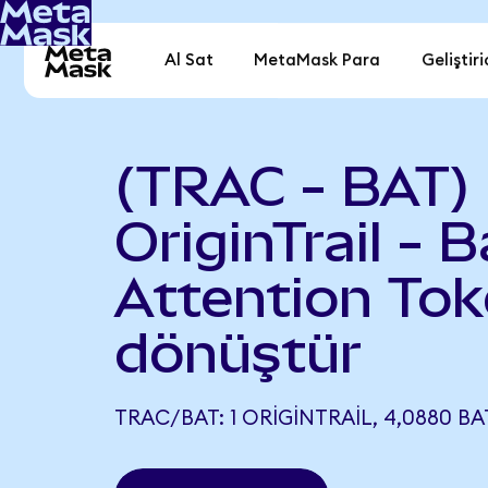
Al Sat
MetaMask Para
Geliştiri
(TRAC - BAT)
OriginTrail - B
Attention To
dönüştür
TRAC/BAT: 1 ORIGINTRAIL, 4,0880 BA