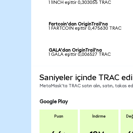
1 1INCH eşittir 0,303055 TRAC
Fartcoin'dan OriginTrail'na
1 FARTCOIN eşittir 0,475630 TRAC
GALA'dan OriginTrail'na
1 GALA eşittir 0,006527 TRAC
Saniyeler içinde TRAC edi
MetaMask'ta TRAC satın alın, satın, takas edin
Google Play
Puan
İndirme
Değ