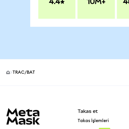
4.4
10M+
4
TRAC/BAT
MetaMask site alt bilgisi
Takas et
Takas İşlemleri