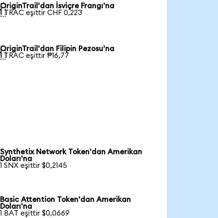
OriginTrail'dan İsviçre Frangı'na

1 TRAC eşittir CHF 0,223
OriginTrail'dan Filipin Pezosu'na

1 TRAC eşittir ₱16,77
Synthetix Network Token'dan Amerikan
Doları'na
1 SNX eşittir $0,2145
Basic Attention Token'dan Amerikan
Doları'na
1 BAT eşittir $0,0669