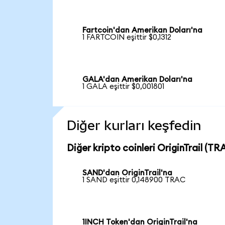
Fartcoin'dan Amerikan Doları'na
1 FARTCOIN eşittir $0,1312
GALA'dan Amerikan Doları'na
1 GALA eşittir $0,001801
Diğer kurları keşfedin
Diğer kripto coinleri OriginTrail (TR
SAND'dan OriginTrail'na
1 SAND eşittir 0,148900 TRAC
1INCH Token'dan OriginTrail'na