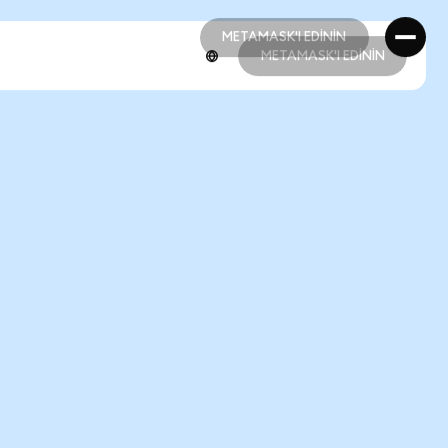
METAMASK'I EDİNİN
METAMASK'I EDİNİN
METAMASK'I EDİNİN
METAMASK'I EDİNİN