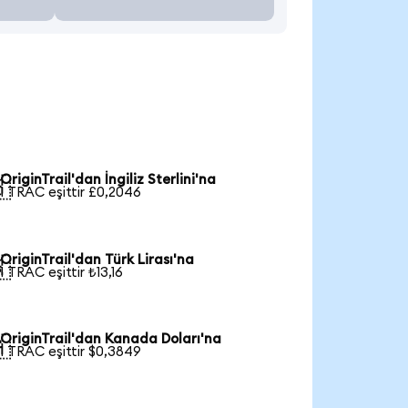
OriginTrail'dan İngiliz Sterlini'na

1 TRAC eşittir £0,2046
OriginTrail'dan Türk Lirası'na

1 TRAC eşittir ₺13,16
OriginTrail'dan Kanada Doları'na

1 TRAC eşittir $0,3849