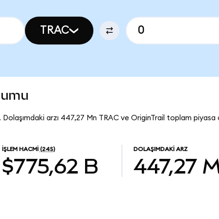
TRAC
urumu
9. Dolaşımdaki arzı 447,27 Mn TRAC ve OriginTrail toplam piyasa 
İŞLEM HACMI
(24S)
DOLAŞIMDAKI ARZ
$775,62 B
447,27 