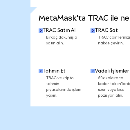
DAHA FAZLA İSTATİSTİK GÖR
MetaMask'ta TRAC ile nele
TRAC Satın Al
TRAC Sat
Birkaç dokunuşla
TRAC coin'lerinizi
satın alın.
nakde çevirin.
Tahmin Et
Vadeli İşlemler
TRAC ve kripto
50x kaldıraca
tahmin
kadar token'lard
piyasalarında işlem
uzun veya kısa
yapın.
pozisyon alın.