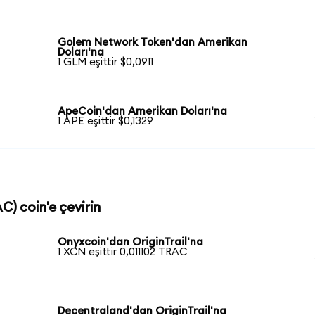
Golem Network Token'dan Amerikan
Doları'na
1 GLM eşittir $0,0911
ApeCoin'dan Amerikan Doları'na
1 APE eşittir $0,1329
AC) coin'e çevirin
Onyxcoin'dan OriginTrail'na
1 XCN eşittir 0,011102 TRAC
Decentraland'dan OriginTrail'na