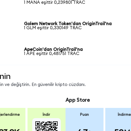
1 MANA eşittir 0,239801 TRAC
Golem Network Token'dan OriginTrail'na
1 GLM eşittir 0,330149 TRAC
ApeCoin'dan OriginTrail'na
1 APE eşittir 0,481751 TRAC
nin
 ve değiştirin. En güvenilir kripto cüzdanı.
App Store
erlendirme
İndir
Puan
İndirme