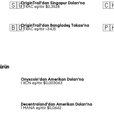
OriginTrail'dan Singapur Doları'na
🇸🇬
🇨
1 TRAC eşittir $0,3528
OriginTrail'dan Bangladeş Takası'na
🇧🇩
🇵
1 TRAC eşittir ৳34,15
ürün
Onyxcoin'dan Amerikan Doları'na
1 XCN eşittir $0,003063
Decentraland'dan Amerikan Doları'na
1 MANA eşittir $0,0662