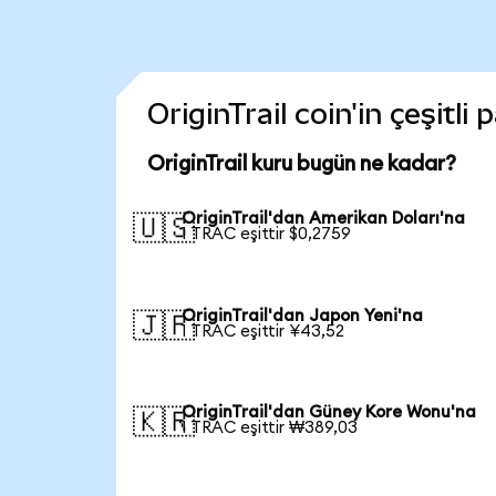
OriginTrail coin'in çeşitli
OriginTrail kuru bugün ne kadar?
OriginTrail'dan Amerikan Doları'na
🇺🇸
1 TRAC eşittir $0,2759
OriginTrail'dan Japon Yeni'na
🇯🇵
1 TRAC eşittir ¥43,52
OriginTrail'dan Güney Kore Wonu'na
🇰🇷
1 TRAC eşittir ₩389,03