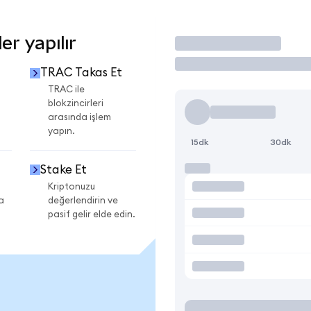
r yapılır
İşlem Yap
TRAC Takas Et
TRAC ile
blokzincirleri
arasında işlem
yapın.
15dk
30dk
Stake Et
Kriptonuzu
a
değerlendirin ve
pasif gelir elde edin.