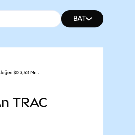
BAT
değeri $123,53 Mn .
Mn
TRAC