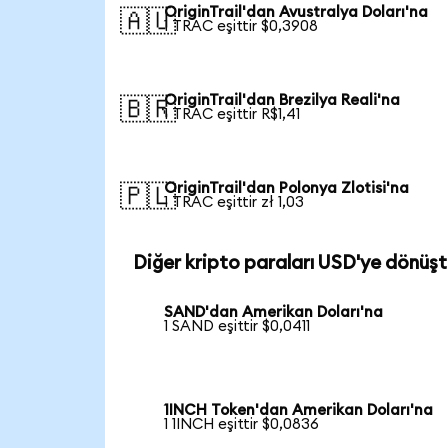
OriginTrail'dan Avustralya Doları'na
🇦🇺
1 TRAC eşittir $0,3908
OriginTrail'dan Brezilya Reali'na
🇧🇷
1 TRAC eşittir R$1,41
OriginTrail'dan Polonya Zlotisi'na
🇵🇱
1 TRAC eşittir zł 1,03
Diğer kripto paraları USD'ye dönüşt
SAND'dan Amerikan Doları'na
1 SAND eşittir $0,0411
1INCH Token'dan Amerikan Doları'na
1 1INCH eşittir $0,0836