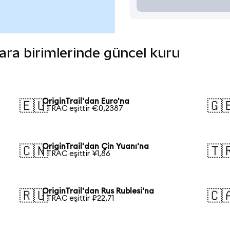
 para birimlerinde güncel kuru
OriginTrail'dan Euro'na
🇪🇺
🇬
1 TRAC eşittir €0,2387
OriginTrail'dan Çin Yuanı'na
🇨🇳
🇹
1 TRAC eşittir ¥1,86
OriginTrail'dan Rus Rublesi'na
🇷🇺
🇨
1 TRAC eşittir ₽22,71