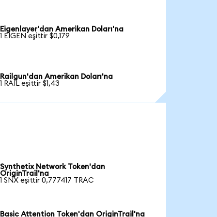
Eigenlayer'dan Amerikan Doları'na
1 EIGEN eşittir $0,179
Railgun'dan Amerikan Doları'na
1 RAIL eşittir $1,43
Synthetix Network Token'dan
OriginTrail'na
1 SNX eşittir 0,777417 TRAC
Basic Attention Token'dan OriginTrail'na