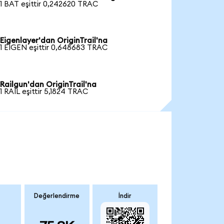
1 BAT eşittir 0,242620 TRAC
Eigenlayer'dan OriginTrail'na
1 EIGEN eşittir 0,648683 TRAC
Railgun'dan OriginTrail'na
1 RAIL eşittir 5,1824 TRAC
Değerlendirme
İndir