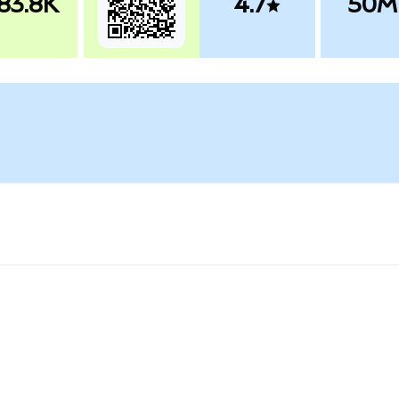
83.8K
4.7
50M