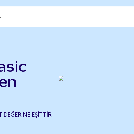
ci
asic
ken
T DEĞERINE EŞITTIR