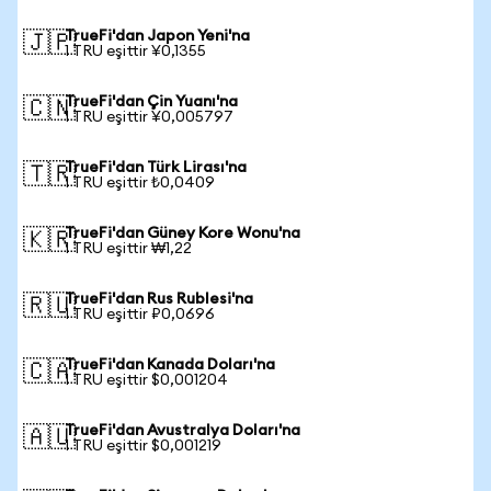
TrueFi'dan Japon Yeni'na
🇯🇵
1 TRU eşittir ¥0,1355
TrueFi'dan Çin Yuanı'na
🇨🇳
1 TRU eşittir ¥0,005797
TrueFi'dan Türk Lirası'na
🇹🇷
1 TRU eşittir ₺0,0409
TrueFi'dan Güney Kore Wonu'na
🇰🇷
1 TRU eşittir ₩1,22
TrueFi'dan Rus Rublesi'na
🇷🇺
1 TRU eşittir ₽0,0696
TrueFi'dan Kanada Doları'na
🇨🇦
1 TRU eşittir $0,001204
TrueFi'dan Avustralya Doları'na
🇦🇺
1 TRU eşittir $0,001219