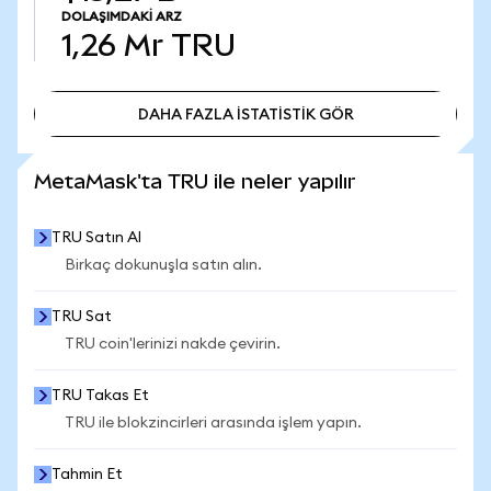
DOLAŞIMDAKI ARZ
1,26 Mr
TRU
DAHA FAZLA İSTATİSTİK GÖR
DAHA FAZLA İSTATİSTİK GÖR
MetaMask'ta TRU ile neler yapılır
TRU Satın Al
Birkaç dokunuşla satın alın.
TRU Sat
TRU coin'lerinizi nakde çevirin.
TRU Takas Et
TRU ile blokzincirleri arasında işlem yapın.
Tahmin Et