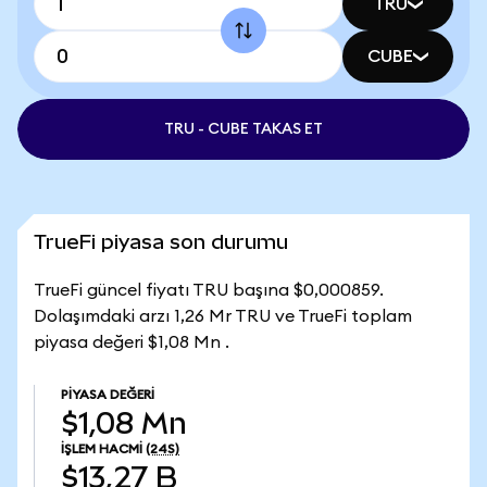
TRU
CUBE
TRU - CUBE TAKAS ET
TrueFi piyasa son durumu
TrueFi güncel fiyatı TRU başına $0,000859.
Dolaşımdaki arzı 1,26 Mr TRU ve TrueFi toplam
piyasa değeri $1,08 Mn .
PIYASA DEĞERI
$1,08 Mn
İŞLEM HACMI
(24S)
$13,27 B