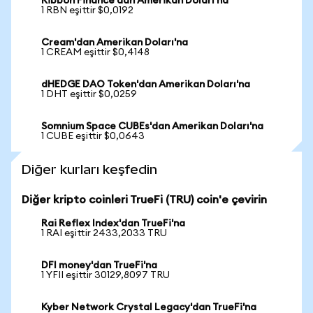
Ribbon Finance'dan Amerikan Doları'na
1 RBN eşittir $0,0192
Cream'dan Amerikan Doları'na
1 CREAM eşittir $0,4148
dHEDGE DAO Token'dan Amerikan Doları'na
1 DHT eşittir $0,0259
Somnium Space CUBEs'dan Amerikan Doları'na
1 CUBE eşittir $0,0643
Diğer kurları keşfedin
Diğer kripto coinleri TrueFi (TRU) coin'e çevirin
Rai Reflex Index'dan TrueFi'na
1 RAI eşittir 2433,2033 TRU
DFI money'dan TrueFi'na
1 YFII eşittir 30129,8097 TRU
Kyber Network Crystal Legacy'dan TrueFi'na