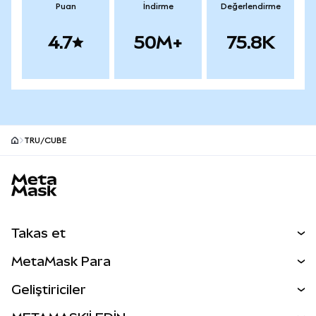
Puan
İndirme
Değerlendirme
4.7
50M+
75.8K
TRU/CUBE
MetaMask site alt bilgisi
Takas et
Takas İşlemleri
MetaMask Para
Tahmin Et
YENİ
Kripto Al
Geliştiriciler
Perps
YENİ
MetaMask Kart
Dökümantasyon