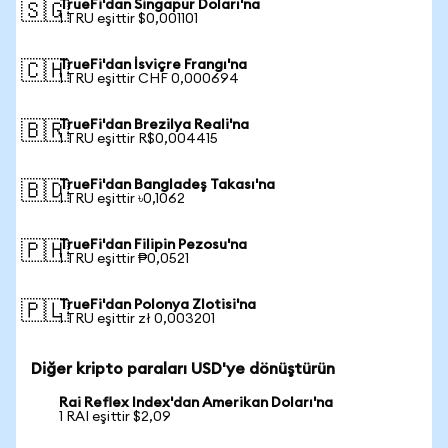
TrueFi'dan Singapur Doları'na
🇸🇬
1 TRU eşittir $0,001101
TrueFi'dan İsviçre Frangı'na
🇨🇭
1 TRU eşittir CHF 0,000694
TrueFi'dan Brezilya Reali'na
🇧🇷
1 TRU eşittir R$0,004415
TrueFi'dan Bangladeş Takası'na
🇧🇩
1 TRU eşittir ৳0,1062
TrueFi'dan Filipin Pezosu'na
🇵🇭
1 TRU eşittir ₱0,0521
TrueFi'dan Polonya Zlotisi'na
🇵🇱
1 TRU eşittir zł 0,003201
Diğer kripto paraları USD'ye dönüştürün
Rai Reflex Index'dan Amerikan Doları'na
1 RAI eşittir $2,09