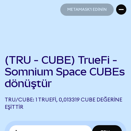
METAMASK'I EDİNİN
METAMASK'I EDİNİN
(TRU - CUBE) TrueFi -
Somnium Space CUBEs
dönüştür
TRU/CUBE: 1 TRUEFI, 0,013319 CUBE DEĞERINE
EŞITTIR