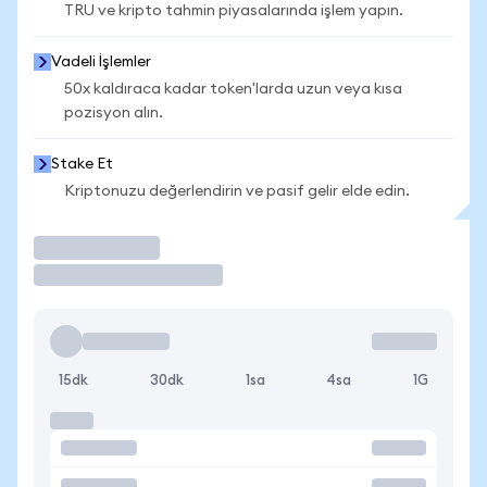
TRU ve kripto tahmin piyasalarında işlem yapın.
Vadeli İşlemler
50x kaldıraca kadar token'larda uzun veya kısa
pozisyon alın.
Stake Et
Kriptonuzu değerlendirin ve pasif gelir elde edin.
İşlem Yap
15dk
30dk
1sa
4sa
1G