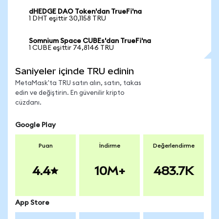
dHEDGE DAO Token'dan TrueFi'na
1 DHT eşittir 30,1158 TRU
Somnium Space CUBEs'dan TrueFi'na
1 CUBE eşittir 74,8146 TRU
Saniyeler içinde TRU edinin
MetaMask'ta TRU satın alın, satın, takas
edin ve değiştirin. En güvenilir kripto
cüzdanı.
Google Play
Puan
İndirme
Değerlendirme
4.4
10M+
483.7K
App Store