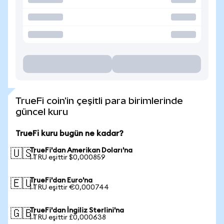
TrueFi coin'in çeşitli para birimlerinde
güncel kuru
TrueFi kuru bugün ne kadar?
TrueFi'dan Amerikan Doları'na
🇺🇸
1 TRU eşittir $0,000859
TrueFi'dan Euro'na
🇪🇺
1 TRU eşittir €0,000744
TrueFi'dan İngiliz Sterlini'na
🇬🇧
1 TRU eşittir £0,000638