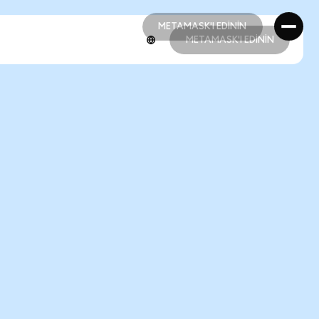
METAMASK'I EDİNİN
METAMASK'I EDİNİN
METAMASK'I EDİNİN
METAMASK'I EDİNİN