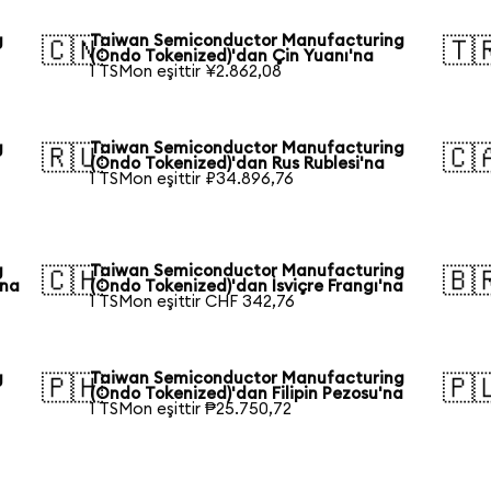
g
Taiwan Semiconductor Manufacturing
🇨🇳
🇹
(Ondo Tokenized)'dan Çin Yuanı'na
1 TSMon eşittir ¥2.862,08
g
Taiwan Semiconductor Manufacturing
🇷🇺
🇨
(Ondo Tokenized)'dan Rus Rublesi'na
1 TSMon eşittir ₽34.896,76
g
Taiwan Semiconductor Manufacturing
🇨🇭
🇧
'na
(Ondo Tokenized)'dan İsviçre Frangı'na
1 TSMon eşittir CHF 342,76
g
Taiwan Semiconductor Manufacturing
🇵🇭
🇵
(Ondo Tokenized)'dan Filipin Pezosu'na
1 TSMon eşittir ₱25.750,72