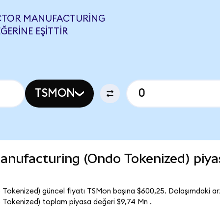
UCTOR MANUFACTURING
ĞERINE EŞITTIR
TSMON
nufacturing (Ondo Tokenized) piya
okenized) güncel fiyatı TSMon başına $600,25. Dolaşımdaki ar
Tokenized) toplam piyasa değeri $9,74 Mn .