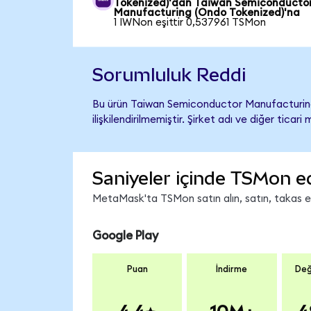
Tokenized)'dan Taiwan Semiconducto
Manufacturing (Ondo Tokenized)'na
1 IWNon eşittir 0,537961 TSMon
Sorumluluk Reddi
Bu ürün Taiwan Semiconductor Manufacturing
ilişkilendirilmemiştir. Şirket adı ve diğer tic
Saniyeler içinde TSMon e
MetaMask'ta TSMon satın alın, satın, takas edi
Google Play
Puan
İndirme
Değ