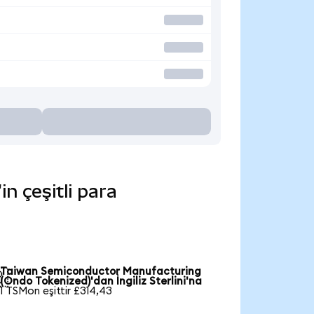
 çeşitli para
Taiwan Semiconductor Manufacturing

(Ondo Tokenized)'dan İngiliz Sterlini'na
1 TSMon eşittir £314,43