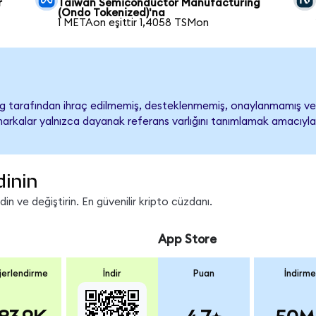
r
Taiwan Semiconductor Manufacturing
(Ondo Tokenized)'na
1 METAon eşittir 1,4058 TSMon
 tarafından ihraç edilmemiş, desteklenmemiş, onaylanmamış v
ari markalar yalnızca dayanak referans varlığını tanımlamak amacıyla
dinin
n ve değiştirin. En güvenilir kripto cüzdanı.
App Store
erlendirme
İndir
Puan
İndirme