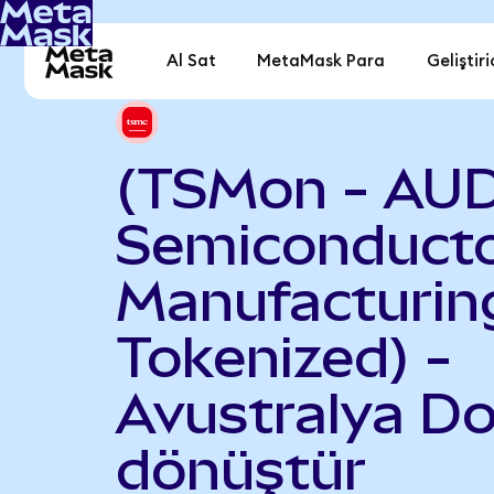
Al Sat
MetaMask Para
Geliştiri
(TSMon - AUD
Semiconduct
Manufacturin
Tokenized) -
Avustralya Do
dönüştür