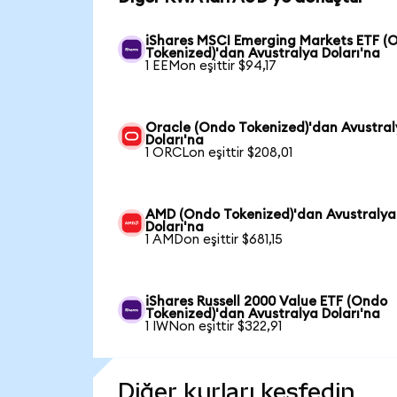
iShares MSCI Emerging Markets ETF (
Tokenized)'dan Avustralya Doları'na
1 EEMon eşittir $94,17
Oracle (Ondo Tokenized)'dan Avustra
Doları'na
1 ORCLon eşittir $208,01
AMD (Ondo Tokenized)'dan Avustralya
Doları'na
1 AMDon eşittir $681,15
iShares Russell 2000 Value ETF (Ondo
Tokenized)'dan Avustralya Doları'na
1 IWNon eşittir $322,91
Diğer kurları keşfedin