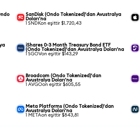
Ondo
SanDisk (Ondo Tokenized)'dan Avustralya
Doları'na
1 SNDKon eşittir $1.720,43
lya
iShares 0-3 Month Treasury Bond ETF
(Ondo Tokenized)'dan Avustralya Doları'na
1 SGOVon eşittir $143,29
Broadcom (Ondo Tokenized)'dan
Avustralya Doları'na
1 AVGOon eşittir $605,55
Meta Platforms (Ondo Tokenized)'dan
Avustralya Doları'na
1 METAon eşittir $843,81