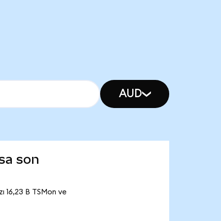
AUD
sa son
zı 16,23 B TSMon ve