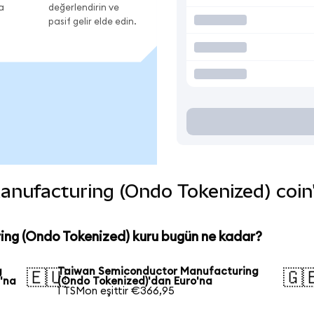
a
değerlendirin ve
pasif gelir elde edin.
ufacturing (Ondo Tokenized) coin'in
ng (Ondo Tokenized) kuru bugün ne kadar?
g
Taiwan Semiconductor Manufacturing
🇪🇺
🇬
'na
(Ondo Tokenized)'dan Euro'na
1 TSMon eşittir €366,95