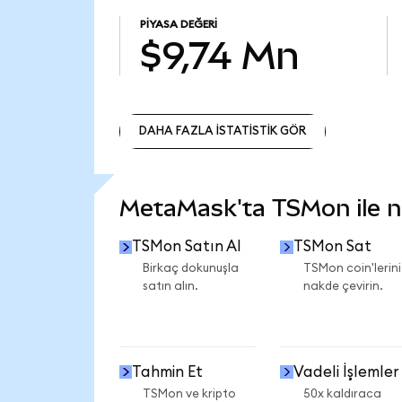
PIYASA DEĞERI
$9,74 Mn
DAHA FAZLA İSTATİSTİK GÖR
DAHA FAZLA İSTATİSTİK GÖR
MetaMask'ta TSMon ile ne
TSMon Satın Al
TSMon Sat
Birkaç dokunuşla
TSMon coin'lerini
satın alın.
nakde çevirin.
Tahmin Et
Vadeli İşlemler
TSMon ve kripto
50x kaldıraca