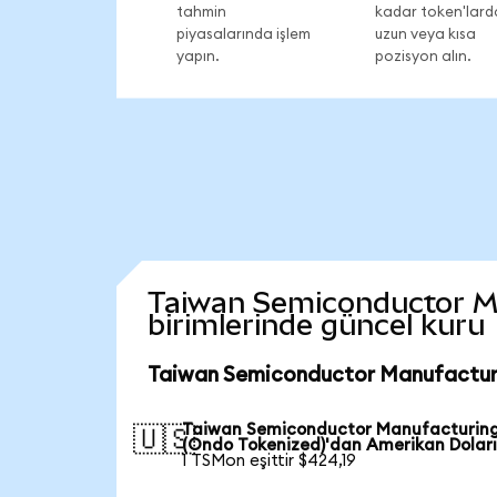
tahmin
kadar token'lard
piyasalarında işlem
uzun veya kısa
yapın.
pozisyon alın.
Taiwan Semiconductor Man
birimlerinde güncel kuru
Taiwan Semiconductor Manufacturi
Taiwan Semiconductor Manufacturin
🇺🇸
(Ondo Tokenized)'dan Amerikan Doları
1 TSMon eşittir $424,19