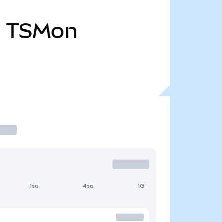
B
TSMon
1sa
4sa
1G