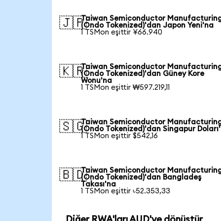
Taiwan Semiconductor Manufacturin
🇯🇵
(Ondo Tokenized)'dan Japon Yeni'na
1 TSMon eşittir ¥66.940
Taiwan Semiconductor Manufacturin
🇰🇷
(Ondo Tokenized)'dan Güney Kore
Wonu'na
1 TSMon eşittir ₩597.219,11
Taiwan Semiconductor Manufacturin
🇸🇬
(Ondo Tokenized)'dan Singapur Doları
1 TSMon eşittir $542,16
Taiwan Semiconductor Manufacturin
🇧🇩
(Ondo Tokenized)'dan Bangladeş
Takası'na
1 TSMon eşittir ৳52.353,33
Diğer RWA'ları AUD'ye dönüştür