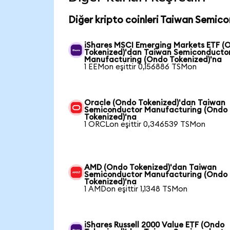
Diğer kripto coinleri Taiwan Semic
iShares MSCI Emerging Markets ETF (
Tokenized)'dan Taiwan Semiconducto
Manufacturing (Ondo Tokenized)'na
1 EEMon eşittir 0,156886 TSMon
Oracle (Ondo Tokenized)'dan Taiwan
Semiconductor Manufacturing (Ondo
Tokenized)'na
1 ORCLon eşittir 0,346539 TSMon
AMD (Ondo Tokenized)'dan Taiwan
Semiconductor Manufacturing (Ondo
Tokenized)'na
1 AMDon eşittir 1,1348 TSMon
iShares Russell 2000 Value ETF (Ondo