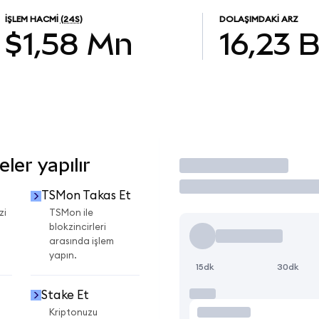
İŞLEM HACMI
(24S)
DOLAŞIMDAKI ARZ
$1,58 Mn
16,23 
ler yapılır
İşlem Yap
TSMon Takas Et
zi
TSMon ile
blokzincirleri
arasında işlem
yapın.
15dk
30dk
Stake Et
Kriptonuzu