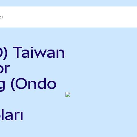
ci
) Taiwan
or
g (Ondo
ları