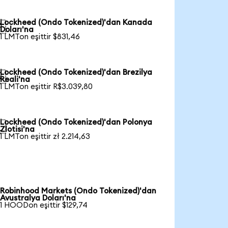
Lockheed (Ondo Tokenized)'dan Kanada

Doları'na
1 LMTon eşittir $831,46
Lockheed (Ondo Tokenized)'dan Brezilya

Reali'na
1 LMTon eşittir R$3.039,80
Lockheed (Ondo Tokenized)'dan Polonya

Zlotisi'na
1 LMTon eşittir zł 2.214,63
Robinhood Markets (Ondo Tokenized)'dan
Avustralya Doları'na
1 HOODon eşittir $129,74