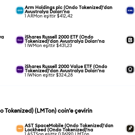
Arm Holdings plc (Ondo Tokenized)'dan
Avustralya Doları'na
1 ARMon eşittir $412,42
ya
iShares Russell 2000 ETF (Ondo
Tokenized)'dan Avustralya Doları'na
1 IWMon eşittir $431,23
iShares Russell 2000 Value ETF (Ondo
Tokenized)'dan Avustralya Doları'na
1 IWNon eşittir $324,28
o Tokenized) (LMTon) coin'e çevirin
AST SpaceMobile (Ondo Tokenized)'dan
Lockheed (Ondo Tokenized)'na
1 ASTSon eşittir 0,116190 LMTon