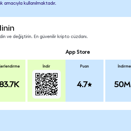
k amacıyla kullanılmaktadır.
inin
n ve değiştirin. En güvenilir kripto cüzdanı.
App Store
erlendirme
İndir
Puan
İndirme
83.7K
4.7
50M