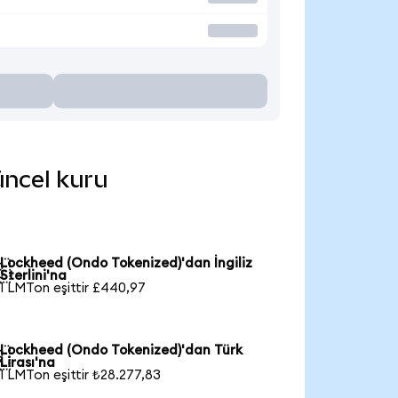
üncel kuru
Lockheed (Ondo Tokenized)'dan İngiliz

Sterlini'na
1 LMTon eşittir £440,97
Lockheed (Ondo Tokenized)'dan Türk

Lirası'na
1 LMTon eşittir ₺28.277,83