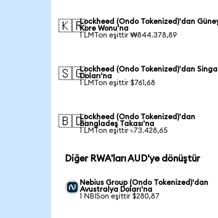
Lockheed (Ondo Tokenized)'dan Güne
🇰🇷
Kore Wonu'na
1 LMTon eşittir ₩844.378,89
Lockheed (Ondo Tokenized)'dan Singa
🇸🇬
Doları'na
1 LMTon eşittir $761,68
Lockheed (Ondo Tokenized)'dan
🇧🇩
Bangladeş Takası'na
1 LMTon eşittir ৳73.428,65
Diğer RWA'ları AUD'ye dönüştür
Nebius Group (Ondo Tokenized)'dan
Avustralya Doları'na
1 NBISon eşittir $280,87