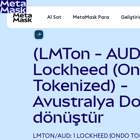
Al Sat
MetaMask Para
Geliştiri
(LMTon - AUD
Lockheed (O
Tokenized) -
Avustralya Do
dönüştür
LMTON/AUD: 1 LOCKHEED (ONDO TOK