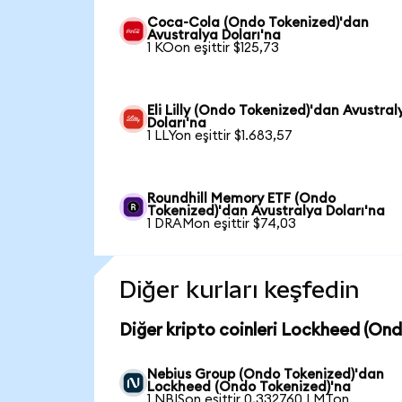
Coca-Cola (Ondo Tokenized)'dan
Avustralya Doları'na
1 KOon eşittir $125,73
Eli Lilly (Ondo Tokenized)'dan Avustral
Doları'na
1 LLYon eşittir $1.683,57
Roundhill Memory ETF (Ondo
Tokenized)'dan Avustralya Doları'na
1 DRAMon eşittir $74,03
Diğer kurları keşfedin
Diğer kripto coinleri Lockheed (Ond
Nebius Group (Ondo Tokenized)'dan
Lockheed (Ondo Tokenized)'na
1 NBISon eşittir 0,332760 LMTon