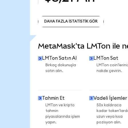
DAHA FAZLA İSTATİSTİK GÖR
DAHA FAZLA İSTATİSTİK GÖR
MetaMask'ta LMTon ile nel
LMTon Satın Al
LMTon Sat
Birkaç dokunuşla
LMTon coin'lerini
satın alın.
nakde çevirin.
Tahmin Et
Vadeli İşlemler
LMTon ve kripto
50x kaldıraca
tahmin
kadar token'lard
piyasalarında işlem
uzun veya kısa
yapın.
pozisyon alın.