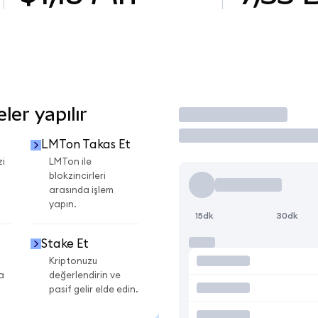
er yapılır
İşlem Yap
LMTon Takas Et
zi
LMTon ile
blokzincirleri
arasında işlem
yapın.
15dk
30dk
Stake Et
Kriptonuzu
a
değerlendirin ve
pasif gelir elde edin.