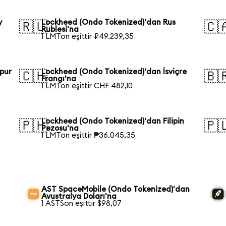
y
Lockheed (Ondo Tokenized)'dan Rus
🇷🇺
🇨
Rublesi'na
1 LMTon eşittir ₽49.239,35
pur
Lockheed (Ondo Tokenized)'dan İsviçre
🇨🇭
🇧
Frangı'na
1 LMTon eşittir CHF 482,10
Lockheed (Ondo Tokenized)'dan Filipin
🇵🇭
🇵
Pezosu'na
1 LMTon eşittir ₱36.045,35
AST SpaceMobile (Ondo Tokenized)'dan
Avustralya Doları'na
1 ASTSon eşittir $98,07