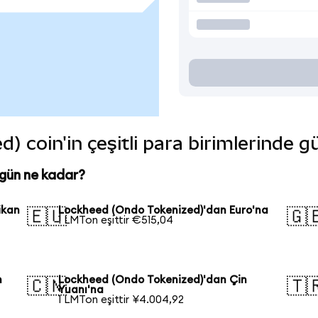
 coin'in çeşitli para birimlerinde g
gün ne kadar?
ikan
Lockheed (Ondo Tokenized)'dan Euro'na
🇪🇺
🇬
1 LMTon eşittir €515,04
n
Lockheed (Ondo Tokenized)'dan Çin
🇨🇳
🇹
Yuanı'na
1 LMTon eşittir ¥4.004,92