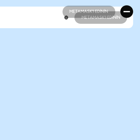
METAMASK'I EDİNİN
METAMASK'I EDİNİN
METAMASK'I EDİNİN
METAMASK'I EDİNİN