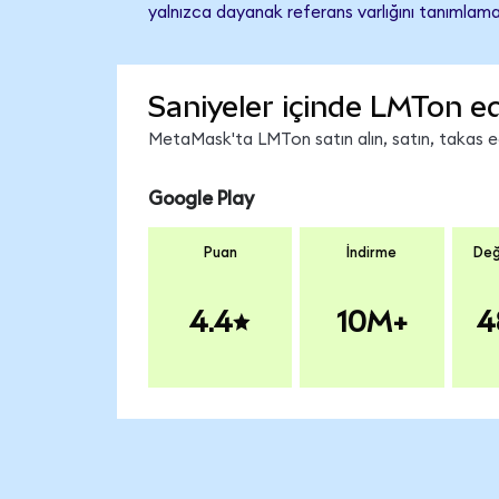
yalnızca dayanak referans varlığını tanımlama
Saniyeler içinde LMTon ed
MetaMask'ta LMTon satın alın, satın, takas edi
Google Play
Puan
İndirme
Değ
4.4
10M+
4