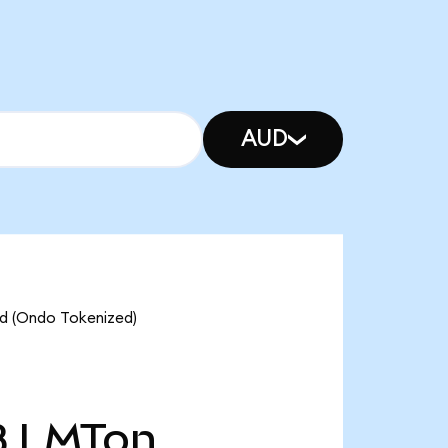
AUD
ed (Ondo Tokenized)
B
LMTon