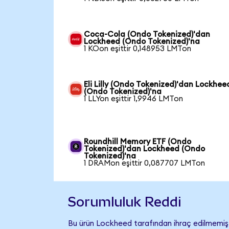
Coca-Cola (Ondo Tokenized)'dan
Lockheed (Ondo Tokenized)'na
1 KOon eşittir 0,148953 LMTon
Eli Lilly (Ondo Tokenized)'dan Lockhee
(Ondo Tokenized)'na
1 LLYon eşittir 1,9946 LMTon
Roundhill Memory ETF (Ondo
Tokenized)'dan Lockheed (Ondo
Tokenized)'na
1 DRAMon eşittir 0,087707 LMTon
Sorumluluk Reddi
Bu ürün Lockheed tarafından ihraç edilmemiş, 