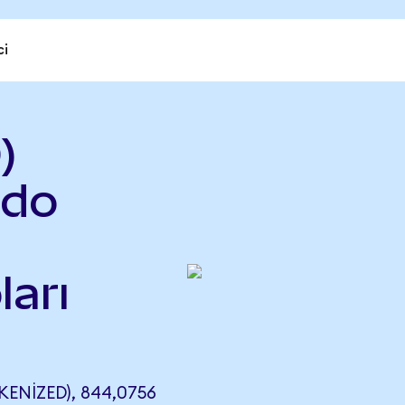
ci
)
ndo
ları
ENIZED), 844,0756