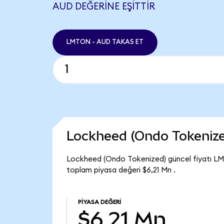
AUD DEĞERINE EŞITTIR
LMTON - AUD TAKAS ET
Lockheed (Ondo Tokeniz
Lockheed (Ondo Tokenized) güncel fiyatı LM
toplam piyasa değeri $6,21 Mn .
PIYASA DEĞERI
$6,21 Mn