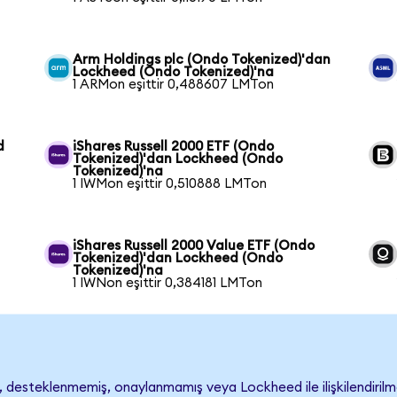
Arm Holdings plc (Ondo Tokenized)'dan
Lockheed (Ondo Tokenized)'na
1 ARMon eşittir 0,488607 LMTon
d
iShares Russell 2000 ETF (Ondo
Tokenized)'dan Lockheed (Ondo
Tokenized)'na
1 IWMon eşittir 0,510888 LMTon
iShares Russell 2000 Value ETF (Ondo
Tokenized)'dan Lockheed (Ondo
Tokenized)'na
1 IWNon eşittir 0,384181 LMTon
desteklenmemiş, onaylanmamış veya Lockheed ile ilişkilendirilmemi