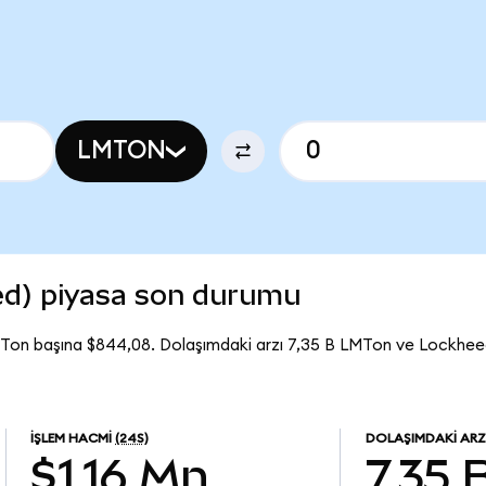
LMTON
ed) piyasa son durumu
Ton başına $844,08. Dolaşımdaki arzı 7,35 B LMTon ve Lockhe
İŞLEM HACMI
(24S)
DOLAŞIMDAKI ARZ
$1,16 Mn
7,35 