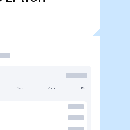
1sa
4sa
1G