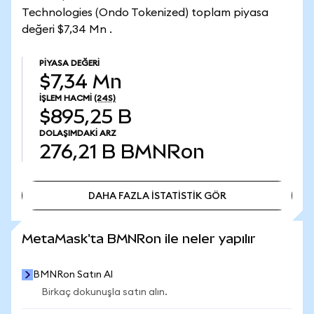
Technologies (Ondo Tokenized) toplam piyasa
değeri $7,34 Mn .
PIYASA DEĞERI
$7,34 Mn
İŞLEM HACMI
(24S)
$895,25 B
DOLAŞIMDAKI ARZ
276,21 B
BMNRon
DAHA FAZLA İSTATİSTİK GÖR
DAHA FAZLA İSTATİSTİK GÖR
MetaMask'ta BMNRon ile neler yapılır
BMNRon Satın Al
Birkaç dokunuşla satın alın.