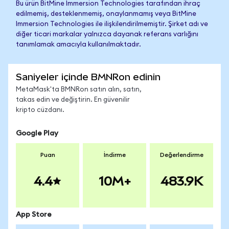
Bu ürün BitMine Immersion Technologies tarafından ihraç
edilmemiş, desteklenmemiş, onaylanmamış veya BitMine
Immersion Technologies ile ilişkilendirilmemiştir. Şirket adı ve
diğer ticari markalar yalnızca dayanak referans varlığını
tanımlamak amacıyla kullanılmaktadır.
Saniyeler içinde BMNRon edinin
MetaMask'ta BMNRon satın alın, satın,
takas edin ve değiştirin. En güvenilir
kripto cüzdanı.
Google Play
Puan
İndirme
Değerlendirme
4.4
10M+
483.9K
App Store