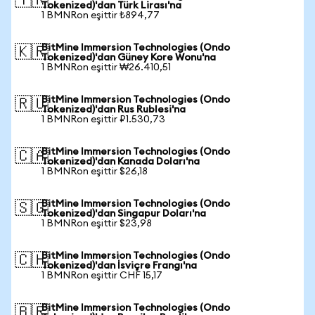
🇹🇷
Tokenized)'dan Türk Lirası'na
1 BMNRon eşittir ₺894,77
BitMine Immersion Technologies (Ondo
🇰🇷
Tokenized)'dan Güney Kore Wonu'na
1 BMNRon eşittir ₩26.410,51
BitMine Immersion Technologies (Ondo
🇷🇺
Tokenized)'dan Rus Rublesi'na
1 BMNRon eşittir ₽1.530,73
BitMine Immersion Technologies (Ondo
🇨🇦
Tokenized)'dan Kanada Doları'na
1 BMNRon eşittir $26,18
BitMine Immersion Technologies (Ondo
🇸🇬
Tokenized)'dan Singapur Doları'na
1 BMNRon eşittir $23,98
BitMine Immersion Technologies (Ondo
🇨🇭
Tokenized)'dan İsviçre Frangı'na
1 BMNRon eşittir CHF 15,17
BitMine Immersion Technologies (Ondo
🇧🇷