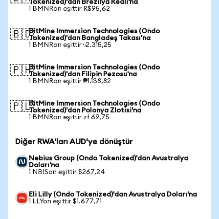
Tokenized)'dan Brezilya Reali'na
1 BMNRon eşittir R$95,62
BitMine Immersion Technologies (Ondo
🇧🇩
Tokenized)'dan Bangladeş Takası'na
1 BMNRon eşittir ৳2.315,25
BitMine Immersion Technologies (Ondo
🇵🇭
Tokenized)'dan Filipin Pezosu'na
1 BMNRon eşittir ₱1.138,82
BitMine Immersion Technologies (Ondo
🇵🇱
Tokenized)'dan Polonya Zlotisi'na
1 BMNRon eşittir zł 69,75
Diğer RWA'ları AUD'ye dönüştür
Nebius Group (Ondo Tokenized)'dan Avustralya
Doları'na
1 NBISon eşittir $267,24
Eli Lilly (Ondo Tokenized)'dan Avustralya Doları'na
1 LLYon eşittir $1.677,71