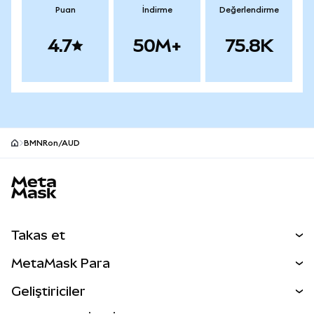
Puan
İndirme
Değerlendirme
4.7
50M+
75.8K
BMNRon/AUD
MetaMask site alt bilgisi
Takas et
Takas İşlemleri
MetaMask Para
Tahmin Et
YENİ
Kripto Al
Geliştiriciler
Perps
YENİ
MetaMask Kart
Dökümantasyon