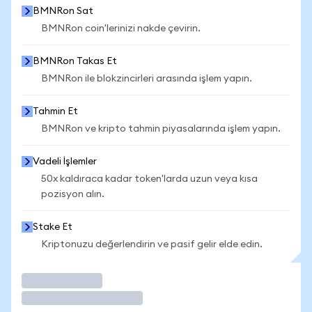
BMNRon Sat
BMNRon coin'lerinizi nakde çevirin.
BMNRon Takas Et
BMNRon ile blokzincirleri arasında işlem yapın.
Tahmin Et
BMNRon ve kripto tahmin piyasalarında işlem yapın.
Vadeli İşlemler
50x kaldıraca kadar token'larda uzun veya kısa
pozisyon alın.
Stake Et
Kriptonuzu değerlendirin ve pasif gelir elde edin.
İşlem Yap