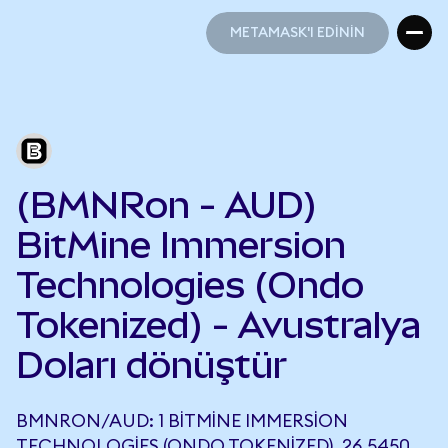
METAMASK'I EDİNİN
METAMASK'I EDİNİN
(BMNRon - AUD)
BitMine Immersion
Technologies (Ondo
Tokenized) - Avustralya
Doları dönüştür
BMNRON/AUD: 1 BITMINE IMMERSION
TECHNOLOGIES (ONDO TOKENIZED), 26,5450