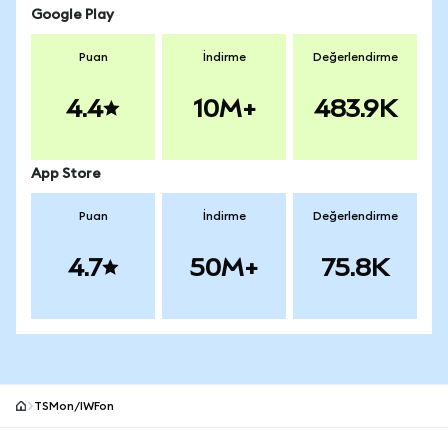
Google Play
Puan
İndirme
Değerlendirme
4.4
10M+
483.9K
App Store
Puan
İndirme
Değerlendirme
4.7
50M+
75.8K
TSMon/IWFon
MetaMask site alt bilgisi