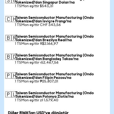
🇸🇬
Tokenized)'dan Singapur Doları'na
1 TSMon eşittir $543,31
Taiwan Semiconductor Manufacturing (Ondo
🇨🇭
Tokenized)'dan İsviçre Frangı'na
1 TSMon eşittir CHF 343,56
Taiwan Semiconductor Manufacturing (Ondo
🇧🇷
Tokenized)'dan Brezilya Reali'na
1 TSMon eşittir R$2.166,97
Taiwan Semiconductor Manufacturing (Ondo
🇧🇩
Tokenized)'dan Bangladeş Takası'na
1 TSMon eşittir ৳52.467,56
Taiwan Semiconductor Manufacturing (Ondo
🇵🇭
Tokenized)'dan Filipin Pezosu'na
1 TSMon eşittir ₱25.807,01
Taiwan Semiconductor Manufacturing (Ondo
🇵🇱
Tokenized)'dan Polonya Zlotisi'na
1 TSMon eşittir zł 1.579,40
Diğer RWA'ları USD'ye dönüştür