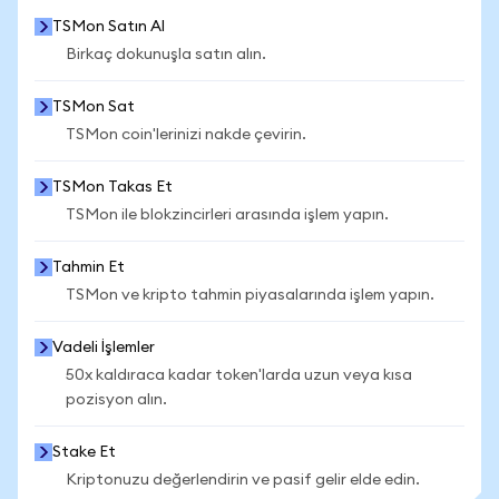
TSMon Satın Al
Birkaç dokunuşla satın alın.
TSMon Sat
TSMon coin'lerinizi nakde çevirin.
TSMon Takas Et
TSMon ile blokzincirleri arasında işlem yapın.
Tahmin Et
TSMon ve kripto tahmin piyasalarında işlem yapın.
Vadeli İşlemler
50x kaldıraca kadar token'larda uzun veya kısa
pozisyon alın.
Stake Et
Kriptonuzu değerlendirin ve pasif gelir elde edin.