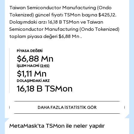
Taiwan Semiconductor Manufacturing (Ondo
Tokenized) güncel fiyatı TSMon başına $425,12.
Dolaşımdaki arzı 16,18 B TSMon ve Taiwan
Semiconductor Manufacturing (Ondo Tokenized)
toplam piyasa değeri $6,88 Mn .
PIYASA DEĞERI
$6,88 Mn
İŞLEM HACMI
(24S)
$1,11 Mn
DOLAŞIMDAKI ARZ
16,18 B
TSMon
DAHA FAZLA İSTATİSTİK GÖR
DAHA FAZLA İSTATİSTİK GÖR
MetaMask'ta TSMon ile neler yapılır