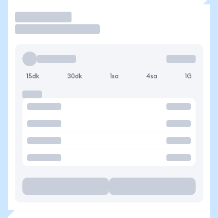
İşlem Yap
15dk
30dk
1sa
4sa
1G