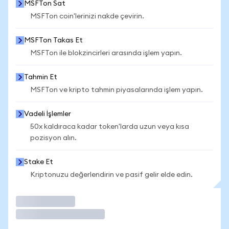
MSFTon Sat
MSFTon coin'lerinizi nakde çevirin.
MSFTon Takas Et
MSFTon ile blokzincirleri arasında işlem yapın.
Tahmin Et
MSFTon ve kripto tahmin piyasalarında işlem yapın.
Vadeli İşlemler
50x kaldıraca kadar token'larda uzun veya kısa
pozisyon alın.
Stake Et
Kriptonuzu değerlendirin ve pasif gelir elde edin.
İşlem Yap