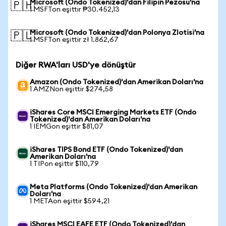
Microsoft (Ondo Tokenized)'dan Filipin Pezosu'na
🇵🇭
1 MSFTon eşittir ₱30.452,13
Microsoft (Ondo Tokenized)'dan Polonya Zlotisi'na
🇵🇱
1 MSFTon eşittir zł 1.862,67
Diğer RWA'ları USD'ye dönüştür
Amazon (Ondo Tokenized)'dan Amerikan Doları'na
1 AMZNon eşittir $274,58
iShares Core MSCI Emerging Markets ETF (Ondo
Tokenized)'dan Amerikan Doları'na
1 IEMGon eşittir $81,07
iShares TIPS Bond ETF (Ondo Tokenized)'dan
Amerikan Doları'na
1 TIPon eşittir $110,79
Meta Platforms (Ondo Tokenized)'dan Amerikan
Doları'na
1 METAon eşittir $594,21
iShares MSCI EAFE ETF (Ondo Tokenized)'dan