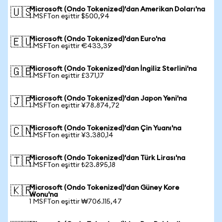
Microsoft (Ondo Tokenized)'dan Amerikan Doları'na
🇺🇸
1 MSFTon eşittir $500,94
Microsoft (Ondo Tokenized)'dan Euro'na
🇪🇺
1 MSFTon eşittir €433,39
Microsoft (Ondo Tokenized)'dan İngiliz Sterlini'na
🇬🇧
1 MSFTon eşittir £371,17
Microsoft (Ondo Tokenized)'dan Japon Yeni'na
🇯🇵
1 MSFTon eşittir ¥78.874,72
Microsoft (Ondo Tokenized)'dan Çin Yuanı'na
🇨🇳
1 MSFTon eşittir ¥3.380,14
Microsoft (Ondo Tokenized)'dan Türk Lirası'na
🇹🇷
1 MSFTon eşittir ₺23.895,18
Microsoft (Ondo Tokenized)'dan Güney Kore
🇰🇷
Wonu'na
1 MSFTon eşittir ₩706.115,47