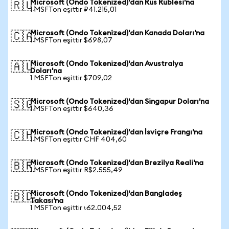
Microsoft (Ondo Tokenized)'dan Rus Rublesi'na
🇷🇺
1 MSFTon eşittir ₽41.215,01
Microsoft (Ondo Tokenized)'dan Kanada Doları'na
🇨🇦
1 MSFTon eşittir $698,07
Microsoft (Ondo Tokenized)'dan Avustralya
🇦🇺
Doları'na
1 MSFTon eşittir $709,02
Microsoft (Ondo Tokenized)'dan Singapur Doları'na
🇸🇬
1 MSFTon eşittir $640,36
Microsoft (Ondo Tokenized)'dan İsviçre Frangı'na
🇨🇭
1 MSFTon eşittir CHF 404,60
Microsoft (Ondo Tokenized)'dan Brezilya Reali'na
🇧🇷
1 MSFTon eşittir R$2.555,49
Microsoft (Ondo Tokenized)'dan Bangladeş
🇧🇩
Takası'na
1 MSFTon eşittir ৳62.004,52