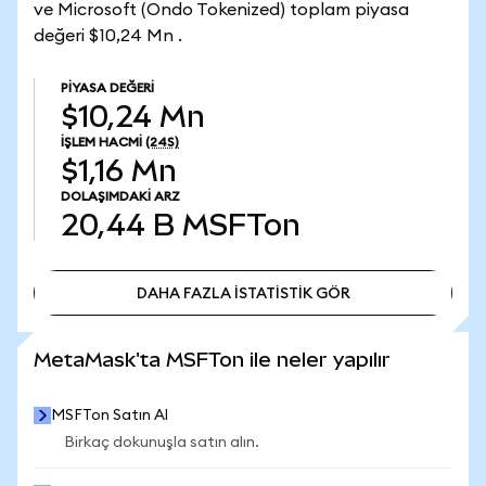
ve Microsoft (Ondo Tokenized) toplam piyasa
değeri $10,24 Mn .
PIYASA DEĞERI
$10,24 Mn
İŞLEM HACMI
(24S)
$1,16 Mn
DOLAŞIMDAKI ARZ
20,44 B
MSFTon
DAHA FAZLA İSTATİSTİK GÖR
DAHA FAZLA İSTATİSTİK GÖR
MetaMask'ta MSFTon ile neler yapılır
MSFTon Satın Al
Birkaç dokunuşla satın alın.