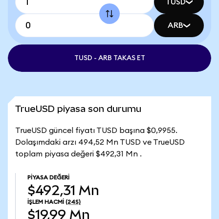
TUSD
ARB
TUSD - ARB TAKAS ET
TrueUSD piyasa son durumu
TrueUSD güncel fiyatı TUSD başına $0,9955.
Dolaşımdaki arzı 494,52 Mn TUSD ve TrueUSD
toplam piyasa değeri $492,31 Mn .
PIYASA DEĞERI
$492,31 Mn
İŞLEM HACMI
(24S)
$19,99 Mn