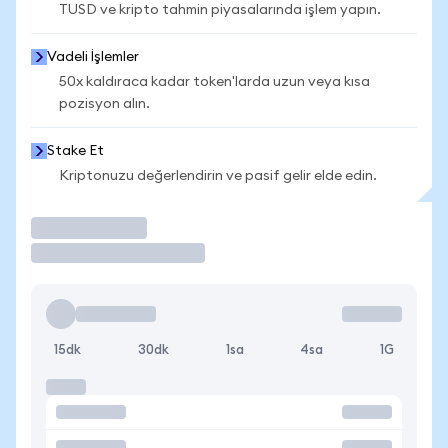
TUSD ve kripto tahmin piyasalarında işlem yapın.
Vadeli İşlemler
50x kaldıraca kadar token'larda uzun veya kısa
pozisyon alın.
Stake Et
Kriptonuzu değerlendirin ve pasif gelir elde edin.
İşlem Yap
15dk
30dk
1sa
4sa
1G