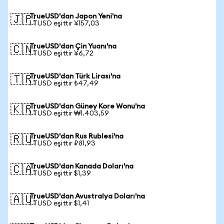
TrueUSD'dan Japon Yeni'na
🇯🇵
1 TUSD eşittir ¥157,03
TrueUSD'dan Çin Yuanı'na
🇨🇳
1 TUSD eşittir ¥6,72
TrueUSD'dan Türk Lirası'na
🇹🇷
1 TUSD eşittir ₺47,49
TrueUSD'dan Güney Kore Wonu'na
🇰🇷
1 TUSD eşittir ₩1.403,59
TrueUSD'dan Rus Rublesi'na
🇷🇺
1 TUSD eşittir ₽81,93
TrueUSD'dan Kanada Doları'na
🇨🇦
1 TUSD eşittir $1,39
TrueUSD'dan Avustralya Doları'na
🇦🇺
1 TUSD eşittir $1,41