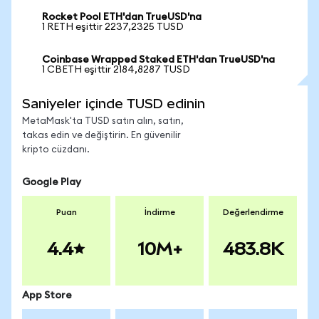
Rocket Pool ETH'dan TrueUSD'na
1 RETH eşittir 2237,2325 TUSD
Coinbase Wrapped Staked ETH'dan TrueUSD'na
1 CBETH eşittir 2184,8287 TUSD
Saniyeler içinde TUSD edinin
MetaMask'ta TUSD satın alın, satın,
takas edin ve değiştirin. En güvenilir
kripto cüzdanı.
Google Play
Puan
İndirme
Değerlendirme
4.4
10M+
483.8K
App Store