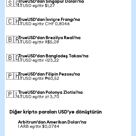
TrueUSD'dan Singapur Doları'na
🇸🇬
1 TUSD eşittir $1,27
TrueUSD'dan İsviçre Frangı'na
🇨🇭
1 TUSD eşittir CHF 0,8046
TrueUSD'dan Brezilya Reali'na
🇧🇷
1 TUSD eşittir R$5,09
TrueUSD'dan Bangladeş Takası'na
🇧🇩
1 TUSD eşittir ৳123,22
TrueUSD'dan Filipin Pezosu'na
🇵🇭
1 TUSD eşittir ₱60,52
TrueUSD'dan Polonya Zlotisi'na
🇵🇱
1 TUSD eşittir zł 3,70
Diğer kripto paraları USD'ye dönüştürün
Arbitrum'dan Amerikan Doları'na
1 ARB eşittir $0,0784