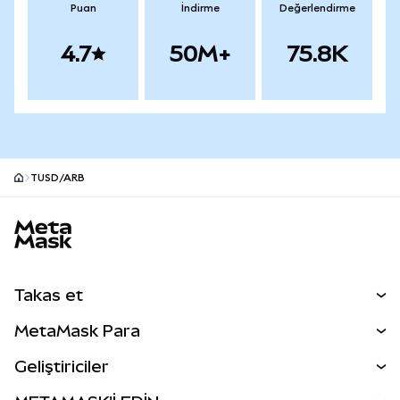
Puan
İndirme
Değerlendirme
4.7
50M+
75.8K
TUSD/ARB
MetaMask site alt bilgisi
Takas et
Takas İşlemleri
MetaMask Para
Tahmin Et
YENİ
Kripto Al
Geliştiriciler
Perps
YENİ
MetaMask Kart
Dökümantasyon