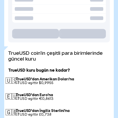
TrueUSD coin'in çeşitli para birimlerinde
güncel kuru
TrueUSD kuru bugün ne kadar?
TrueUSD'dan Amerikan Doları'na
🇺🇸
1 TUSD eşittir $0,9955
TrueUSD'dan Euro'na
🇪🇺
1 TUSD eşittir €0,8613
TrueUSD'dan İngiliz Sterlini'na
🇬🇧
1 TUSD eşittir £0,738