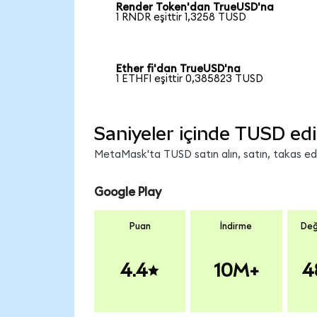
Render Token'dan TrueUSD'na
1 RNDR eşittir 1,3258 TUSD
Ether fi'dan TrueUSD'na
1 ETHFI eşittir 0,385823 TUSD
Saniyeler içinde TUSD edi
MetaMask'ta TUSD satın alın, satın, takas edin
Google Play
Puan
İndirme
Değ
4.4
10M+
4