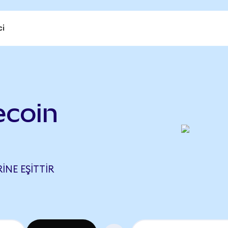
ci
ecoin
RINE EŞITTIR