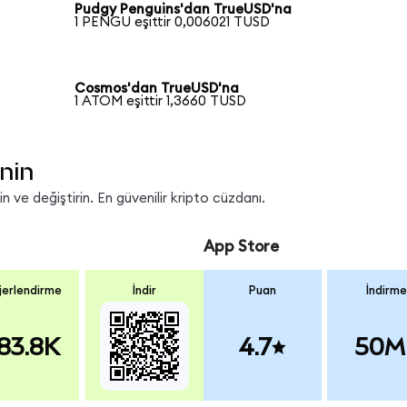
Pudgy Penguins'dan TrueUSD'na
1 PENGU eşittir 0,006021 TUSD
Cosmos'dan TrueUSD'na
1 ATOM eşittir 1,3660 TUSD
nin
 ve değiştirin. En güvenilir kripto cüzdanı.
App Store
erlendirme
İndir
Puan
İndirme
83.8K
4.7
50M