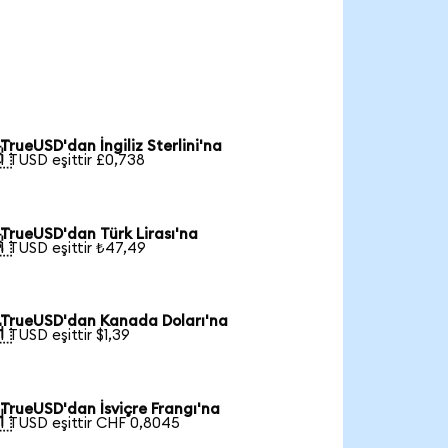
TrueUSD'dan İngiliz Sterlini'na

1 TUSD eşittir £0,738
TrueUSD'dan Türk Lirası'na

1 TUSD eşittir ₺47,49
TrueUSD'dan Kanada Doları'na

1 TUSD eşittir $1,39
TrueUSD'dan İsviçre Frangı'na

1 TUSD eşittir CHF 0,8045