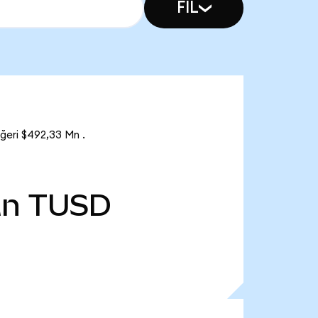
FIL
ğeri $492,33 Mn .
Mn
TUSD