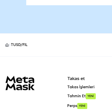
TUSD/FIL
MetaMask site alt bilgisi
Takas et
Takas İşlemleri
Tahmin Et
YENİ
Perps
YENİ