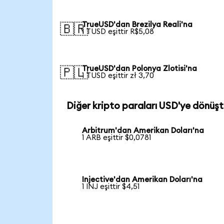
TrueUSD'dan Brezilya Reali'na
🇧🇷
1 TUSD eşittir R$5,08
TrueUSD'dan Polonya Zlotisi'na
🇵🇱
1 TUSD eşittir zł 3,70
Diğer kripto paraları USD'ye dönüşt
Arbitrum'dan Amerikan Doları'na
1 ARB eşittir $0,0781
Injective'dan Amerikan Doları'na
1 INJ eşittir $4,51