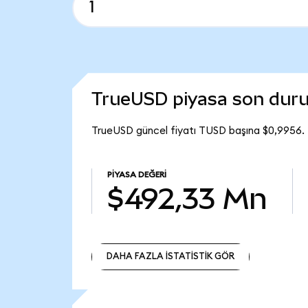
TrueUSD piyasa son dur
TrueUSD güncel fiyatı TUSD başına $0,9956.
PIYASA DEĞERI
$492,33 Mn
DAHA FAZLA İSTATİSTİK GÖR
DAHA FAZLA İSTATİSTİK GÖR