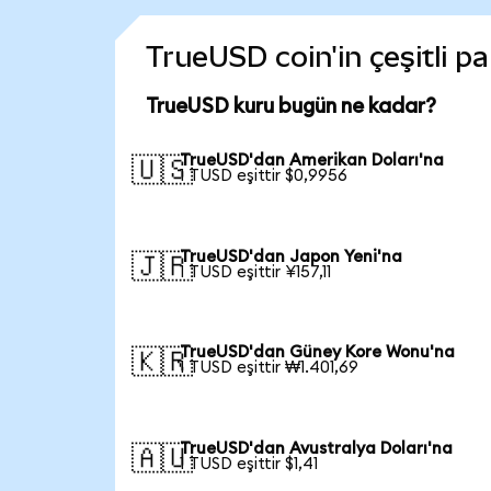
TrueUSD coin'in çeşitli p
TrueUSD kuru bugün ne kadar?
TrueUSD'dan Amerikan Doları'na
🇺🇸
1 TUSD eşittir $0,9956
TrueUSD'dan Japon Yeni'na
🇯🇵
1 TUSD eşittir ¥157,11
TrueUSD'dan Güney Kore Wonu'na
🇰🇷
1 TUSD eşittir ₩1.401,69
TrueUSD'dan Avustralya Doları'na
🇦🇺
1 TUSD eşittir $1,41