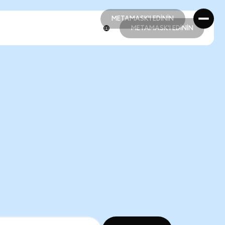
METAMASK'I EDİNİN
METAMASK'I EDİNİN
METAMASK'I EDİNİN
METAMASK'I EDİNİN