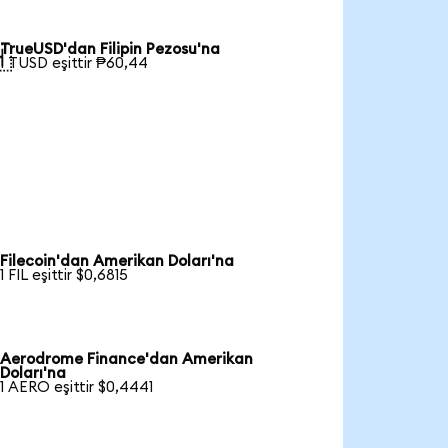
TrueUSD'dan Filipin Pezosu'na

1 TUSD eşittir ₱60,44
Filecoin'dan Amerikan Doları'na
1 FIL eşittir $0,6815
Aerodrome Finance'dan Amerikan
Doları'na
1 AERO eşittir $0,4441