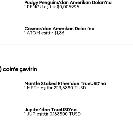
Pudgy Penguins'dan Amerikan Doları'na
1 PENGU eşittir $0,005995
Cosmos'dan Amerikan Doları'na
1 ATOM eşittir $1,36
 coin'e çevirin
Mantle Staked Ether'dan TrueUSD'na
1 METH eşittir 2113,5380 TUSD
Jupiter'dan TrueUSD'na
1 JUP eşittir 0,183500 TUSD