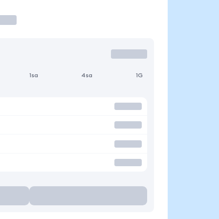
1sa
4sa
1G