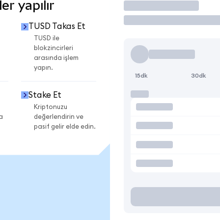
r yapılır
İşlem Yap
TUSD Takas Et
TUSD ile
blokzincirleri
arasında işlem
yapın.
15dk
30dk
Stake Et
Kriptonuzu
a
değerlendirin ve
pasif gelir elde edin.