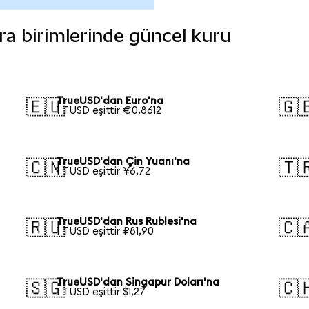
ara birimlerinde güncel kuru
TrueUSD'dan Euro'na
🇪🇺
🇬
1 TUSD eşittir €0,8612
TrueUSD'dan Çin Yuanı'na
🇨🇳
🇹
1 TUSD eşittir ¥6,72
TrueUSD'dan Rus Rublesi'na
🇷🇺
🇨
1 TUSD eşittir ₽81,90
TrueUSD'dan Singapur Doları'na
🇸🇬
🇨
1 TUSD eşittir $1,27