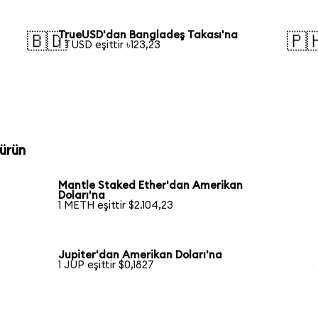
TrueUSD'dan Bangladeş Takası'na
🇧🇩
🇵
1 TUSD eşittir ৳123,23
ürün
Mantle Staked Ether'dan Amerikan
Doları'na
1 METH eşittir $2.104,23
Jupiter'dan Amerikan Doları'na
1 JUP eşittir $0,1827