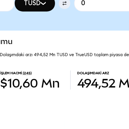
TUSD
umu
 Dolaşımdaki arzı 494,52 Mn TUSD ve TrueUSD toplam piyasa de
İŞLEM HACMI
(24S)
DOLAŞIMDAKI ARZ
$10,60 Mn
494,52 