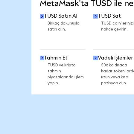
MetaMask'ta TUSD ile nele
TUSD Satın Al
TUSD Sat
Birkaç dokunuşla
TUSD coin'lerinizi
satın alın.
nakde çevirin.
Tahmin Et
Vadeli İşlemler
TUSD ve kripto
50x kaldıraca
tahmin
kadar token'lard
piyasalarında işlem
uzun veya kısa
yapın.
pozisyon alın.