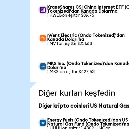
KraneShares CSI China Internet ETF (
Tokenized)'dan Kanada Doları'na
1 KWEBon eşittir $39,76
nVent Electric (Ondo Tokenized)'dan
Kanada Doları'na
1 NVTon eşittir $231,68
MKS Inc. (Ondo Tokenized)'dan Kanad
Doları'na
1 MKSIon eşittir $427,53
Diğer kurları keşfedin
Diğer kripto coinleri US Natural Ga
Energy Fuels (Ondo Tokenized)'dan US
Natural Gas Fund (Ondo Tokenized)'n
1 UUUUon eşittir 1,4309 UNGon