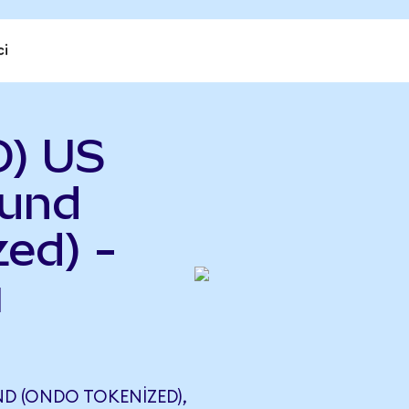
ci
D) US
Fund
ed) -
ı
D (ONDO TOKENIZED),