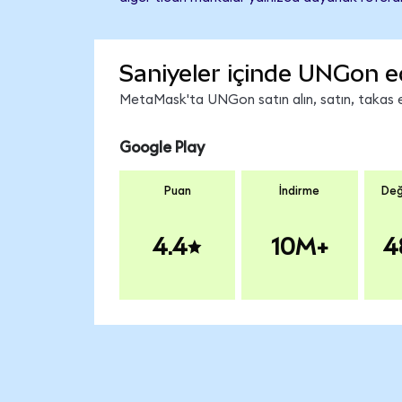
Saniyeler içinde UNGon e
MetaMask'ta UNGon satın alın, satın, takas edi
Google Play
Puan
İndirme
Değ
4.4
10M+
4