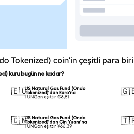
 Tokenized) coin'in çeşitli para bir
ed) kuru bugün ne kadar?
US Natural Gas Fund (Ondo
🇪🇺
🇬
Tokenized)'dan Euro'na
1 UNGon eşittir €8,51
US Natural Gas Fund (Ondo
🇨🇳
🇹
Tokenized)'dan Çin Yuanı'na
1 UNGon eşittir ¥66,39