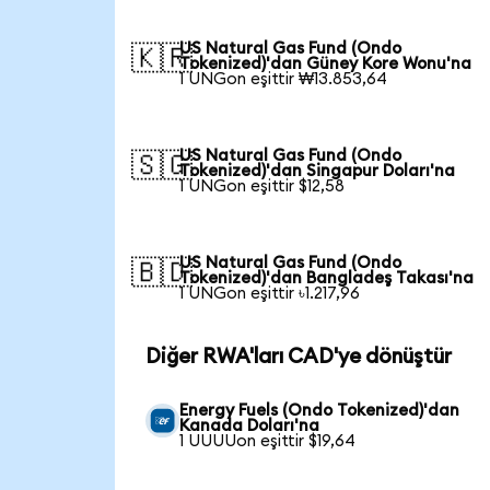
US Natural Gas Fund (Ondo
🇰🇷
Tokenized)'dan Güney Kore Wonu'na
1 UNGon eşittir ₩13.853,64
US Natural Gas Fund (Ondo
🇸🇬
Tokenized)'dan Singapur Doları'na
1 UNGon eşittir $12,58
US Natural Gas Fund (Ondo
🇧🇩
Tokenized)'dan Bangladeş Takası'na
1 UNGon eşittir ৳1.217,96
Diğer RWA'ları CAD'ye dönüştür
Energy Fuels (Ondo Tokenized)'dan
Kanada Doları'na
1 UUUUon eşittir $19,64