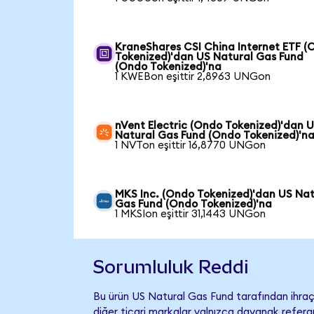
KraneShares CSI China Internet ETF (
Tokenized)'dan US Natural Gas Fund
(Ondo Tokenized)'na
1 KWEBon eşittir 2,8963 UNGon
nVent Electric (Ondo Tokenized)'dan 
Natural Gas Fund (Ondo Tokenized)'n
1 NVTon eşittir 16,8770 UNGon
MKS Inc. (Ondo Tokenized)'dan US Nat
Gas Fund (Ondo Tokenized)'na
1 MKSIon eşittir 31,1443 UNGon
Sorumluluk Reddi
Bu ürün US Natural Gas Fund tarafından ihraç 
diğer ticari markalar yalnızca dayanak referan