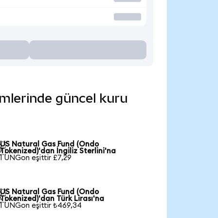
imlerinde güncel kuru
US Natural Gas Fund (Ondo

Tokenized)'dan İngiliz Sterlini'na
1 UNGon eşittir £7,29
US Natural Gas Fund (Ondo

Tokenized)'dan Türk Lirası'na
1 UNGon eşittir ₺469,34