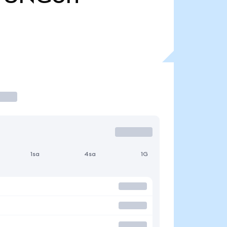
1sa
4sa
1G