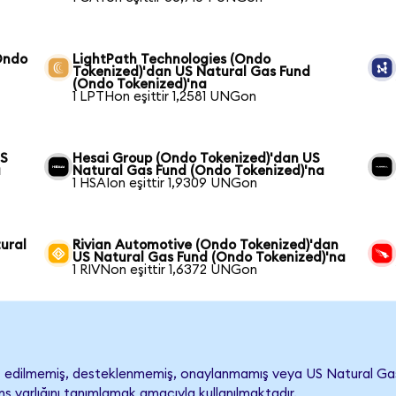
Ondo
LightPath Technologies (Ondo
Tokenized)'dan US Natural Gas Fund
(Ondo Tokenized)'na
1 LPTHon eşittir 1,2581 UNGon
US
Hesai Group (Ondo Tokenized)'dan US
a
Natural Gas Fund (Ondo Tokenized)'na
1 HSAIon eşittir 1,9309 UNGon
ural
Rivian Automotive (Ondo Tokenized)'dan
US Natural Gas Fund (Ondo Tokenized)'na
1 RIVNon eşittir 1,6372 UNGon
edilmemiş, desteklenmemiş, onaylanmamış veya US Natural Gas Fund
s varlığını tanımlamak amacıyla kullanılmaktadır.