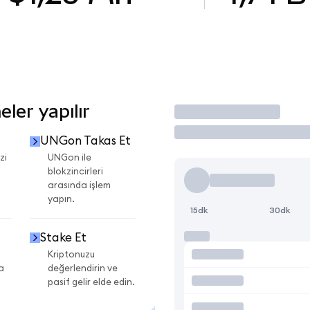
ler yapılır
İşlem Yap
UNGon Takas Et
zi
UNGon ile
blokzincirleri
arasında işlem
yapın.
15dk
30dk
Stake Et
Kriptonuzu
a
değerlendirin ve
pasif gelir elde edin.