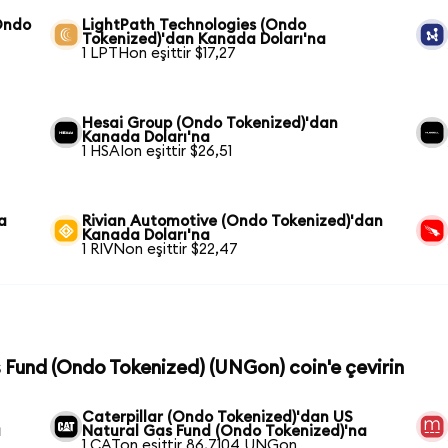
Ondo
LightPath Technologies (Ondo
Tokenized)'dan Kanada Doları'na
1 LPTHon eşittir $17,27
Hesai Group (Ondo Tokenized)'dan
Kanada Doları'na
1 HSAIon eşittir $26,51
a
Rivian Automotive (Ondo Tokenized)'dan
Kanada Doları'na
1 RIVNon eşittir $22,47
s Fund (Ondo Tokenized) (UNGon) coin'e çevirin
Caterpillar (Ondo Tokenized)'dan US
a
Natural Gas Fund (Ondo Tokenized)'na
1 CATon eşittir 86,7104 UNGon