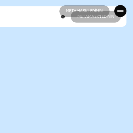
METAMASK'I EDİNİN
METAMASK'I EDİNİN
METAMASK'I EDİNİN
METAMASK'I EDİNİN