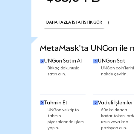
DAHA FAZLA İSTATİSTİK GÖR
DAHA FAZLA İSTATİSTİK GÖR
MetaMask'ta UNGon ile ne
UNGon Satın Al
UNGon Sat
Birkaç dokunuşla
UNGon coin'lerini
satın alın.
nakde çevirin.
Tahmin Et
Vadeli İşlemler
UNGon ve kripto
50x kaldıraca
tahmin
kadar token'lard
piyasalarında işlem
uzun veya kısa
yapın.
pozisyon alın.