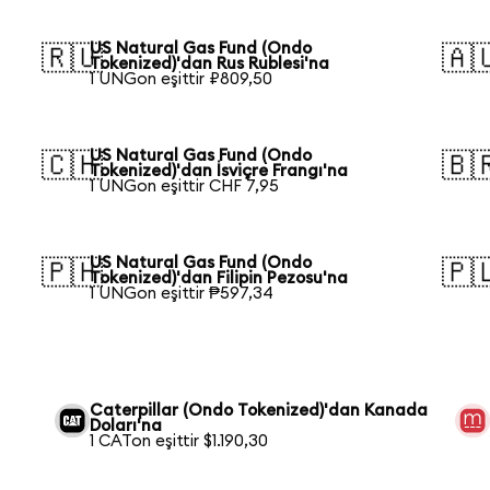
US Natural Gas Fund (Ondo
🇷🇺
🇦
Tokenized)'dan Rus Rublesi'na
1 UNGon eşittir ₽809,50
US Natural Gas Fund (Ondo
🇨🇭
🇧
Tokenized)'dan İsviçre Frangı'na
1 UNGon eşittir CHF 7,95
US Natural Gas Fund (Ondo
🇵🇭
🇵
Tokenized)'dan Filipin Pezosu'na
1 UNGon eşittir ₱597,34
Caterpillar (Ondo Tokenized)'dan Kanada
Doları'na
1 CATon eşittir $1.190,30