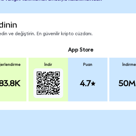
dinin
n ve değiştirin. En güvenilir kripto cüzdanı.
App Store
erlendirme
İndir
Puan
İndirme
83.8K
4.7
50M