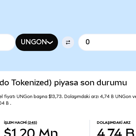
UNGON
do Tokenized) piyasa son durumu
l fiyatı UNGon başına $13,73. Dolaşımdaki arzı 4,74 B UNGon v
4 B .
İŞLEM HACMI
(24S)
DOLAŞIMDAKI ARZ
$1,20 Mn
4,74 B