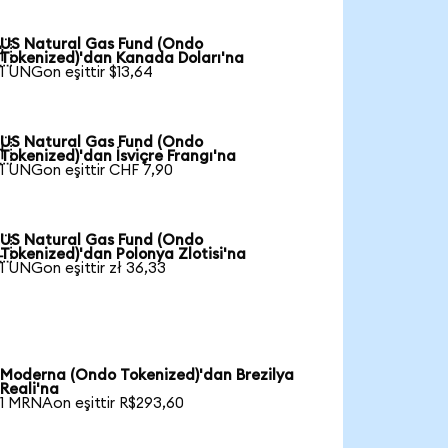
US Natural Gas Fund (Ondo

Tokenized)'dan Kanada Doları'na
1 UNGon eşittir $13,64
US Natural Gas Fund (Ondo

Tokenized)'dan İsviçre Frangı'na
1 UNGon eşittir CHF 7,90
US Natural Gas Fund (Ondo

Tokenized)'dan Polonya Zlotisi'na
1 UNGon eşittir zł 36,33
Moderna (Ondo Tokenized)'dan Brezilya
Reali'na
1 MRNAon eşittir R$293,60