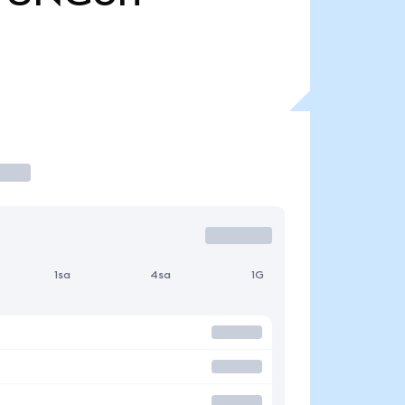
1sa
4sa
1G