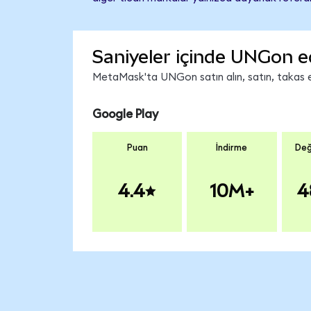
Saniyeler içinde UNGon e
MetaMask'ta UNGon satın alın, satın, takas edi
Google Play
Puan
İndirme
Değ
4.4
10M+
4