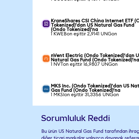
KraneShares CSI China Internet ETF (
Tokenized)'dan US Natural Gas Fund
(Ondo Tokenized)'na
1 KWEBon eşittir 2,9141 UNGon
nVent Electric (Ondo Tokenized)'dan 
Natural Gas Fund (Ondo Tokenized)'n
1 NVTon eşittir 16,9807 UNGon
MKS Inc. (Ondo Tokenized)'dan US Nat
Gas Fund (Ondo Tokenized)'na
1 MKSIon eşittir 31,3356 UNGon
Sorumluluk Reddi
Bu ürün US Natural Gas Fund tarafından ihraç 
diğer ticari markalar yalnızca dayanak referan