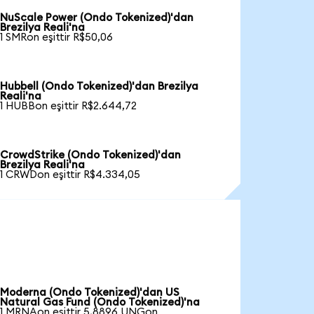
NuScale Power (Ondo Tokenized)'dan
Brezilya Reali'na
1 SMRon eşittir R$50,06
Hubbell (Ondo Tokenized)'dan Brezilya
Reali'na
1 HUBBon eşittir R$2.644,72
CrowdStrike (Ondo Tokenized)'dan
Brezilya Reali'na
1 CRWDon eşittir R$4.334,05
Moderna (Ondo Tokenized)'dan US
Natural Gas Fund (Ondo Tokenized)'na
1 MRNAon eşittir 5,8896 UNGon