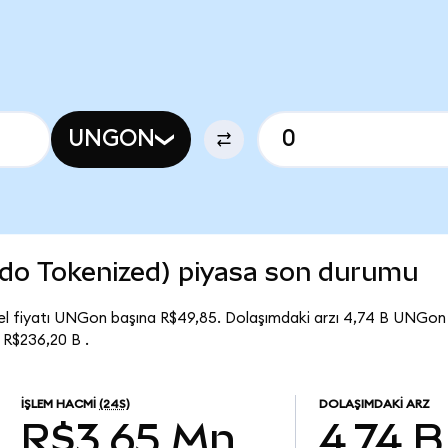
UNGON
do Tokenized) piyasa son durumu
l fiyatı UNGon başına R$49,85. Dolaşımdaki arzı 4,74 B UNGon
 R$236,20 B .
İŞLEM HACMI
(24S)
DOLAŞIMDAKI ARZ
R$3,65 Mn
4,74 B