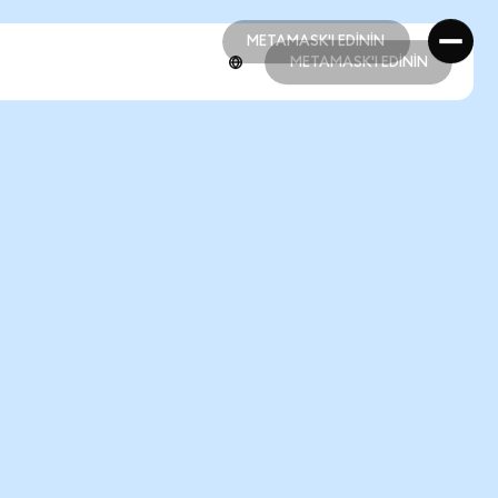
METAMASK'I EDİNİN
METAMASK'I EDİNİN
METAMASK'I EDİNİN
METAMASK'I EDİNİN