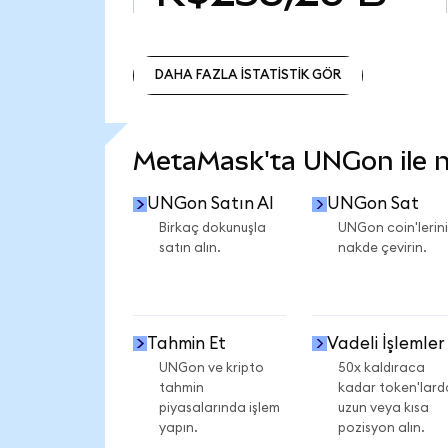
DAHA FAZLA İSTATİSTİK GÖR
DAHA FAZLA İSTATİSTİK GÖR
MetaMask'ta UNGon ile ne
UNGon Satın Al
UNGon Sat
Birkaç dokunuşla
UNGon coin'lerini
satın alın.
nakde çevirin.
Tahmin Et
Vadeli İşlemler
UNGon ve kripto
50x kaldıraca
tahmin
kadar token'lard
piyasalarında işlem
uzun veya kısa
yapın.
pozisyon alın.