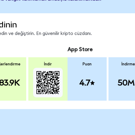
dinin
n ve değiştirin. En güvenilir kripto cüzdanı.
App Store
erlendirme
İndir
Puan
İndirme
83.9K
4.7
50M