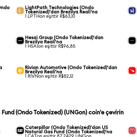
Ondo
LightPath Technologies (Ondo
Tokenized)'dan Brezilya Reali'na
1 LPTHon eşittir R$63,10
Hesai Group (Ondo Tokenized)'dan
Brezilya Reali'na
1 HSAIon eşittir R$96,85
a
Rivian Automotive (Ondo Tokenized)'dan
Brezilya Reali'na
1 RIVNon eşittir R$82,12
s Fund (Ondo Tokenized) (UNGon) coin'e çevirin
Caterpillar (Ondo Tokenized)'dan US
a
Natural Gas Fund (Ondo Tokenized)'na
1 CATon eşittir 87,2429 UNGon