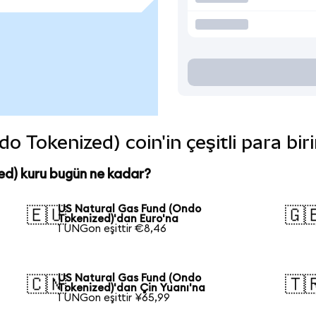
 Tokenized) coin'in çeşitli para bir
ed) kuru bugün ne kadar?
US Natural Gas Fund (Ondo
🇪🇺
🇬
Tokenized)'dan Euro'na
1 UNGon eşittir €8,46
US Natural Gas Fund (Ondo
🇨🇳
🇹
Tokenized)'dan Çin Yuanı'na
1 UNGon eşittir ¥65,99