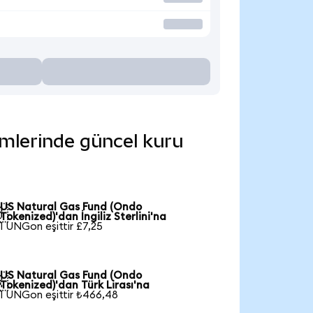
imlerinde güncel kuru
US Natural Gas Fund (Ondo

Tokenized)'dan İngiliz Sterlini'na
1 UNGon eşittir £7,25
US Natural Gas Fund (Ondo

Tokenized)'dan Türk Lirası'na
1 UNGon eşittir ₺466,48