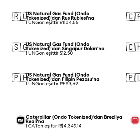
US Natural Gas Fund (Ondo
🇷🇺
🇨
Tokenized)'dan Rus Rublesi'na
1 UNGon eşittir ₽804,55
US Natural Gas Fund (Ondo
🇸🇬
🇨
Tokenized)'dan Singapur Doları'na
1 UNGon eşittir $12,50
US Natural Gas Fund (Ondo
🇵🇭
🇵
Tokenized)'dan Filipin Pezosu'na
1 UNGon eşittir ₱593,69
Caterpillar (Ondo Tokenized)'dan Brezilya
Reali'na
1 CATon eşittir R$4.349,14