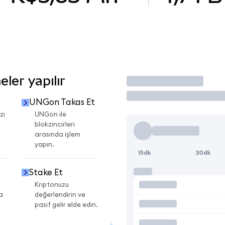
ler yapılır
İşlem Yap
UNGon Takas Et
zi
UNGon ile
blokzincirleri
arasında işlem
yapın.
15dk
30dk
Stake Et
Kriptonuzu
a
değerlendirin ve
pasif gelir elde edin.