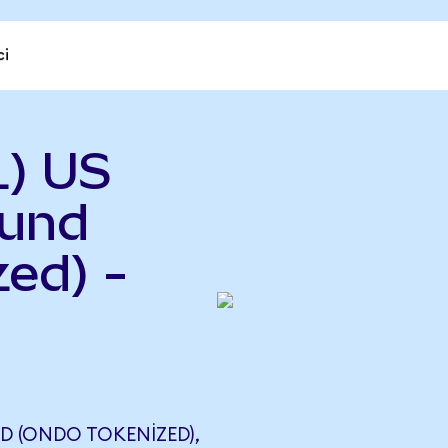
ci
) US
Fund
ed) -
D (ONDO TOKENIZED),