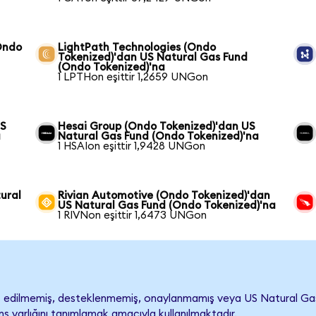
Ondo
LightPath Technologies (Ondo
Tokenized)'dan US Natural Gas Fund
(Ondo Tokenized)'na
1 LPTHon eşittir 1,2659 UNGon
US
Hesai Group (Ondo Tokenized)'dan US
a
Natural Gas Fund (Ondo Tokenized)'na
1 HSAIon eşittir 1,9428 UNGon
ural
Rivian Automotive (Ondo Tokenized)'dan
US Natural Gas Fund (Ondo Tokenized)'na
1 RIVNon eşittir 1,6473 UNGon
edilmemiş, desteklenmemiş, onaylanmamış veya US Natural Gas Fund
s varlığını tanımlamak amacıyla kullanılmaktadır.