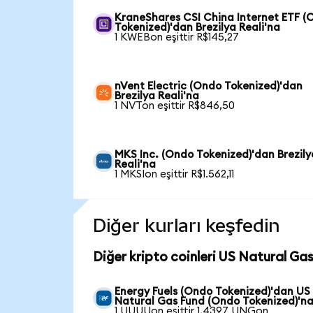
KraneShares CSI China Internet ETF (
Tokenized)'dan Brezilya Reali'na
1 KWEBon eşittir R$145,27
nVent Electric (Ondo Tokenized)'dan
Brezilya Reali'na
1 NVTon eşittir R$846,50
MKS Inc. (Ondo Tokenized)'dan Brezily
Reali'na
1 MKSIon eşittir R$1.562,11
Diğer kurları keşfedin
Diğer kripto coinleri US Natural Ga
Energy Fuels (Ondo Tokenized)'dan US
Natural Gas Fund (Ondo Tokenized)'n
1 UUUUon eşittir 1,4397 UNGon