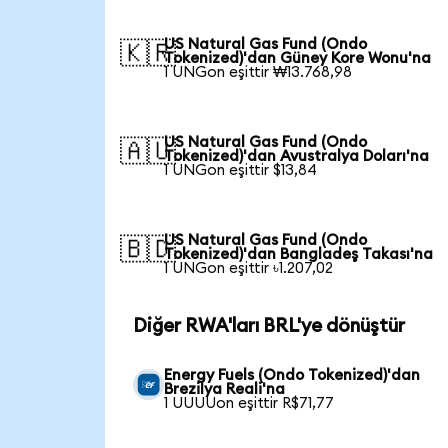
US Natural Gas Fund (Ondo
🇰🇷
Tokenized)'dan Güney Kore Wonu'na
1 UNGon eşittir ₩13.768,98
US Natural Gas Fund (Ondo
🇦🇺
Tokenized)'dan Avustralya Doları'na
1 UNGon eşittir $13,84
US Natural Gas Fund (Ondo
🇧🇩
Tokenized)'dan Bangladeş Takası'na
1 UNGon eşittir ৳1.207,02
Diğer RWA'ları BRL'ye dönüştür
Energy Fuels (Ondo Tokenized)'dan
Brezilya Reali'na
1 UUUUon eşittir R$71,77