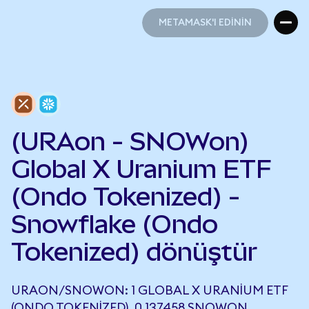
METAMASK'I EDİNİN
METAMASK'I EDİNİN
(URAon - SNOWon)
Global X Uranium ETF
(Ondo Tokenized) -
Snowflake (Ondo
Tokenized) dönüştür
URAON/SNOWON: 1 GLOBAL X URANIUM ETF
(ONDO TOKENIZED), 0,137458 SNOWON