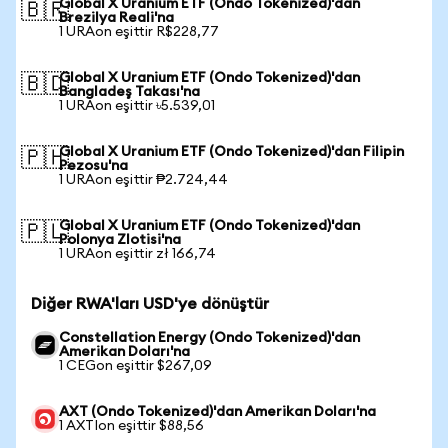
Global X Uranium ETF (Ondo Tokenized)'dan
🇧🇷
Brezilya Reali'na
1 URAon eşittir R$228,77
Global X Uranium ETF (Ondo Tokenized)'dan
🇧🇩
Bangladeş Takası'na
1 URAon eşittir ৳5.539,01
Global X Uranium ETF (Ondo Tokenized)'dan Filipin
🇵🇭
Pezosu'na
1 URAon eşittir ₱2.724,44
Global X Uranium ETF (Ondo Tokenized)'dan
🇵🇱
Polonya Zlotisi'na
1 URAon eşittir zł 166,74
Diğer RWA'ları USD'ye dönüştür
Constellation Energy (Ondo Tokenized)'dan
Amerikan Doları'na
1 CEGon eşittir $267,09
AXT (Ondo Tokenized)'dan Amerikan Doları'na
1 AXTIon eşittir $88,56