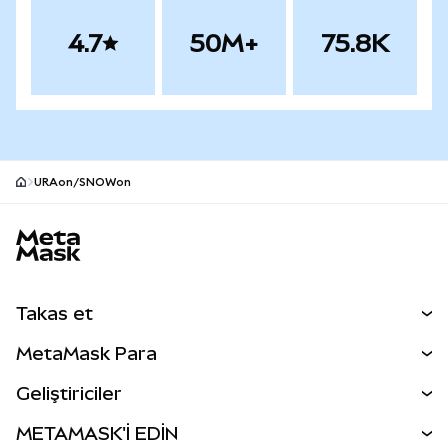
4.7
50M+
75.8K
URAon/SNOWon
MetaMask site alt bilgisi
Takas et
Takas İşlemleri
MetaMask Para
Tahmin Et
YENİ
Kripto Al
Geliştiriciler
Perps
YENİ
MetaMask Kart
Dökümantasyon
METAMASK'İ EDİN
RWA'lar
mUSD
YENİ