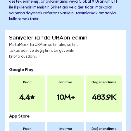
desteklenmemiş, onaylanmamış veya Global X Uranium ETF
ile ilişkilendirilmemiştir. Şirket adı ve diğer ticari markalar
yalnızca dayanak referans varlığını tanımlamak amacıyla
kullanılmaktadır.
Saniyeler içinde URAon edinin
MetaMask'ta URAon satın alın, satın,
takas edin ve değiştirin. En güvenilir
kripto cüzdanı.
Google Play
Puan
İndirme
Değerlendirme
4.4
10M+
483.9K
App Store
Puan
İndirme
Değerlendirme