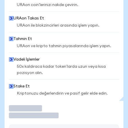
URAon coin'lerinizi nakde çevirin.
URAon Takas Et
URAon ile blokzincirleri arasında işlem yapın.
Tahmin Et
URAon ve kripto tahmin piyasalarında işlem yapın.
Vadeli İşlemler
50x kaldıraca kadar token'larda uzun veya kısa
pozisyon alın.
Stake Et
Kriptonuzu değerlendirin ve pasif gelir elde edin.
İşlem Yap