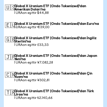
Global X Uranium ETF (Ondo Tokenized)'dan
🇺🇸
Amerikan Doları'na
1 URAon eşittir $44,88
Global X Uranium ETF (Ondo Tokenized)'dan Euro'na
🇪🇺
1 URAon eşittir €39,00
Global X Uranium ETF (Ondo Tokenized)'dan İngiliz
🇬🇧
Sterlini'na
1 URAon eşittir £33,33
Global X Uranium ETF (Ondo Tokenized)'dan Japon
🇯🇵
Yeni'na
1 URAon eşittir ¥7.082,28
Global X Uranium ETF (Ondo Tokenized)'dan Çin
🇨🇳
Yuanı'na
1 URAon eşittir ¥302,81
Global X Uranium ETF (Ondo Tokenized)'dan Türk
🇹🇷
Lirası'na
1 URAon eşittir ₺2.140,66