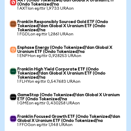
AXT (Ondo Tokenized)'dan Global X Uranium ETF
(Ondo Tokenized)'na
1 AXTIon eşittir 1,9733 URAon
Franklin Responsibly Sourced Gold ETF (Ondo
Tokenized)'dan Global X Uranium ETF (Ondo
Tokenized)'na
1 FGDLon eşittir 1,2861 URAon
Enphase Energy (Ondo Tokenized)'dan Global X
Uranium ETF (Ondo Tokenized)'na
1 ENPHon eşittir 0,928253 URAon
Franklin High Yield Corporate ETF (Ondo
Tokenized)'dan Global X Uranium ETF (Ondo
Tokenized)'na
1 FLHYon eşittir 0,547683 URAon
GameStop (Ondo Tokenized)'dan Global X Uranium
ETF (Ondo Tokenized)'na
1 GMEon eşittir 0,430258 URAon
Franklin Focused Growth ETF (Ondo Tokenized)'dan
Global X Uranium ETF (Ondo Tokenized)'na
1 FFOGon eşittir 1,1148 URAon