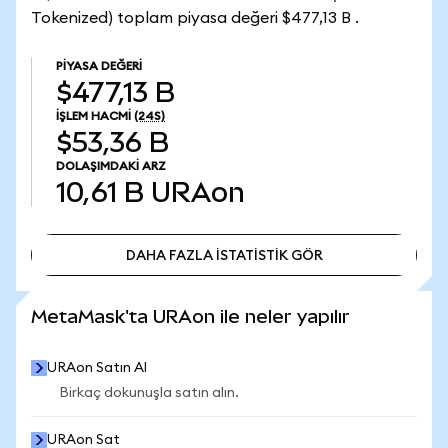
Tokenized) toplam piyasa değeri $477,13 B .
PIYASA DEĞERI
$477,13 B
İŞLEM HACMI
(24S)
$53,36 B
DOLAŞIMDAKI ARZ
10,61 B
URAon
DAHA FAZLA İSTATİSTİK GÖR
DAHA FAZLA İSTATİSTİK GÖR
MetaMask'ta URAon ile neler yapılır
URAon Satın Al
Birkaç dokunuşla satın alın.
URAon Sat