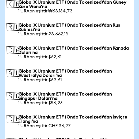
Global X Uranium ETF (Ondo Tokenized)'dan Güney
🇰🇷
Kore Wonu'na
1 URAon eşittir ₩63.184,73
Global X Uranium ETF (Ondo Tokenized)'dan Rus
🇷🇺
Rublesi'na
1 URAon eşittir ₽3.662,13
Global X Uranium ETF (Ondo Tokenized)'dan Kanada
🇨🇦
Doları'na
1 URAon eşittir $62,61
Global X Uranium ETF (Ondo Tokenized)'dan
🇦🇺
Avustralya Doları'na
1 URAon eşittir $63,61
Global X Uranium ETF (Ondo Tokenized)'dan
🇸🇬
Singapur Doları'na
1 URAon eşittir $56,98
Global X Uranium ETF (Ondo Tokenized)'dan İsviçre
🇨🇭
Frangı'na
1 URAon eşittir CHF 36,27