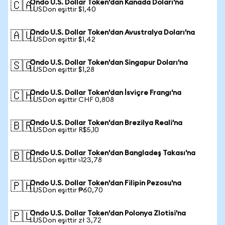
Ondo U.S. Dollar Token'dan Kanada Doları'na
🇨🇦
1 USDon eşittir $1,40
Ondo U.S. Dollar Token'dan Avustralya Doları'na
🇦🇺
1 USDon eşittir $1,42
Ondo U.S. Dollar Token'dan Singapur Doları'na
🇸🇬
1 USDon eşittir $1,28
Ondo U.S. Dollar Token'dan İsviçre Frangı'na
🇨🇭
1 USDon eşittir CHF 0,808
Ondo U.S. Dollar Token'dan Brezilya Reali'na
🇧🇷
1 USDon eşittir R$5,10
Ondo U.S. Dollar Token'dan Bangladeş Takası'na
🇧🇩
1 USDon eşittir ৳123,78
Ondo U.S. Dollar Token'dan Filipin Pezosu'na
🇵🇭
1 USDon eşittir ₱60,70
Ondo U.S. Dollar Token'dan Polonya Zlotisi'na
🇵🇱
1 USDon eşittir zł 3,72