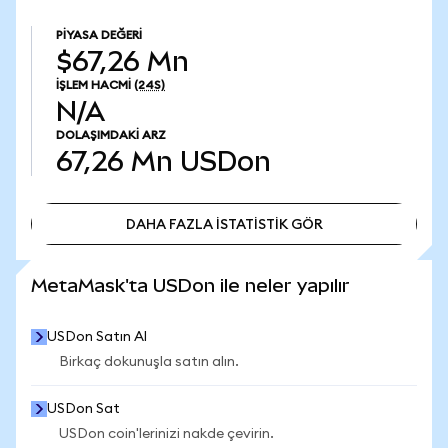
PIYASA DEĞERI
$67,26 Mn
İŞLEM HACMI
(24S)
N/A
DOLAŞIMDAKI ARZ
67,26 Mn
USDon
DAHA FAZLA İSTATİSTİK GÖR
DAHA FAZLA İSTATİSTİK GÖR
MetaMask'ta USDon ile neler yapılır
USDon Satın Al
Birkaç dokunuşla satın alın.
USDon Sat
USDon coin'lerinizi nakde çevirin.