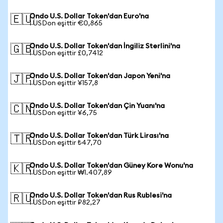
Ondo U.S. Dollar Token'dan Euro'na
🇪🇺
1 USDon eşittir €0,865
Ondo U.S. Dollar Token'dan İngiliz Sterlini'na
🇬🇧
1 USDon eşittir £0,7412
Ondo U.S. Dollar Token'dan Japon Yeni'na
🇯🇵
1 USDon eşittir ¥157,8
Ondo U.S. Dollar Token'dan Çin Yuanı'na
🇨🇳
1 USDon eşittir ¥6,75
Ondo U.S. Dollar Token'dan Türk Lirası'na
🇹🇷
1 USDon eşittir ₺47,70
Ondo U.S. Dollar Token'dan Güney Kore Wonu'na
🇰🇷
1 USDon eşittir ₩1.407,89
Ondo U.S. Dollar Token'dan Rus Rublesi'na
🇷🇺
1 USDon eşittir ₽82,27