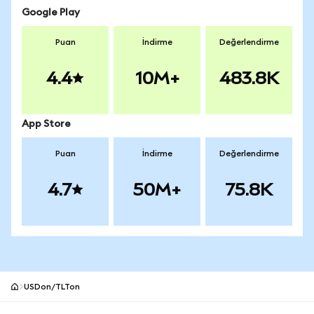
Google Play
Puan
İndirme
Değerlendirme
4.4
10M+
483.8K
App Store
Puan
İndirme
Değerlendirme
4.7
50M+
75.8K
USDon/TLTon
MetaMask site alt bilgisi