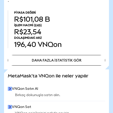
.
PIYASA DEĞERI
R$101,08 B
İŞLEM HACMI
(24S)
R$23,54
DOLAŞIMDAKI ARZ
196,40
VNQon
DAHA FAZLA İSTATİSTİK GÖR
DAHA FAZLA İSTATİSTİK GÖR
MetaMask'ta VNQon ile neler yapılır
VNQon Satın Al
Birkaç dokunuşla satın alın.
VNQon Sat