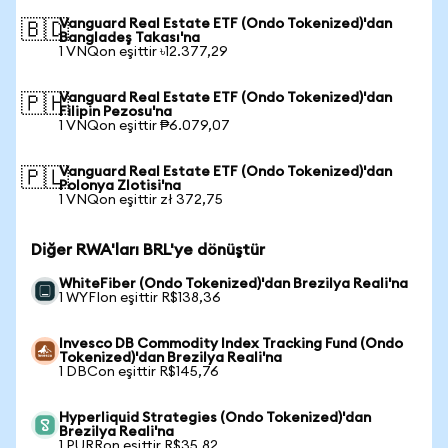
Vanguard Real Estate ETF (Ondo Tokenized)'dan
🇧🇩
Bangladeş Takası'na
1 VNQon eşittir ৳12.377,29
Vanguard Real Estate ETF (Ondo Tokenized)'dan
🇵🇭
Filipin Pezosu'na
1 VNQon eşittir ₱6.079,07
Vanguard Real Estate ETF (Ondo Tokenized)'dan
🇵🇱
Polonya Zlotisi'na
1 VNQon eşittir zł 372,75
Diğer RWA'ları BRL'ye dönüştür
WhiteFiber (Ondo Tokenized)'dan Brezilya Reali'na
1 WYFIon eşittir R$138,36
Invesco DB Commodity Index Tracking Fund (Ondo
Tokenized)'dan Brezilya Reali'na
1 DBCon eşittir R$145,76
Hyperliquid Strategies (Ondo Tokenized)'dan
Brezilya Reali'na
1 PURRon eşittir R$35,82