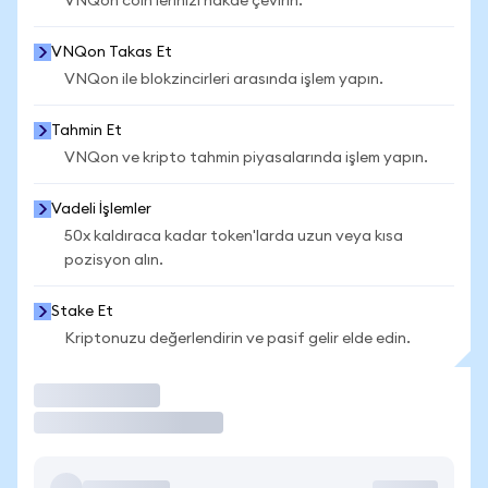
VNQon coin'lerinizi nakde çevirin.
VNQon Takas Et
VNQon ile blokzincirleri arasında işlem yapın.
Tahmin Et
VNQon ve kripto tahmin piyasalarında işlem yapın.
Vadeli İşlemler
50x kaldıraca kadar token'larda uzun veya kısa
pozisyon alın.
Stake Et
Kriptonuzu değerlendirin ve pasif gelir elde edin.
İşlem Yap