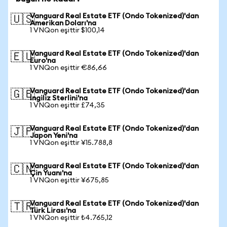
Vanguard Real Estate ETF (Ondo Tokenized)'dan
🇺🇸
Amerikan Doları'na
1 VNQon eşittir $100,14
Vanguard Real Estate ETF (Ondo Tokenized)'dan
🇪🇺
Euro'na
1 VNQon eşittir €86,66
Vanguard Real Estate ETF (Ondo Tokenized)'dan
🇬🇧
İngiliz Sterlini'na
1 VNQon eşittir £74,35
Vanguard Real Estate ETF (Ondo Tokenized)'dan
🇯🇵
Japon Yeni'na
1 VNQon eşittir ¥15.788,8
Vanguard Real Estate ETF (Ondo Tokenized)'dan
🇨🇳
Çin Yuanı'na
1 VNQon eşittir ¥675,85
Vanguard Real Estate ETF (Ondo Tokenized)'dan
🇹🇷
Türk Lirası'na
1 VNQon eşittir ₺4.765,12