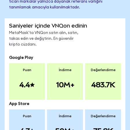
ticari markalar yalnızca dayanak referans varlığını
tanımlamak amacıyla kullanılmaktadır.
Saniyeler içinde VNQon edinin
MetaMask'ta VNQon satın alın, satın,
takas edin ve değiştirin. En güvenilir
kripto cüzdanı.
Google Play
Puan
İndirme
Değerlendirme
4.4
10M+
483.7K
App Store
Puan
İndirme
Değerlendirme