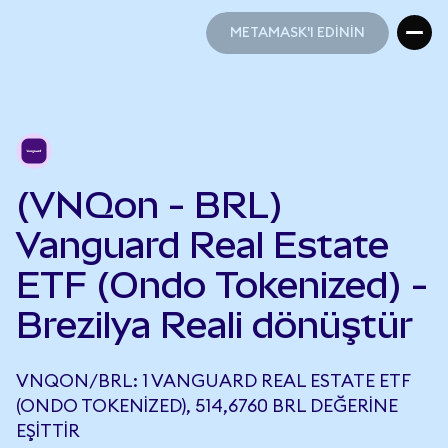
METAMASK'I EDİNİN
METAMASK'I EDİNİN
(VNQon - BRL)
Vanguard Real Estate
ETF (Ondo Tokenized) -
Brezilya Reali dönüştür
VNQON/BRL: 1 VANGUARD REAL ESTATE ETF
(ONDO TOKENIZED), 514,6760 BRL DEĞERINE
EŞITTIR