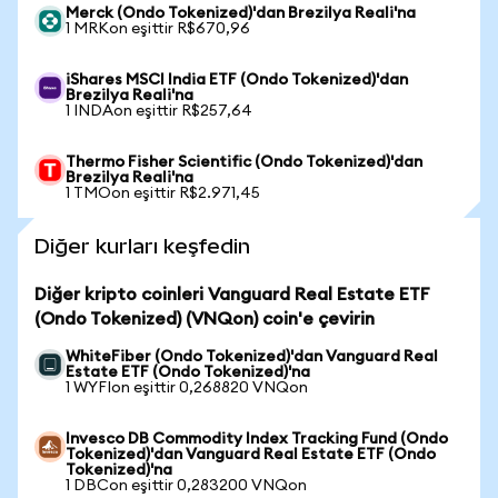
Merck (Ondo Tokenized)'dan Brezilya Reali'na
1 MRKon eşittir R$670,96
iShares MSCI India ETF (Ondo Tokenized)'dan
Brezilya Reali'na
1 INDAon eşittir R$257,64
Thermo Fisher Scientific (Ondo Tokenized)'dan
Brezilya Reali'na
1 TMOon eşittir R$2.971,45
Diğer kurları keşfedin
Diğer kripto coinleri Vanguard Real Estate ETF
(Ondo Tokenized) (VNQon) coin'e çevirin
WhiteFiber (Ondo Tokenized)'dan Vanguard Real
Estate ETF (Ondo Tokenized)'na
1 WYFIon eşittir 0,268820 VNQon
Invesco DB Commodity Index Tracking Fund (Ondo
Tokenized)'dan Vanguard Real Estate ETF (Ondo
Tokenized)'na
1 DBCon eşittir 0,283200 VNQon