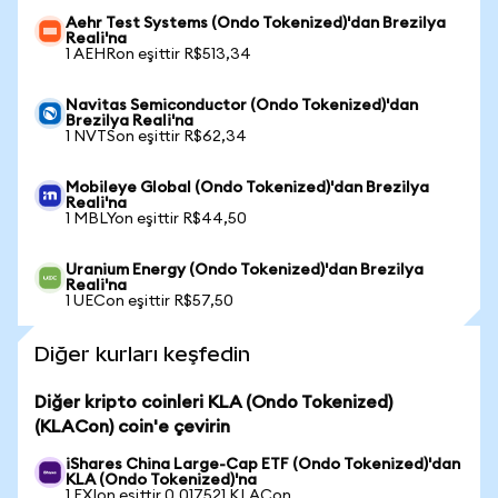
Aehr Test Systems (Ondo Tokenized)'dan Brezilya
Reali'na
1 AEHRon eşittir R$513,34
Navitas Semiconductor (Ondo Tokenized)'dan
Brezilya Reali'na
1 NVTSon eşittir R$62,34
Mobileye Global (Ondo Tokenized)'dan Brezilya
Reali'na
1 MBLYon eşittir R$44,50
Uranium Energy (Ondo Tokenized)'dan Brezilya
Reali'na
1 UECon eşittir R$57,50
Diğer kurları keşfedin
Diğer kripto coinleri KLA (Ondo Tokenized)
(KLACon) coin'e çevirin
iShares China Large-Cap ETF (Ondo Tokenized)'dan
KLA (Ondo Tokenized)'na
1 FXIon eşittir 0,017521 KLACon