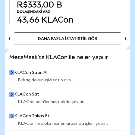
R$333,00 B
DOLAŞIMDAKI ARZ
43,66
KLACon
DAHA FAZLA İSTATİSTİK GÖR
DAHA FAZLA İSTATİSTİK GÖR
MetaMask'ta KLACon ile neler yapılır
KLACon Satın Al
Birkaç dokunuşla satın alın.
KLACon Sat
KLACon coin'lerinizi nakde çevirin.
KLACon Takas Et
KLACon ile blokzincirleri arasında işlem yapın.