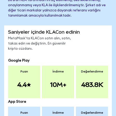
Bu ürün KLA tarafından ihraç edilmemiş, desteklenmemiş,
onaylanmamış veya KLA ile ilişkilendirilmemiştir. Şirket adı ve
diğer ticari markalar yalnızca dayanak referans varlığını
tanımlamak amacıyla kullanılmaktadır.
Saniyeler içinde KLACon edinin
MetaMask'ta KLACon satın alın, satın,
takas edin ve değiştirin. En güvenilir
kripto cüzdanı.
Google Play
Puan
İndirme
Değerlendirme
4.4
10M+
483.8K
App Store
Puan
İndirme
Değerlendirme