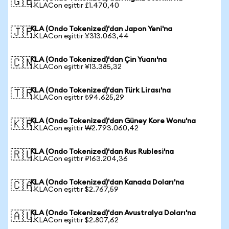
🇬🇧
1 KLACon eşittir £1.470,40
KLA (Ondo Tokenized)'dan Japon Yeni'na
🇯🇵
1 KLACon eşittir ¥313.063,44
KLA (Ondo Tokenized)'dan Çin Yuanı'na
🇨🇳
1 KLACon eşittir ¥13.385,32
KLA (Ondo Tokenized)'dan Türk Lirası'na
🇹🇷
1 KLACon eşittir ₺94.625,29
KLA (Ondo Tokenized)'dan Güney Kore Wonu'na
🇰🇷
1 KLACon eşittir ₩2.793.060,42
KLA (Ondo Tokenized)'dan Rus Rublesi'na
🇷🇺
1 KLACon eşittir ₽163.204,36
KLA (Ondo Tokenized)'dan Kanada Doları'na
🇨🇦
1 KLACon eşittir $2.767,59
KLA (Ondo Tokenized)'dan Avustralya Doları'na
🇦🇺
1 KLACon eşittir $2.807,62