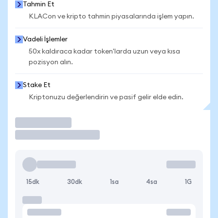
Tahmin Et
KLACon ve kripto tahmin piyasalarında işlem yapın.
Vadeli İşlemler
50x kaldıraca kadar token'larda uzun veya kısa
pozisyon alın.
Stake Et
Kriptonuzu değerlendirin ve pasif gelir elde edin.
İşlem Yap
15dk
30dk
1sa
4sa
1G