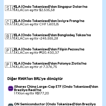
KLA (Ondo Tokenized)'dan Singapur Doları'na
🇸🇬
1 KLACon eşittir $2.535,58
KLA (Ondo Tokenized)'dan İsviçre Frangı'na
🇨🇭
1 KLACon eşittir CHF 1.603,15
KLA (Ondo Tokenized)'dan Bangladeş Takası'na
🇧🇩
1 KLACon eşittir ৳245.555,28
KLA (Ondo Tokenized)'dan Filipin Pezosu'na
🇵🇭
1 KLACon eşittir ₱120.430,37
KLA (Ondo Tokenized)'dan Polonya Zlotisi'na
🇵🇱
1 KLACon eşittir zł 7.376,75
Diğer RWA'ları BRL'ye dönüştür
iShares China Large-Cap ETF (Ondo Tokenized)'dan
Brezilya Reali'na
1 FXIon eşittir R$177,20
ON Semiconductor (Ondo Tokenized)'dan Brezilya