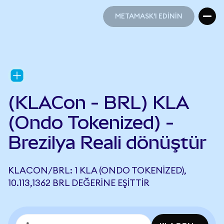
METAMASK'I EDİNİN
METAMASK'I EDİNİN
(KLACon - BRL) KLA
(Ondo Tokenized) -
Brezilya Reali dönüştür
KLACON/BRL: 1 KLA (ONDO TOKENIZED),
10.113,1362 BRL DEĞERINE EŞITTIR