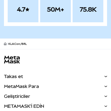
4.7
50M+
75.8K
KLACon/BRL
MetaMask site alt bilgisi
Takas et
Takas İşlemleri
MetaMask Para
Tahmin Et
YENİ
Kripto Al
Geliştiriciler
Perps
YENİ
MetaMask Kart
Dökümantasyon
METAMASK'İ EDİN
RWA'lar
mUSD
YENİ
Kontrol Paneli