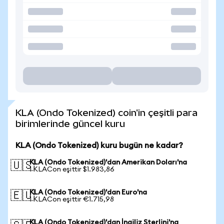
KLA (Ondo Tokenized) coin'in çeşitli para
birimlerinde güncel kuru
KLA (Ondo Tokenized) kuru bugün ne kadar?
KLA (Ondo Tokenized)'dan Amerikan Doları'na
🇺🇸
1 KLACon eşittir $1.983,86
KLA (Ondo Tokenized)'dan Euro'na
🇪🇺
1 KLACon eşittir €1.715,98
KLA (Ondo Tokenized)'dan İngiliz Sterlini'na