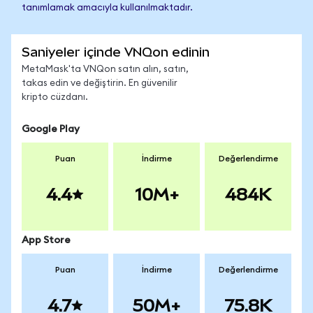
tanımlamak amacıyla kullanılmaktadır.
Saniyeler içinde VNQon edinin
MetaMask'ta VNQon satın alın, satın,
takas edin ve değiştirin. En güvenilir
kripto cüzdanı.
Google Play
Puan
İndirme
Değerlendirme
4.4
10M+
484K
App Store
Puan
İndirme
Değerlendirme
4.7
50M+
75.8K