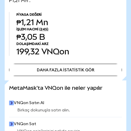
₱1,21 Mn .
PIYASA DEĞERI
₱1,21 Mn
İŞLEM HACMI
(24S)
₱3,05 B
DOLAŞIMDAKI ARZ
199,32
VNQon
DAHA FAZLA İSTATİSTİK GÖR
DAHA FAZLA İSTATİSTİK GÖR
MetaMask'ta VNQon ile neler yapılır
VNQon Satın Al
Birkaç dokunuşla satın alın.
VNQon Sat