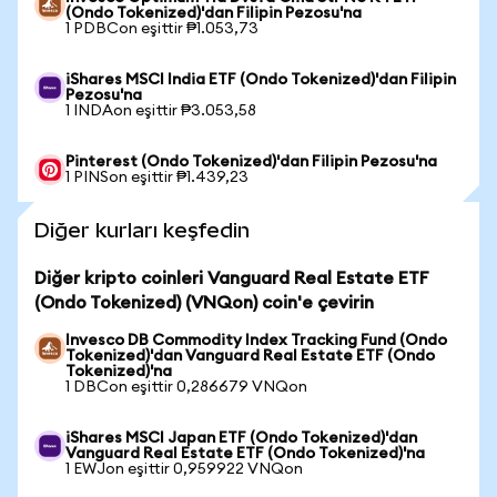
(Ondo Tokenized)'dan Filipin Pezosu'na
1 PDBCon eşittir ₱1.053,73
iShares MSCI India ETF (Ondo Tokenized)'dan Filipin
Pezosu'na
1 INDAon eşittir ₱3.053,58
Pinterest (Ondo Tokenized)'dan Filipin Pezosu'na
1 PINSon eşittir ₱1.439,23
Diğer kurları keşfedin
Diğer kripto coinleri Vanguard Real Estate ETF
(Ondo Tokenized) (VNQon) coin'e çevirin
Invesco DB Commodity Index Tracking Fund (Ondo
Tokenized)'dan Vanguard Real Estate ETF (Ondo
Tokenized)'na
1 DBCon eşittir 0,286679 VNQon
iShares MSCI Japan ETF (Ondo Tokenized)'dan
Vanguard Real Estate ETF (Ondo Tokenized)'na
1 EWJon eşittir 0,959922 VNQon