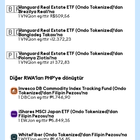
Vanguard Real Estate ETF (Ondo Tokenized)'dan
🇧🇷
Brezilya Reali'na
1 VNQon eşittir R$509,56
Vanguard Real Estate ETF (Ondo Tokenized)'dan
🇧🇩
Bangladeş Takası'na
1 VNQon eşittir ৳12.372,23
Vanguard Real Estate ETF (Ondo Tokenized)'dan
🇵🇱
Polonya Zlotisi'na
1 VNQon eşittir zł 372,83
Diğer RWA'ları PHP'ye dönüştür
Invesco DB Commodity Index Tracking Fund (Ondo
Tokenized)'dan Filipin Pezosu'na
1 DBCon eşittir ₱1.746,90
iShares MSCI Japan ETF (Ondo Tokenized)'dan
Filipin Pezosu'na
1 EWJon eşittir ₱5.849,35
WhiteFiber (Ondo Tokenized)'dan Filipin Pezosu'na
1 WYFIon eşittir ₱1.636,85