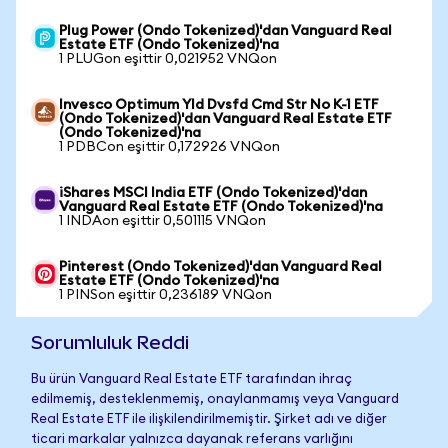
Plug Power (Ondo Tokenized)'dan Vanguard Real
Estate ETF (Ondo Tokenized)'na
1 PLUGon eşittir 0,021952 VNQon
Invesco Optimum Yld Dvsfd Cmd Str No K-1 ETF
(Ondo Tokenized)'dan Vanguard Real Estate ETF
(Ondo Tokenized)'na
1 PDBCon eşittir 0,172926 VNQon
iShares MSCI India ETF (Ondo Tokenized)'dan
Vanguard Real Estate ETF (Ondo Tokenized)'na
1 INDAon eşittir 0,501115 VNQon
Pinterest (Ondo Tokenized)'dan Vanguard Real
Estate ETF (Ondo Tokenized)'na
1 PINSon eşittir 0,236189 VNQon
Sorumluluk Reddi
Bu ürün Vanguard Real Estate ETF tarafından ihraç
edilmemiş, desteklenmemiş, onaylanmamış veya Vanguard
Real Estate ETF ile ilişkilendirilmemiştir. Şirket adı ve diğer
ticari markalar yalnızca dayanak referans varlığını