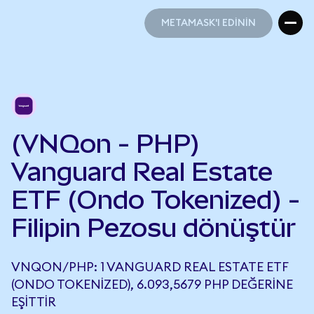
METAMASK'I EDİNİN
METAMASK'I EDİNİN
(VNQon - PHP)
Vanguard Real Estate
ETF (Ondo Tokenized) -
Filipin Pezosu dönüştür
VNQON/PHP: 1 VANGUARD REAL ESTATE ETF
(ONDO TOKENIZED), 6.093,5679 PHP DEĞERINE
EŞITTIR