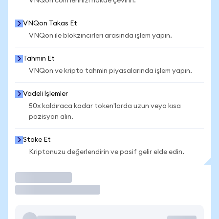
VNQon coin'lerinizi nakde çevirin.
VNQon Takas Et
VNQon ile blokzincirleri arasında işlem yapın.
Tahmin Et
VNQon ve kripto tahmin piyasalarında işlem yapın.
Vadeli İşlemler
50x kaldıraca kadar token'larda uzun veya kısa
pozisyon alın.
Stake Et
Kriptonuzu değerlendirin ve pasif gelir elde edin.
İşlem Yap