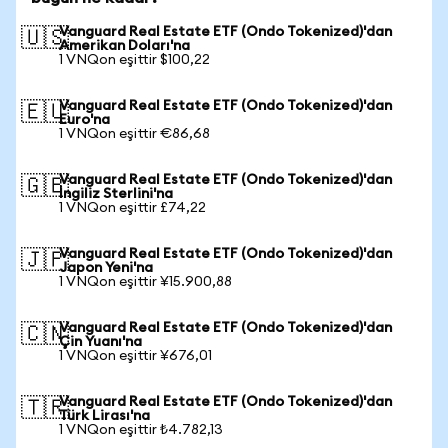
Vanguard Real Estate ETF (Ondo Tokenized)'dan
🇺🇸
Amerikan Doları'na
1 VNQon eşittir $100,22
Vanguard Real Estate ETF (Ondo Tokenized)'dan
🇪🇺
Euro'na
1 VNQon eşittir €86,68
Vanguard Real Estate ETF (Ondo Tokenized)'dan
🇬🇧
İngiliz Sterlini'na
1 VNQon eşittir £74,22
Vanguard Real Estate ETF (Ondo Tokenized)'dan
🇯🇵
Japon Yeni'na
1 VNQon eşittir ¥15.900,88
Vanguard Real Estate ETF (Ondo Tokenized)'dan
🇨🇳
Çin Yuanı'na
1 VNQon eşittir ¥676,01
Vanguard Real Estate ETF (Ondo Tokenized)'dan
🇹🇷
Türk Lirası'na
1 VNQon eşittir ₺4.782,13