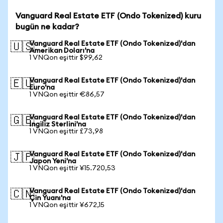
Vanguard Real Estate ETF (Ondo Tokenized) kuru
bugün ne kadar?
Vanguard Real Estate ETF (Ondo Tokenized)'dan
🇺🇸
Amerikan Doları'na
1 VNQon eşittir $99,62
Vanguard Real Estate ETF (Ondo Tokenized)'dan
🇪🇺
Euro'na
1 VNQon eşittir €86,57
Vanguard Real Estate ETF (Ondo Tokenized)'dan
🇬🇧
İngiliz Sterlini'na
1 VNQon eşittir £73,98
Vanguard Real Estate ETF (Ondo Tokenized)'dan
🇯🇵
Japon Yeni'na
1 VNQon eşittir ¥15.720,53
Vanguard Real Estate ETF (Ondo Tokenized)'dan
🇨🇳
Çin Yuanı'na
1 VNQon eşittir ¥672,15