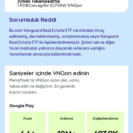
(Ondo Tokenized)'na
1 PDBCon eşittir 0,173961 VNQon
Sorumluluk Reddi
Bu ürün Vanguard Real Estate ETF tarafından ihraç
edilmemiş, desteklenmemiş, onaylanmamış veya Vanguard
Real Estate ETF ile ilişkilendirilmemiştir. Şirket adı ve diğer
ticari markalar yalnızca dayanak referans varlığını
tanımlamak amacıyla kullanılmaktadır.
Saniyeler içinde VNQon edinin
MetaMask'ta VNQon satın alın, satın,
takas edin ve değiştirin. En güvenilir
kripto cüzdanı.
Google Play
Puan
İndirme
Değerlendirme