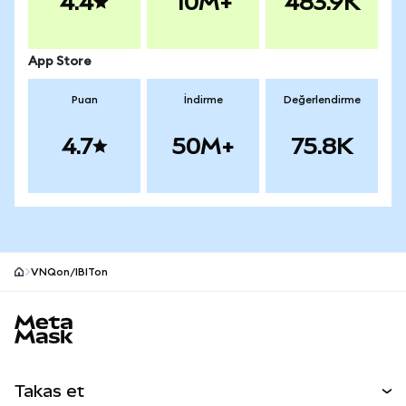
4.4
10M+
483.9K
App Store
Puan
İndirme
Değerlendirme
4.7
50M+
75.8K
VNQon/IBITon
MetaMask site alt bilgisi
Takas et