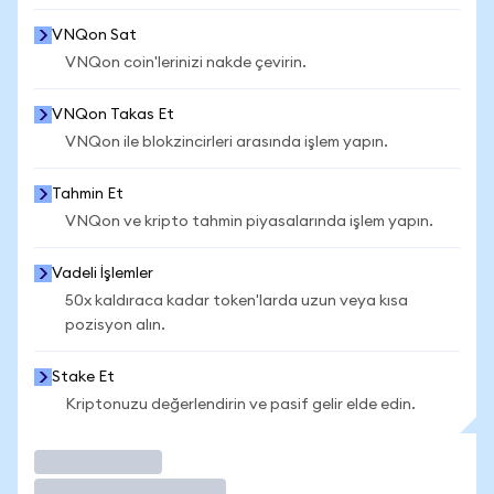
VNQon Sat
VNQon coin'lerinizi nakde çevirin.
VNQon Takas Et
VNQon ile blokzincirleri arasında işlem yapın.
Tahmin Et
VNQon ve kripto tahmin piyasalarında işlem yapın.
Vadeli İşlemler
50x kaldıraca kadar token'larda uzun veya kısa
pozisyon alın.
Stake Et
Kriptonuzu değerlendirin ve pasif gelir elde edin.
İşlem Yap