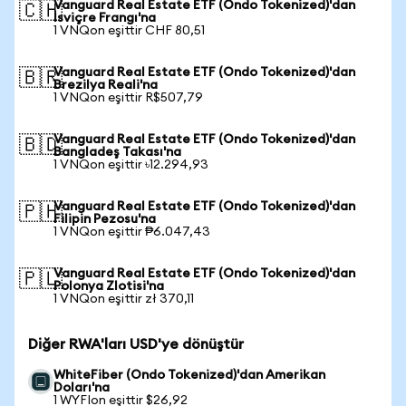
Vanguard Real Estate ETF (Ondo Tokenized)'dan
🇨🇭
İsviçre Frangı'na
1 VNQon eşittir CHF 80,51
Vanguard Real Estate ETF (Ondo Tokenized)'dan
🇧🇷
Brezilya Reali'na
1 VNQon eşittir R$507,79
Vanguard Real Estate ETF (Ondo Tokenized)'dan
🇧🇩
Bangladeş Takası'na
1 VNQon eşittir ৳12.294,93
Vanguard Real Estate ETF (Ondo Tokenized)'dan
🇵🇭
Filipin Pezosu'na
1 VNQon eşittir ₱6.047,43
Vanguard Real Estate ETF (Ondo Tokenized)'dan
🇵🇱
Polonya Zlotisi'na
1 VNQon eşittir zł 370,11
Diğer RWA'ları USD'ye dönüştür
WhiteFiber (Ondo Tokenized)'dan Amerikan
Doları'na
1 WYFIon eşittir $26,92