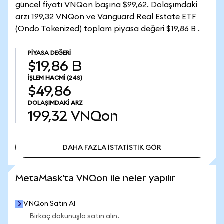
güncel fiyatı VNQon başına $99,62. Dolaşımdaki
arzı 199,32 VNQon ve Vanguard Real Estate ETF
(Ondo Tokenized) toplam piyasa değeri $19,86 B .
PIYASA DEĞERI
$19,86 B
İŞLEM HACMI
(24S)
$49,86
DOLAŞIMDAKI ARZ
199,32
VNQon
DAHA FAZLA İSTATİSTİK GÖR
DAHA FAZLA İSTATİSTİK GÖR
MetaMask'ta VNQon ile neler yapılır
VNQon Satın Al
Birkaç dokunuşla satın alın.