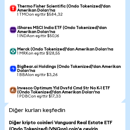
Thermo Fisher Scientific (Ondo Tokenized)'dan
Amerikan Doları'na
1 TMOon eşittir $584,32
iShares MSCI India ETF (Ondo Tokenized)'dan
Amerikan Doları'na
1 INDAon eşittir $50,16
Merck (Ondo Tokenized)'dan Amerikan Doları'na
1 MRKon eşittir $128,55
BigBear.ai Holdings (Ondo Tokenized)'dan Amerikan
Doları'na
1 BBAIon eşittir $3,26
Invesco Optimum Yld Dvsfd Cmd Str No K-1 ETF
(Ondo Tokenized)'dan Amerikan Doları'na
1 PDBCon eşittir $17,33
Diğer kurları keşfedin
Diğer kripto coinleri Vanguard Real Estate ETF
(Ondo Tokenized) (VNQon) coin'e çevirin