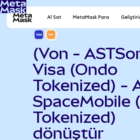
Al Sat
MetaMask Para
Geliştiri
(Von - ASTSo
Visa (Ondo
Tokenized) - 
SpaceMobile 
Tokenized)
dönüştür