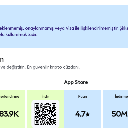
klenmemiş, onaylanmamış veya Visa ile ilişkilendirilmemiştir. Şirke
a kullanılmaktadır.
in
e değiştirin. En güvenilir kripto cüzdanı.
App Store
erlendirme
İndir
Puan
İndirme
83.9K
4.7
50M