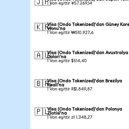
🇯🇵
1 Von eşittir ¥57.269,14
Visa (Ondo Tokenized)'dan Güney Kor
🇰🇷
Wonu'na
1 Von eşittir ₩510.927,6
Visa (Ondo Tokenized)'dan Avustralya
🇦🇺
Doları'na
1 Von eşittir $514,40
Visa (Ondo Tokenized)'dan Brezilya
🇧🇷
Reali'na
1 Von eşittir R$1.849,87
Visa (Ondo Tokenized)'dan Polonya
🇵🇱
Zlotisi'na
1 Von eşittir zł 1.348,27