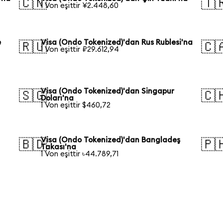
🇨🇳
🇹
1 Von eşittir ¥2.448,60
e
Visa (Ondo Tokenized)'dan Rus Rublesi'na
🇷🇺
🇨
1 Von eşittir ₽29.612,94
Visa (Ondo Tokenized)'dan Singapur
🇸🇬
🇨
Doları'na
1 Von eşittir $460,72
Visa (Ondo Tokenized)'dan Bangladeş
🇧🇩
🇵
Takası'na
1 Von eşittir ৳44.789,71