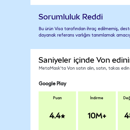
Sorumluluk Reddi
Bu ürün Visa tarafından ihraç edilmemiş, deste
dayanak referans varlığını tanımlamak amacıyl
Saniyeler içinde Von edin
MetaMask'ta Von satın alın, satın, takas edin v
Google Play
Puan
İndirme
Değ
4.4
10M+
4