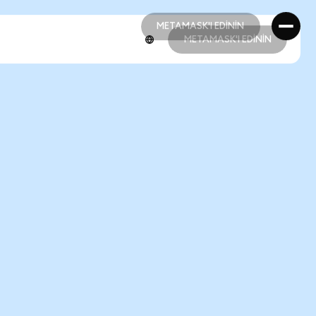
METAMASK'I EDİNİN
METAMASK'I EDİNİN
METAMASK'I EDİNİN
METAMASK'I EDİNİN