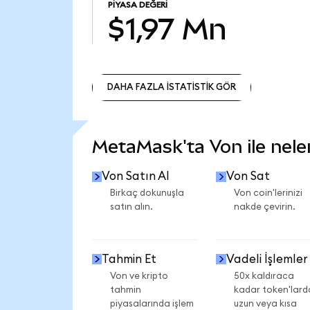
PIYASA DEĞERI
$1,97 Mn
DAHA FAZLA İSTATİSTİK GÖR
DAHA FAZLA İSTATİSTİK GÖR
MetaMask'ta Von ile neler
Von Satın Al
Von Sat
Birkaç dokunuşla
Von coin'lerinizi
satın alın.
nakde çevirin.
Tahmin Et
Vadeli İşlemler
Von ve kripto
50x kaldıraca
tahmin
kadar token'lard
piyasalarında işlem
uzun veya kısa