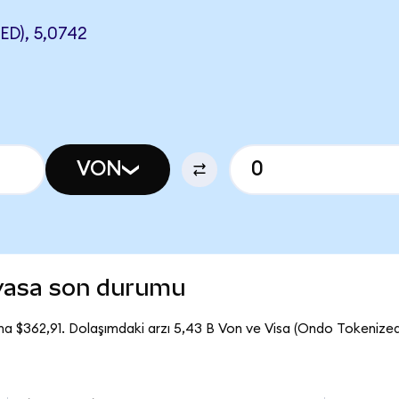
D), 5,0742
VON
iyasa son durumu
na $362,91. Dolaşımdaki arzı 5,43 B Von ve Visa (Ondo Tokenize