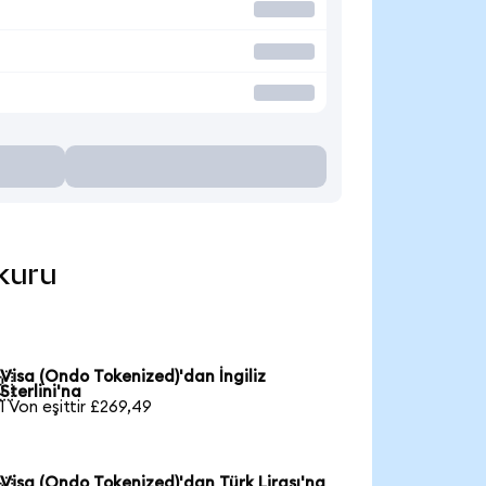
 kuru
Visa (Ondo Tokenized)'dan İngiliz

Sterlini'na
1 Von eşittir £269,49
Visa (Ondo Tokenized)'dan Türk Lirası'na