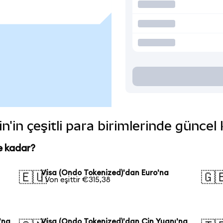
n'in çeşitli para birimlerinde güncel
e kadar?
Visa (Ondo Tokenized)'dan Euro'na
🇪🇺
🇬
1 Von eşittir €315,38
'na
Visa (Ondo Tokenized)'dan Çin Yuanı'na