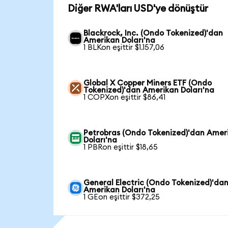
Diğer RWA'ları USD'ye dönüştür
Blackrock, Inc. (Ondo Tokenized)'dan
Amerikan Doları'na
1 BLKon eşittir $1.157,06
Global X Copper Miners ETF (Ondo
Tokenized)'dan Amerikan Doları'na
1 COPXon eşittir $86,41
Petrobras (Ondo Tokenized)'dan Amer
Doları'na
1 PBRon eşittir $18,65
General Electric (Ondo Tokenized)'da
Amerikan Doları'na
1 GEon eşittir $372,25