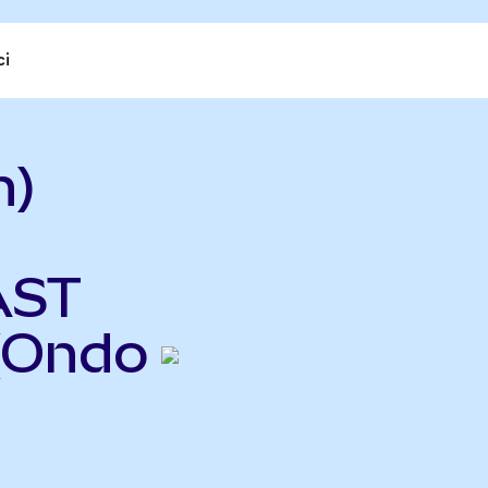
ci
n)
AST
(Ondo