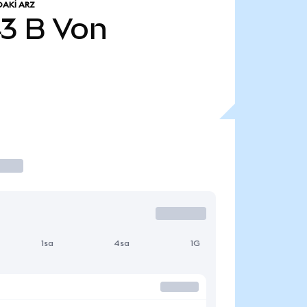
AKI ARZ
43 B
Von
1sa
4sa
1G