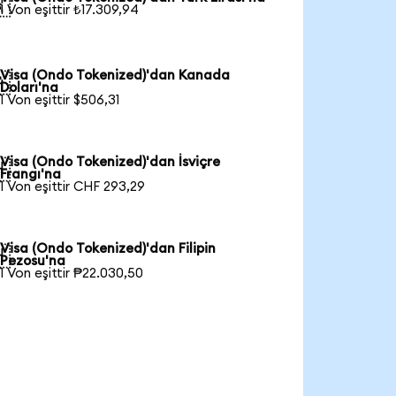

1 Von eşittir ₺17.309,94
Visa (Ondo Tokenized)'dan Kanada

Doları'na
1 Von eşittir $506,31
Visa (Ondo Tokenized)'dan İsviçre

Frangı'na
1 Von eşittir CHF 293,29
Visa (Ondo Tokenized)'dan Filipin

Pezosu'na
1 Von eşittir ₱22.030,50