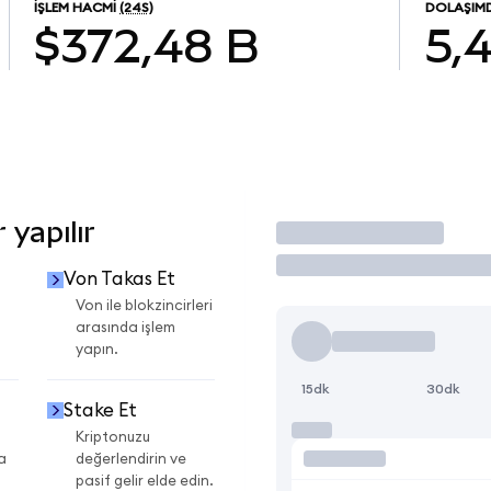
İŞLEM HACMI
(24S)
DOLAŞIMD
$372,48 B
5,
 yapılır
İşlem Yap
Von Takas Et
Von ile blokzincirleri
arasında işlem
yapın.
15dk
30dk
Stake Et
Kriptonuzu
a
değerlendirin ve
pasif gelir elde edin.