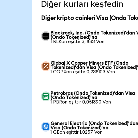
Diğer kurları keşfedin
Diğer kripto coinleri Visa (Ondo Toke
Blackrock, Inc. (Ondo Tokenized)'dan 
(Ondo Tokenized)'na
1 BLKon eşittir 3,1883 Von
Global X Copper Miners ETF (Ondo
Tokenized)'dan Visa (Ondo Tokenized)
1 COPXon eşittir 0,238103 Von
Petrobras (Ondo Tokenized)'dan Visa
(Ondo Tokenized)'na
1 PBRon eşittir 0,051390 Von
General Electric (Ondo Tokenized)'da
Visa (Ondo Tokenized)'na
1 GEon eşittir 1,0257 Von