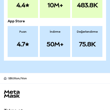
4.4
10M+
483.8K
App Store
Puan
İndirme
Değerlendirme
4.7
50M+
75.8K
SBUXon/Von
MetaMask site alt bilgisi