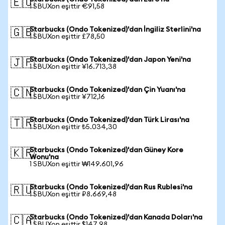
🇪🇺
1 SBUXon eşittir €91,58
Starbucks (Ondo Tokenized)'dan İngiliz Sterlini'na
🇬🇧
1 SBUXon eşittir £78,50
Starbucks (Ondo Tokenized)'dan Japon Yeni'na
🇯🇵
1 SBUXon eşittir ¥16.713,38
Starbucks (Ondo Tokenized)'dan Çin Yuanı'na
🇨🇳
1 SBUXon eşittir ¥712,16
Starbucks (Ondo Tokenized)'dan Türk Lirası'na
🇹🇷
1 SBUXon eşittir ₺5.034,30
Starbucks (Ondo Tokenized)'dan Güney Kore
🇰🇷
Wonu'na
1 SBUXon eşittir ₩149.601,96
Starbucks (Ondo Tokenized)'dan Rus Rublesi'na
🇷🇺
1 SBUXon eşittir ₽8.669,48
Starbucks (Ondo Tokenized)'dan Kanada Doları'na
🇨🇦
1 SBUXon eşittir $147,98