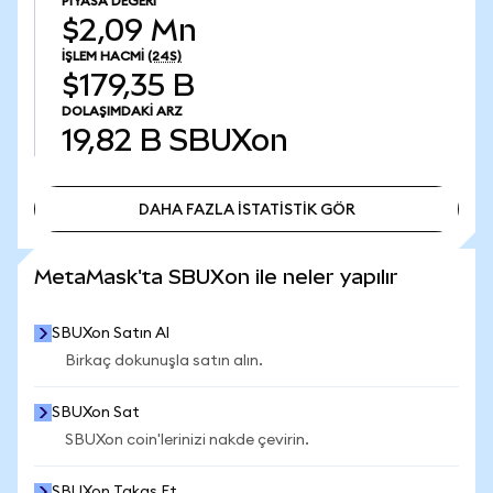
PIYASA DEĞERI
$2,09 Mn
İŞLEM HACMI
(24S)
$179,35 B
DOLAŞIMDAKI ARZ
19,82 B
SBUXon
DAHA FAZLA İSTATİSTİK GÖR
DAHA FAZLA İSTATİSTİK GÖR
MetaMask'ta SBUXon ile neler yapılır
SBUXon Satın Al
Birkaç dokunuşla satın alın.
SBUXon Sat
SBUXon coin'lerinizi nakde çevirin.
SBUXon Takas Et