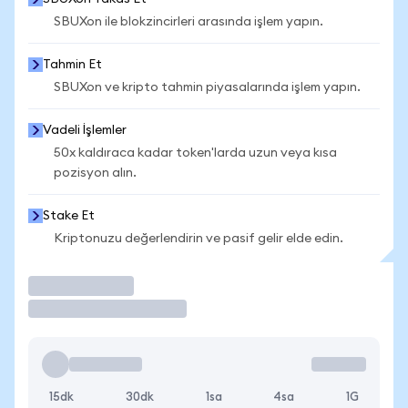
SBUXon ile blokzincirleri arasında işlem yapın.
Tahmin Et
SBUXon ve kripto tahmin piyasalarında işlem yapın.
Vadeli İşlemler
50x kaldıraca kadar token'larda uzun veya kısa
pozisyon alın.
Stake Et
Kriptonuzu değerlendirin ve pasif gelir elde edin.
İşlem Yap
15dk
30dk
1sa
4sa
1G