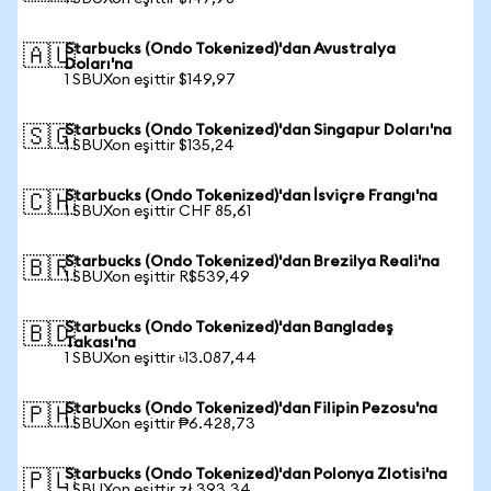
Starbucks (Ondo Tokenized)'dan Avustralya
🇦🇺
Doları'na
1 SBUXon eşittir $149,97
Starbucks (Ondo Tokenized)'dan Singapur Doları'na
🇸🇬
1 SBUXon eşittir $135,24
Starbucks (Ondo Tokenized)'dan İsviçre Frangı'na
🇨🇭
1 SBUXon eşittir CHF 85,61
Starbucks (Ondo Tokenized)'dan Brezilya Reali'na
🇧🇷
1 SBUXon eşittir R$539,49
Starbucks (Ondo Tokenized)'dan Bangladeş
🇧🇩
Takası'na
1 SBUXon eşittir ৳13.087,44
Starbucks (Ondo Tokenized)'dan Filipin Pezosu'na
🇵🇭
1 SBUXon eşittir ₱6.428,73
Starbucks (Ondo Tokenized)'dan Polonya Zlotisi'na
🇵🇱
1 SBUXon eşittir zł 393,34