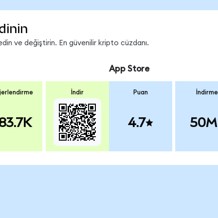
dinin
n ve değiştirin. En güvenilir kripto cüzdanı.
App Store
erlendirme
İndir
Puan
İndirme
83.7K
4.7
50M