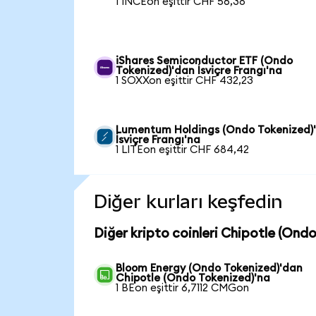
1 INCEon eşittir CHF 56,38
iShares Semiconductor ETF (Ondo
Tokenized)'dan İsviçre Frangı'na
1 SOXXon eşittir CHF 432,23
Lumentum Holdings (Ondo Tokenized)
İsviçre Frangı'na
1 LITEon eşittir CHF 684,42
Diğer kurları keşfedin
Diğer kripto coinleri Chipotle (Ond
Bloom Energy (Ondo Tokenized)'dan
Chipotle (Ondo Tokenized)'na
1 BEon eşittir 6,7112 CMGon