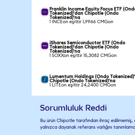
Franklin Income Equity Focus ETF (Ond
Tokenized)'dan Chipotle (Ondo
Tokenized)'na
1 INCEon eşittir 1,9966 CMGon
iShares Semiconductor ETF (Ondo
Tokenized)'dan Chipotle (Ondo
Tokenized)'na
1 SOXXon eşittir 15,3082 CMGon
Lumentum Holdings (Ondo Tokenized)
Chipotle (Ondo Tokenized)'na
1 LITEon eşittir 24,2400 CMGon
Sorumluluk Reddi
Bu ürün Chipotle tarafından ihraç edilmemiş, d
yalnızca dayanak referans varlığını tanımlama