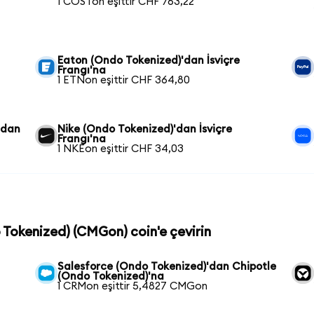
1 COSTon eşittir CHF 763,22
Eaton (Ondo Tokenized)'dan İsviçre
Frangı'na
1 ETNon eşittir CHF 364,80
'dan
Nike (Ondo Tokenized)'dan İsviçre
Frangı'na
1 NKEon eşittir CHF 34,03
o Tokenized) (CMGon) coin'e çevirin
Salesforce (Ondo Tokenized)'dan Chipotle
(Ondo Tokenized)'na
1 CRMon eşittir 5,4827 CMGon