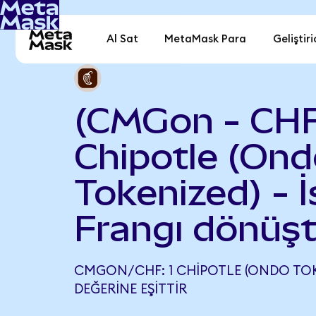
Al Sat
MetaMask Para
Geliştiri
(CMGon - CH
Chipotle (On
Tokenized) - İ
Frangı dönüşt
CMGON/CHF: 1 CHIPOTLE (ONDO TOKE
DEĞERINE EŞITTIR