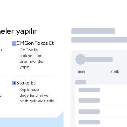
ler yapılır
İşlem Yap
CMGon Takas Et
zi
CMGon ile
blokzincirleri
arasında işlem
yapın.
15dk
30dk
Stake Et
Kriptonuzu
a
değerlendirin ve
pasif gelir elde edin.