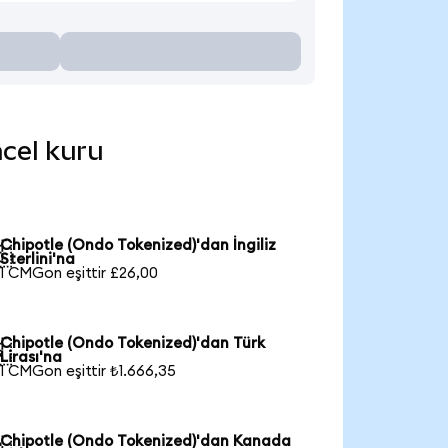
ncel kuru
Chipotle (Ondo Tokenized)'dan İngiliz

Sterlini'na
1 CMGon eşittir £26,00
Chipotle (Ondo Tokenized)'dan Türk

Lirası'na
1 CMGon eşittir ₺1.666,35
Chipotle (Ondo Tokenized)'dan Kanada