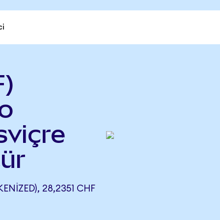
ci
F)
do
sviçre
ür
NIZED), 28,2351 CHF