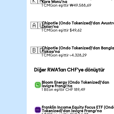
🇰🇷
Kore Wonu'na
1 CMGon eşittir ₩49.588,69
Chipotle (Ondo Tokenized)'dan Avustr
🇦🇺
Doları'na
1 CMGon eşittir $49,62
Chipotle (Ondo Tokenized)'dan Bangl
🇧🇩
Takası'na
1 CMGon eşittir ৳4.328,29
Diğer RWA'ları CHF'ye dönüştür
Bloom Energy (Ondo Tokenized)'dan
İsviçre Frangı'na
1 BEon eşittir CHF 189,49
Franklin Income Equity Focus ETF (Ond
Tokenized)'dan İsviçre Frangı'na