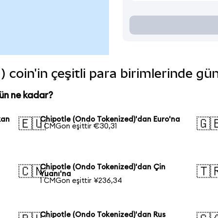
 coin'in çeşitli para birimlerinde gü
ün ne kadar?
kan
Chipotle (Ondo Tokenized)'dan Euro'na
🇪🇺
🇬
1 CMGon eşittir €30,31
Chipotle (Ondo Tokenized)'dan Çin
🇨🇳
🇹
Yuanı'na
1 CMGon eşittir ¥236,34
Chipotle (Ondo Tokenized)'dan Rus