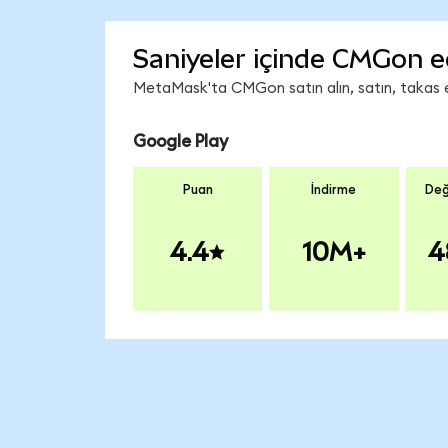
Saniyeler içinde CMGon e
MetaMask'ta CMGon satın alın, satın, takas edi
Google Play
Puan
İndirme
Değ
4.4
10M+
4