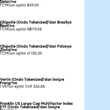

Doları'na
1 CMGon eşittir $49,05
Chipotle (Ondo Tokenized)'dan Brezilya

Reali'na
1 CMGon eşittir R$179,98
Chipotle (Ondo Tokenized)'dan Polonya

Zlotisi'na
1 CMGon eşittir zł 130,35
Vertiv (Ondo Tokenized)'dan İsviçre
Frangı'na
1 VRTon eşittir CHF 226,88
Franklin US Large Cap Multifactor Index
ETF (Ondo Tokenized)'dan İsviçre