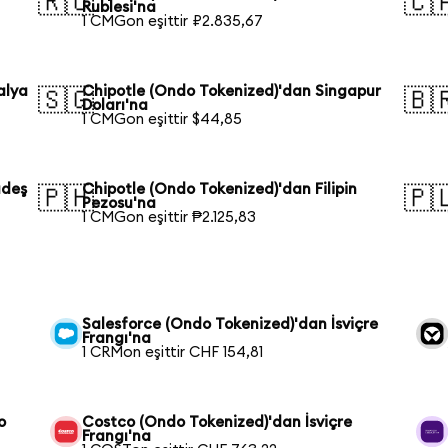
🇷🇺
🇨
Rublesi'na
1 CMGon eşittir ₽2.835,67
alya
Chipotle (Ondo Tokenized)'dan Singapur
🇸🇬
🇧
Doları'na
1 CMGon eşittir $44,85
adeş
Chipotle (Ondo Tokenized)'dan Filipin
🇵🇭
🇵
Pezosu'na
1 CMGon eşittir ₱2.125,83
Salesforce (Ondo Tokenized)'dan İsviçre
Frangı'na
1 CRMon eşittir CHF 154,81
o
Costco (Ondo Tokenized)'dan İsviçre
Frangı'na