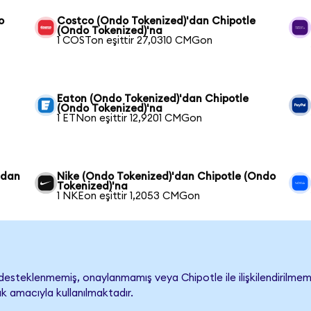
o
Costco (Ondo Tokenized)'dan Chipotle
(Ondo Tokenized)'na
1 COSTon eşittir 27,0310 CMGon
Eaton (Ondo Tokenized)'dan Chipotle
(Ondo Tokenized)'na
1 ETNon eşittir 12,9201 CMGon
'dan
Nike (Ondo Tokenized)'dan Chipotle (Ondo
Tokenized)'na
1 NKEon eşittir 1,2053 CMGon
esteklenmemiş, onaylanmamış veya Chipotle ile ilişkilendirilmemişt
k amacıyla kullanılmaktadır.