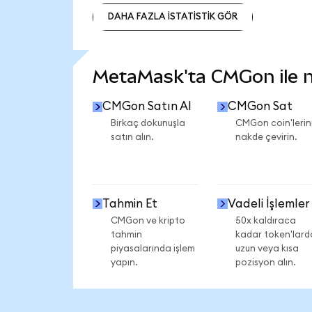
DAHA FAZLA İSTATİSTİK GÖR
DAHA FAZLA İSTATİSTİK GÖR
MetaMask'ta CMGon ile ne
CMGon Satın Al
CMGon Sat
Birkaç dokunuşla
CMGon coin'lerini
satın alın.
nakde çevirin.
Tahmin Et
Vadeli İşlemler
CMGon ve kripto
50x kaldıraca
tahmin
kadar token'lard
piyasalarında işlem
uzun veya kısa
yapın.
pozisyon alın.