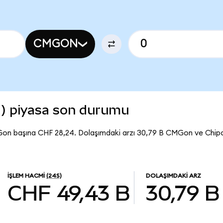
CMGON
d) piyasa son durumu
Gon başına CHF 28,24. Dolaşımdaki arzı 30,79 B CMGon ve Chip
İŞLEM HACMI
(24S)
DOLAŞIMDAKI ARZ
CHF 49,43 B
30,79 B