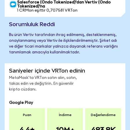
Salesforce (Ondo Tokenized)'dan Vertiv (Ondo
Tokenized)'na
1 CRMon eşittir 0,707581 VRTon
Sorumluluk Reddi
Bu ürün Vertiv tarafından ihraç edilmemiş, desteklenmemiş,
onaylanmamış veya Vertiv ile ilişkilendirilmemiştir. Şirket adı
ve diğer ticari markalar yalnızca dayanak referans varlığını
tanımlamak amacıyla kullanılmaktadır.
Saniyeler içinde VRTon edinin
MetaMask'ta VRTon satın alın, satın,
takas edin ve değiştirin. En güvenilir
kripto cüzdanı.
Google Play
Puan
İndirme
Değerlendirme
4.4
10M+
483.8K