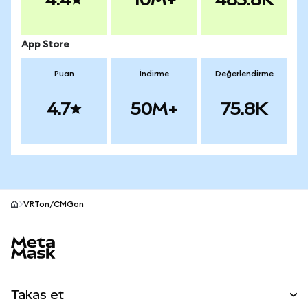
App Store
Puan
İndirme
Değerlendirme
4.7
50M+
75.8K
VRTon/CMGon
MetaMask site alt bilgisi
Takas et