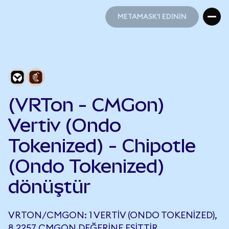
METAMASK'I EDİNİN
METAMASK'I EDİNİN
(VRTon - CMGon)
Vertiv (Ondo
Tokenized) - Chipotle
(Ondo Tokenized)
dönüştür
VRTON/CMGON: 1 VERTIV (ONDO TOKENIZED),
8,2257 CMGON DEĞERINE EŞITTIR