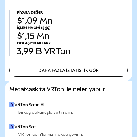
PIYASA DEĞERI
$1,09 Mn
İŞLEM HACMI
(24S)
$1,15 Mn
DOLAŞIMDAKI ARZ
3,99 B
VRTon
DAHA FAZLA İSTATİSTİK GÖR
DAHA FAZLA İSTATİSTİK GÖR
MetaMask'ta VRTon ile neler yapılır
VRTon Satın Al
Birkaç dokunuşla satın alın.
VRTon Sat
VRTon coin'lerinizi nakde çevirin.