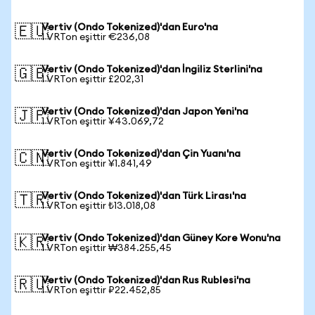
Vertiv (Ondo Tokenized)'dan Euro'na
🇪🇺
1 VRTon eşittir €236,08
Vertiv (Ondo Tokenized)'dan İngiliz Sterlini'na
🇬🇧
1 VRTon eşittir £202,31
Vertiv (Ondo Tokenized)'dan Japon Yeni'na
🇯🇵
1 VRTon eşittir ¥43.069,72
Vertiv (Ondo Tokenized)'dan Çin Yuanı'na
🇨🇳
1 VRTon eşittir ¥1.841,49
Vertiv (Ondo Tokenized)'dan Türk Lirası'na
🇹🇷
1 VRTon eşittir ₺13.018,08
Vertiv (Ondo Tokenized)'dan Güney Kore Wonu'na
🇰🇷
1 VRTon eşittir ₩384.255,45
Vertiv (Ondo Tokenized)'dan Rus Rublesi'na
🇷🇺
1 VRTon eşittir ₽22.452,85