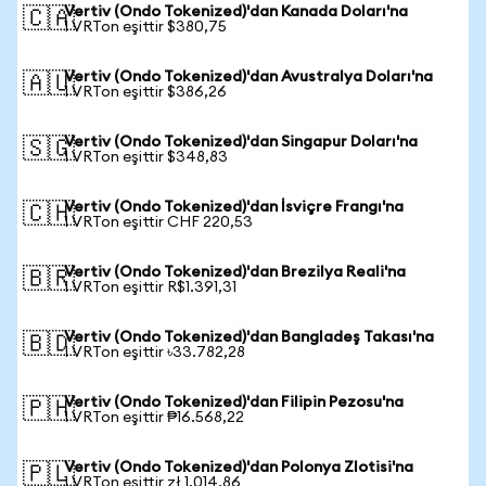
Vertiv (Ondo Tokenized)'dan Kanada Doları'na
🇨🇦
1 VRTon eşittir $380,75
Vertiv (Ondo Tokenized)'dan Avustralya Doları'na
🇦🇺
1 VRTon eşittir $386,26
Vertiv (Ondo Tokenized)'dan Singapur Doları'na
🇸🇬
1 VRTon eşittir $348,83
Vertiv (Ondo Tokenized)'dan İsviçre Frangı'na
🇨🇭
1 VRTon eşittir CHF 220,53
Vertiv (Ondo Tokenized)'dan Brezilya Reali'na
🇧🇷
1 VRTon eşittir R$1.391,31
Vertiv (Ondo Tokenized)'dan Bangladeş Takası'na
🇧🇩
1 VRTon eşittir ৳33.782,28
Vertiv (Ondo Tokenized)'dan Filipin Pezosu'na
🇵🇭
1 VRTon eşittir ₱16.568,22
Vertiv (Ondo Tokenized)'dan Polonya Zlotisi'na
🇵🇱
1 VRTon eşittir zł 1.014,86