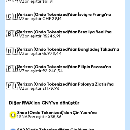
1 VZon eşittir $61,91
Verizon (Ondo Tokenized)'dan İsviçre Frangı'na
🇨🇭
1 VZon eşittir CHF 39,14
Verizon (Ondo Tokenized)'dan Brezilya Reali'na
🇧🇷
1 VZon eşittir R$246,91
Verizon (Ondo Tokenized)'dan Bangladeş Takası'na
🇧🇩
1 VZon eşittir ৳5.978,44
Verizon (Ondo Tokenized)'dan Filipin Pezosu'na
🇵🇭
1 VZon eşittir ₱2.940,54
Verizon (Ondo Tokenized)'dan Polonya Zlotisi'na
🇵🇱
1 VZon eşittir zł 179,96
Diğer RWA'ları CNY'ye dönüştür
Snap (Ondo Tokenized)'dan Çin Yuanı'na
1 SNAPon eşittir ¥35,56