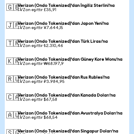
Verizon (Ondo Tokenized)'dan İngiliz Sterlini'na
🇬🇧
1 VZon eşittir £35,91
Verizon (Ondo Tokenized)'dan Japon Yeni'na
🇯🇵
1 VZon eşittir ¥7.644,15
Verizon (Ondo Tokenized)'dan Türk Lirası'na
🇹🇷
1 VZon eşittir ₺2.310,46
Verizon (Ondo Tokenized)'dan Güney Kore Wonu'na
🇰🇷
1 VZon eşittir ₩68.197,9
Verizon (Ondo Tokenized)'dan Rus Rublesi'na
🇷🇺
1 VZon eşittir ₽3.984,95
Verizon (Ondo Tokenized)'dan Kanada Doları'na
🇨🇦
1 VZon eşittir $67,58
Verizon (Ondo Tokenized)'dan Avustralya Doları'na
🇦🇺
1 VZon eşittir $68,54
Verizon (Ondo Tokenized)'dan Singapur Doları'na
🇸🇬