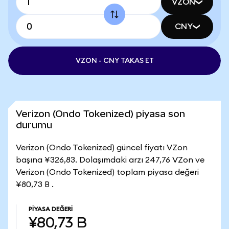
VZON
CNY
VZON - CNY TAKAS ET
Verizon (Ondo Tokenized) piyasa son
durumu
Verizon (Ondo Tokenized) güncel fiyatı VZon
başına ¥326,83. Dolaşımdaki arzı 247,76 VZon ve
Verizon (Ondo Tokenized) toplam piyasa değeri
¥80,73 B .
PIYASA DEĞERI
¥80,73 B