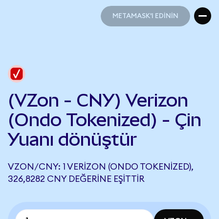
METAMASK'I EDİNİN
METAMASK'I EDİNİN
(VZon - CNY) Verizon
(Ondo Tokenized) - Çin
Yuanı dönüştür
VZON/CNY: 1 VERIZON (ONDO TOKENIZED),
326,8282 CNY DEĞERINE EŞITTIR