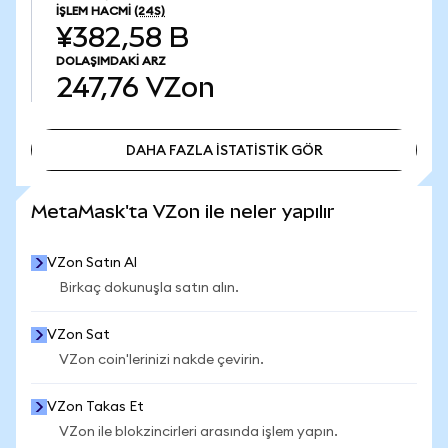
İŞLEM HACMI
(24S)
¥382,58 B
DOLAŞIMDAKI ARZ
247,76
VZon
DAHA FAZLA İSTATİSTİK GÖR
DAHA FAZLA İSTATİSTİK GÖR
MetaMask'ta VZon ile neler yapılır
VZon Satın Al
Birkaç dokunuşla satın alın.
VZon Sat
VZon coin'lerinizi nakde çevirin.
VZon Takas Et
VZon ile blokzincirleri arasında işlem yapın.