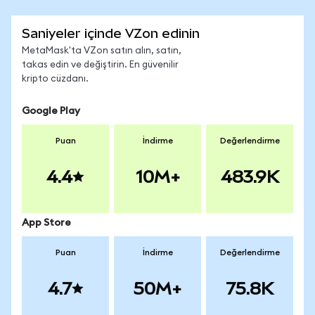
Saniyeler içinde VZon edinin
MetaMask'ta VZon satın alın, satın,
takas edin ve değiştirin. En güvenilir
kripto cüzdanı.
Google Play
Puan
İndirme
Değerlendirme
4.4
10M+
483.9K
App Store
Puan
İndirme
Değerlendirme
4.7
50M+
75.8K