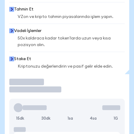
Tahmin Et
VZon ve kripto tahmin piyasalarında işlem yapın.
Vadeli İşlemler
50x kaldıraca kadar token'larda uzun veya kısa
pozisyon alın.
Stake Et
Kriptonuzu değerlendirin ve pasif gelir elde edin.
İşlem Yap
15dk
30dk
1sa
4sa
1G