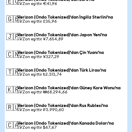
🇪🇺
1 VZon eşittir €41,96
Verizon (Ondo Tokenized)'dan İngiliz Sterlini'na
🇬🇧
1 VZon eşittir £35,96
Verizon (Ondo Tokenized)'dan Japon Yeni'na
🇯🇵
1 VZon eşittir ¥7.654,89
Verizon (Ondo Tokenized)'dan Çin Yuanı'na
🇨🇳
1 VZon eşittir ¥327,29
Verizon (Ondo Tokenized)'dan Türk Lirası'na
🇹🇷
1 VZon eşittir ₺2.313,74
Verizon (Ondo Tokenized)'dan Güney Kore Wonu'na
🇰🇷
1 VZon eşittir ₩68.294,66
Verizon (Ondo Tokenized)'dan Rus Rublesi'na
🇷🇺
1 VZon eşittir ₽3.990,60
Verizon (Ondo Tokenized)'dan Kanada Doları'na
🇨🇦
1 VZon eşittir $67,67