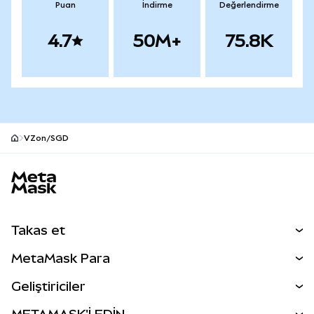
Puan
İndirme
Değerlendirme
4.7
50M+
75.8K
VZon/SGD
MetaMask site alt bilgisi
Takas et
Takas İşlemleri
MetaMask Para
Tahmin Et
YENİ
Kripto Al
Geliştiriciler
Perps
YENİ
MetaMask Kart
Dökümantasyon