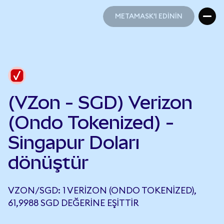
METAMASK'I EDİNİN
METAMASK'I EDİNİN
(VZon - SGD) Verizon
(Ondo Tokenized) -
Singapur Doları
dönüştür
VZON/SGD: 1 VERIZON (ONDO TOKENIZED),
61,9988 SGD DEĞERINE EŞITTIR