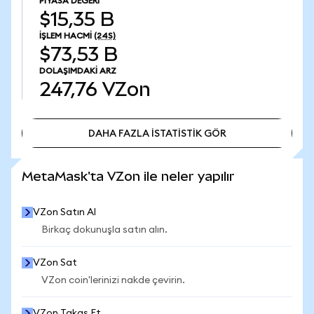
PIYASA DEĞERI
$15,35 B
İŞLEM HACMI
(24S)
$73,53 B
DOLAŞIMDAKI ARZ
247,76
VZon
DAHA FAZLA İSTATİSTİK GÖR
DAHA FAZLA İSTATİSTİK GÖR
MetaMask'ta VZon ile neler yapılır
VZon Satın Al
Birkaç dokunuşla satın alın.
VZon Sat
VZon coin'lerinizi nakde çevirin.
VZon Takas Et