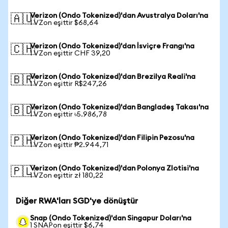
Verizon (Ondo Tokenized)'dan Avustralya Doları'na
🇦🇺
1 VZon eşittir $68,64
Verizon (Ondo Tokenized)'dan İsviçre Frangı'na
🇨🇭
1 VZon eşittir CHF 39,20
Verizon (Ondo Tokenized)'dan Brezilya Reali'na
🇧🇷
1 VZon eşittir R$247,26
Verizon (Ondo Tokenized)'dan Bangladeş Takası'na
🇧🇩
1 VZon eşittir ৳5.986,78
Verizon (Ondo Tokenized)'dan Filipin Pezosu'na
🇵🇭
1 VZon eşittir ₱2.944,71
Verizon (Ondo Tokenized)'dan Polonya Zlotisi'na
🇵🇱
1 VZon eşittir zł 180,22
Diğer RWA'ları SGD'ye dönüştür
Snap (Ondo Tokenized)'dan Singapur Doları'na
1 SNAPon eşittir $6,74