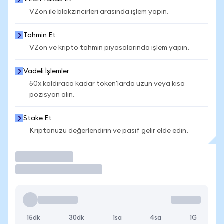
VZon ile blokzincirleri arasında işlem yapın.
Tahmin Et
VZon ve kripto tahmin piyasalarında işlem yapın.
Vadeli İşlemler
50x kaldıraca kadar token'larda uzun veya kısa
pozisyon alın.
Stake Et
Kriptonuzu değerlendirin ve pasif gelir elde edin.
İşlem Yap
15dk
30dk
1sa
4sa
1G