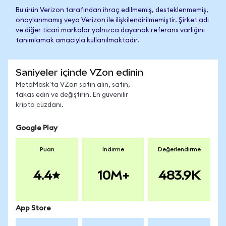
Bu ürün Verizon tarafından ihraç edilmemiş, desteklenmemiş,
onaylanmamış veya Verizon ile ilişkilendirilmemiştir. Şirket adı
ve diğer ticari markalar yalnızca dayanak referans varlığını
tanımlamak amacıyla kullanılmaktadır.
Saniyeler içinde VZon edinin
MetaMask'ta VZon satın alın, satın,
takas edin ve değiştirin. En güvenilir
kripto cüzdanı.
Google Play
Puan
İndirme
Değerlendirme
4.4
10M+
483.9K
App Store