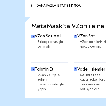
DAHA FAZLA İSTATİSTİK GÖR
DAHA FAZLA İSTATİSTİK GÖR
MetaMask'ta VZon ile nele
VZon Satın Al
VZon Sat
Birkaç dokunuşla
VZon coin'lerinizi
satın alın.
nakde çevirin.
Tahmin Et
Vadeli İşlemler
VZon ve kripto
50x kaldıraca
tahmin
kadar token'lard
piyasalarında işlem
uzun veya kısa
yapın.
pozisyon alın.