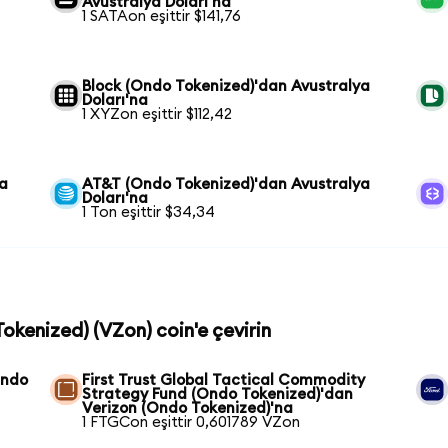
Avustralya Doları'na
1 SATAon eşittir $141,76
Block (Ondo Tokenized)'dan Avustralya
Doları'na
1 XYZon eşittir $112,42
ya
AT&T (Ondo Tokenized)'dan Avustralya
Doları'na
1 Ton eşittir $34,34
Tokenized) (VZon) coin'e çevirin
Ondo
First Trust Global Tactical Commodity
Strategy Fund (Ondo Tokenized)'dan
Verizon (Ondo Tokenized)'na
1 FTGCon eşittir 0,601789 VZon