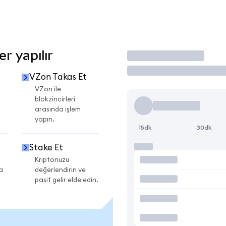
r yapılır
İşlem Yap
VZon Takas Et
VZon ile
blokzincirleri
arasında işlem
yapın.
15dk
30dk
Stake Et
Kriptonuzu
a
değerlendirin ve
pasif gelir elde edin.