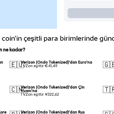
coin'in çeşitli para birimlerinde gün
n ne kadar?
an
Verizon (Ondo Tokenized)'dan Euro'na
🇪🇺
🇬
1 VZon eşittir €41,49
Verizon (Ondo Tokenized)'dan Çin
🇨🇳
🇹
Yuanı'na
1 VZon eşittir ¥322,62
Kore
Verizon (Ondo Tokenized)'dan Rus