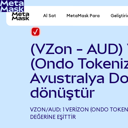
Al Sat
MetaMask Para
Geliştiri
(VZon - AUD) 
(Ondo Tokeniz
Avustralya Do
dönüştür
VZON/AUD: 1 VERIZON (ONDO TOKENI
DEĞERINE EŞITTIR