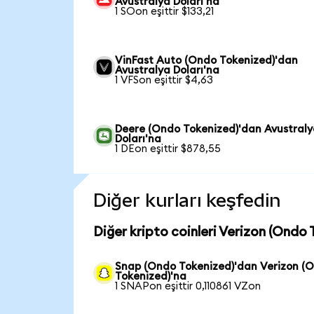
Avustralya Doları'na
1 SOon eşittir $133,21
VinFast Auto (Ondo Tokenized)'dan
Avustralya Doları'na
1 VFSon eşittir $4,63
Deere (Ondo Tokenized)'dan Avustral
Doları'na
1 DEon eşittir $878,55
Diğer kurları keşfedin
Diğer kripto coinleri Verizon (Ondo 
Snap (Ondo Tokenized)'dan Verizon (
Tokenized)'na
1 SNAPon eşittir 0,110861 VZon