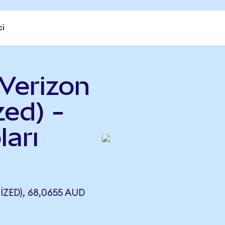
ci
Verizon
ed) -
ları
ZED), 68,0655 AUD