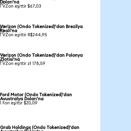

Doları'na
1 VZon eşittir $67,03
Verizon (Ondo Tokenized)'dan Brezilya

Reali'na
1 VZon eşittir R$244,95
Verizon (Ondo Tokenized)'dan Polonya

Zlotisi'na
1 VZon eşittir zł 178,59
Ford Motor (Ondo Tokenized)'dan
Avustralya Doları'na
1 Fon eşittir $20,09
Grab Holdings (Ondo Tokenized)'dan