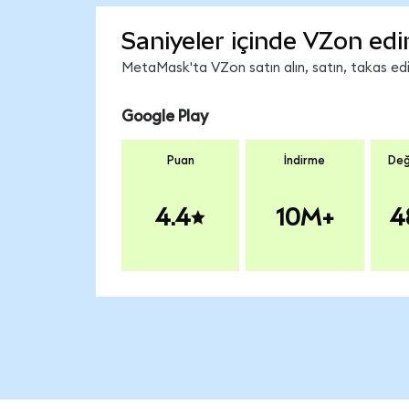
Saniyeler içinde VZon edi
MetaMask'ta VZon satın alın, satın, takas edin
Google Play
Puan
İndirme
Değ
4.4
10M+
4