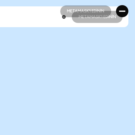
METAMASK'I EDİNİN
METAMASK'I EDİNİN
METAMASK'I EDİNİN
METAMASK'I EDİNİN