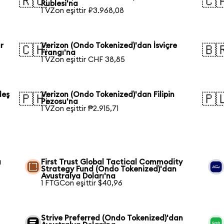
🇷🇺
🇨
Rublesi'na
1 VZon eşittir ₽3.968,08
r
Verizon (Ondo Tokenized)'dan İsviçre
🇨🇭
🇧
Frangı'na
1 VZon eşittir CHF 38,85
deş
Verizon (Ondo Tokenized)'dan Filipin
🇵🇭
🇵
Pezosu'na
1 VZon eşittir ₱2.915,71
a
First Trust Global Tactical Commodity
Strategy Fund (Ondo Tokenized)'dan
Avustralya Doları'na
1 FTGCon eşittir $40,96
Strive Preferred (Ondo Tokenized)'dan