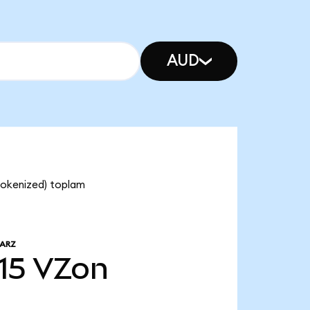
AUD
Tokenized) toplam
 ARZ
15
VZon