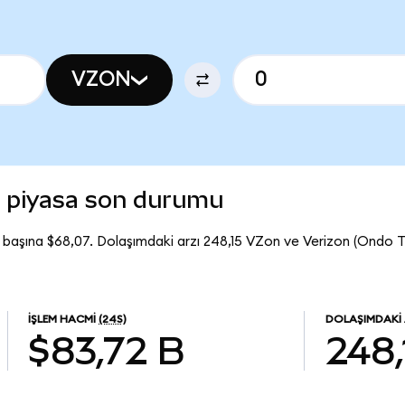
VZON
) piyasa son durumu
 başına $68,07. Dolaşımdaki arzı 248,15 VZon ve Verizon (Ondo 
İŞLEM HACMI
(24S)
DOLAŞIMDAKI
$83,72 B
248,