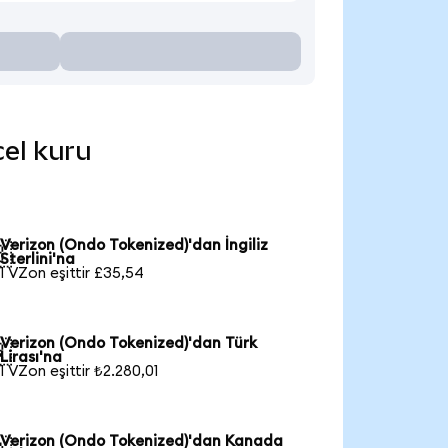
cel kuru
Verizon (Ondo Tokenized)'dan İngiliz

Sterlini'na
1 VZon eşittir £35,54
Verizon (Ondo Tokenized)'dan Türk

Lirası'na
1 VZon eşittir ₺2.280,01
Verizon (Ondo Tokenized)'dan Kanada