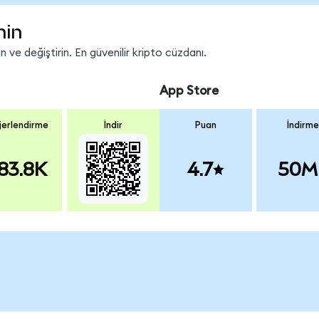
nin
 ve değiştirin. En güvenilir kripto cüzdanı.
App Store
erlendirme
İndir
Puan
İndirme
83.8K
4.7
50M