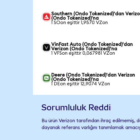
Southern (Ondo Tokenized)'dan Veriz
(Ondo Tokenized)'na
1 SOon eşittir 1,9570 VZon
VinFast Auto (Ondo Tokenized)'dan
Verizon (Ondo Tokenized)'na
1 VFSon eşittir 0,067981 VZon
Deere (Ondo Tokenized)'dan Verizon
(Ondo Tokenized)'na
1 DEon eşittir 12,9074 VZon
Sorumluluk Reddi
Bu ürün Verizon tarafından ihraç edilmemiş, de
dayanak referans varlığını tanımlamak amacıyl