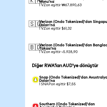
🇰🇷
Wonu'na
1 VZon eşittir ₩67.890,63
Verizon (Ondo Tokenized)'dan Singapu
🇸🇬
Doları'na
1 VZon eşittir $61,32
Verizon (Ondo Tokenized)'dan Bangla
🇧🇩
Takası'na
1 VZon eşittir ৳5.928,90
Diğer RWA'ları AUD'ye dönüştür
Snap (Ondo Tokenized)'dan Avustraly
Doları'na
1 SNAPon eşittir $7,55
Southern (Ondo Tokenized)'dan