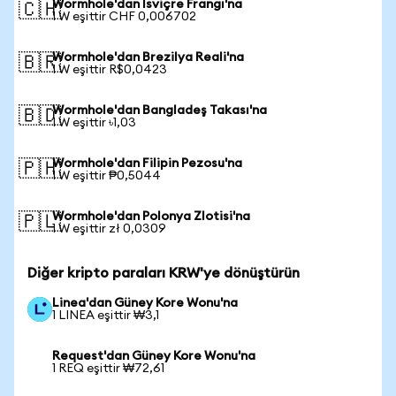
Wormhole'dan İsviçre Frangı'na
🇨🇭
1 W eşittir CHF 0,006702
Wormhole'dan Brezilya Reali'na
🇧🇷
1 W eşittir R$0,0423
Wormhole'dan Bangladeş Takası'na
🇧🇩
1 W eşittir ৳1,03
Wormhole'dan Filipin Pezosu'na
🇵🇭
1 W eşittir ₱0,5044
Wormhole'dan Polonya Zlotisi'na
🇵🇱
1 W eşittir zł 0,0309
Diğer kripto paraları KRW'ye dönüştürün
Linea'dan Güney Kore Wonu'na
1 LINEA eşittir ₩3,1
Request'dan Güney Kore Wonu'na
1 REQ eşittir ₩72,61