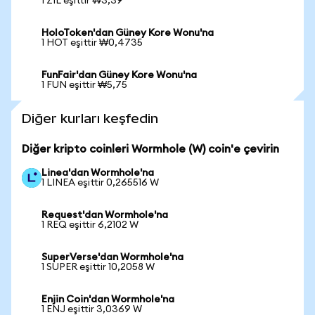
1 ZIL eşittir ₩3,39
HoloToken'dan Güney Kore Wonu'na
1 HOT eşittir ₩0,4735
FunFair'dan Güney Kore Wonu'na
1 FUN eşittir ₩5,75
Diğer kurları keşfedin
Diğer kripto coinleri Wormhole (W) coin'e çevirin
Linea'dan Wormhole'na
1 LINEA eşittir 0,265516 W
Request'dan Wormhole'na
1 REQ eşittir 6,2102 W
SuperVerse'dan Wormhole'na
1 SUPER eşittir 10,2058 W
Enjin Coin'dan Wormhole'na
1 ENJ eşittir 3,0369 W