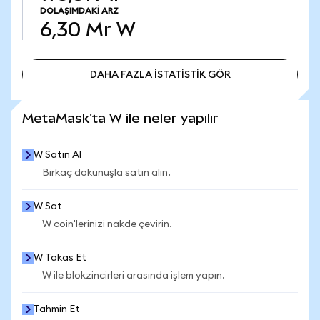
DOLAŞIMDAKI ARZ
6,30 Mr
W
DAHA FAZLA İSTATİSTİK GÖR
DAHA FAZLA İSTATİSTİK GÖR
MetaMask'ta W ile neler yapılır
W Satın Al
Birkaç dokunuşla satın alın.
W Sat
W coin'lerinizi nakde çevirin.
W Takas Et
W ile blokzincirleri arasında işlem yapın.
Tahmin Et