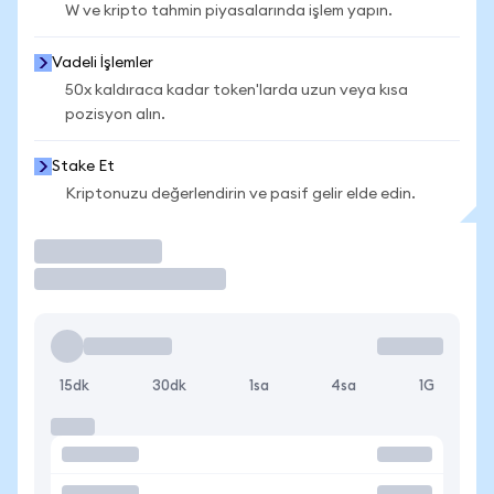
W ve kripto tahmin piyasalarında işlem yapın.
Vadeli İşlemler
50x kaldıraca kadar token'larda uzun veya kısa
pozisyon alın.
Stake Et
Kriptonuzu değerlendirin ve pasif gelir elde edin.
İşlem Yap
15dk
30dk
1sa
4sa
1G