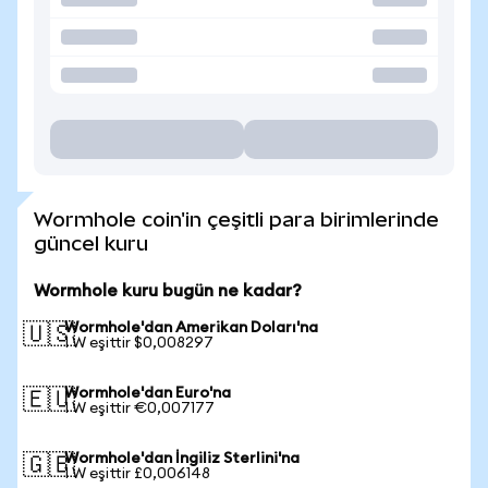
Wormhole coin'in çeşitli para birimlerinde
güncel kuru
Wormhole kuru bugün ne kadar?
Wormhole'dan Amerikan Doları'na
🇺🇸
1 W eşittir $0,008297
Wormhole'dan Euro'na
🇪🇺
1 W eşittir €0,007177
Wormhole'dan İngiliz Sterlini'na
🇬🇧
1 W eşittir £0,006148