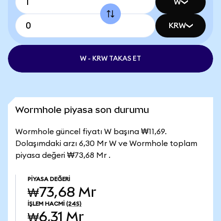
W
KRW
W - KRW TAKAS ET
Wormhole piyasa son durumu
Wormhole güncel fiyatı W başına ₩11,69.
Dolaşımdaki arzı 6,30 Mr W ve Wormhole toplam
piyasa değeri ₩73,68 Mr .
PIYASA DEĞERI
₩73,68 Mr
İŞLEM HACMI
(24S)
₩6,31 Mr