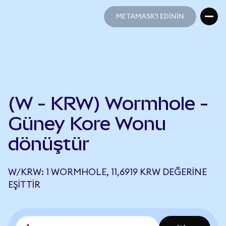
METAMASK'I EDİNİN
METAMASK'I EDİNİN
(W - KRW) Wormhole -
Güney Kore Wonu
dönüştür
W/KRW: 1 WORMHOLE, 11,6919 KRW DEĞERINE
EŞITTIR