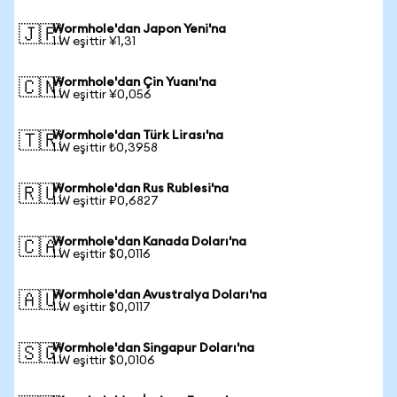
Wormhole'dan Japon Yeni'na
🇯🇵
1 W eşittir ¥1,31
Wormhole'dan Çin Yuanı'na
🇨🇳
1 W eşittir ¥0,056
Wormhole'dan Türk Lirası'na
🇹🇷
1 W eşittir ₺0,3958
Wormhole'dan Rus Rublesi'na
🇷🇺
1 W eşittir ₽0,6827
Wormhole'dan Kanada Doları'na
🇨🇦
1 W eşittir $0,0116
Wormhole'dan Avustralya Doları'na
🇦🇺
1 W eşittir $0,0117
Wormhole'dan Singapur Doları'na
🇸🇬
1 W eşittir $0,0106