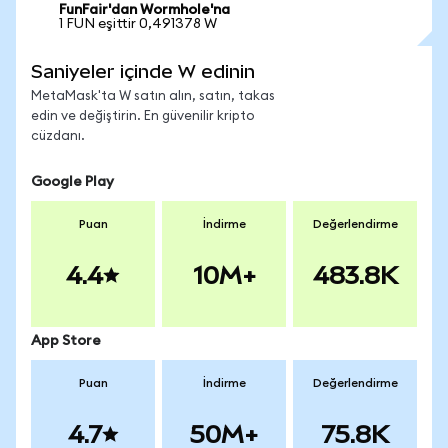
FunFair'dan Wormhole'na
1 FUN eşittir 0,491378 W
Saniyeler içinde W edinin
MetaMask'ta W satın alın, satın, takas
edin ve değiştirin. En güvenilir kripto
cüzdanı.
Google Play
Puan
İndirme
Değerlendirme
4.4
10M+
483.8K
App Store
Puan
İndirme
Değerlendirme
4.7
50M+
75.8K