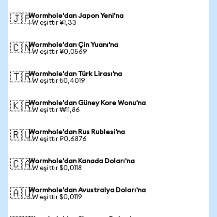
Wormhole'dan Japon Yeni'na
🇯🇵
1 W eşittir ¥1,33
Wormhole'dan Çin Yuanı'na
🇨🇳
1 W eşittir ¥0,0569
Wormhole'dan Türk Lirası'na
🇹🇷
1 W eşittir ₺0,4019
Wormhole'dan Güney Kore Wonu'na
🇰🇷
1 W eşittir ₩11,86
Wormhole'dan Rus Rublesi'na
🇷🇺
1 W eşittir ₽0,6876
Wormhole'dan Kanada Doları'na
🇨🇦
1 W eşittir $0,0118
Wormhole'dan Avustralya Doları'na
🇦🇺
1 W eşittir $0,0119