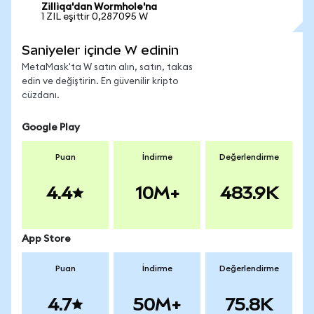
Zilliqa'dan Wormhole'na
1 ZIL eşittir 0,287095 W
Saniyeler içinde W edinin
MetaMask'ta W satın alın, satın, takas
edin ve değiştirin. En güvenilir kripto
cüzdanı.
Google Play
Puan
İndirme
Değerlendirme
4.4
10M+
483.9K
App Store
Puan
İndirme
Değerlendirme
4.7
50M+
75.8K