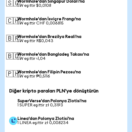
Wormhole'dan Singapur Doları'na
🇸🇬
1 W eşittir $0,0108
Wormhole'dan İsviçre Frangı'na
🇨🇭
1 W eşittir CHF 0,006815
Wormhole'dan Brezilya Reali'na
🇧🇷
1 W eşittir R$0,043
Wormhole'dan Bangladeş Takası'na
🇧🇩
1 W eşittir ৳1,04
Wormhole'dan Filipin Pezosu'na
🇵🇭
1 W eşittir ₱0,5116
Diğer kripto paraları PLN'ye dönüştürün
SuperVerse'dan Polonya Zlotisi'na
1 SUPER eşittir zł 0,3193
Linea'dan Polonya Zlotisi'na
1 LINEA eşittir zł 0,008234