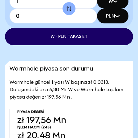
W
PLN
W - PLN TAKAS ET
Wormhole piyasa son durumu
Wormhole güncel fiyatı W başına zł 0,0313.
Dolaşımdaki arzı 6,30 Mr W ve Wormhole toplam
piyasa değeri zł 197,56 Mn .
PIYASA DEĞERI
zł 197,56 Mn
İŞLEM HACMI
(24S)
zł 20,48 Mn