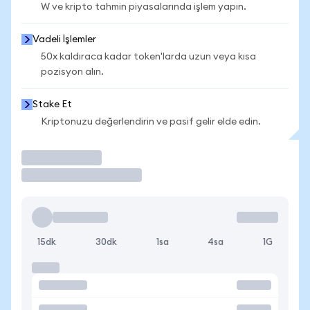
W ve kripto tahmin piyasalarında işlem yapın.
Vadeli İşlemler
50x kaldıraca kadar token'larda uzun veya kısa
pozisyon alın.
Stake Et
Kriptonuzu değerlendirin ve pasif gelir elde edin.
İşlem Yap
15dk
30dk
1sa
4sa
1G