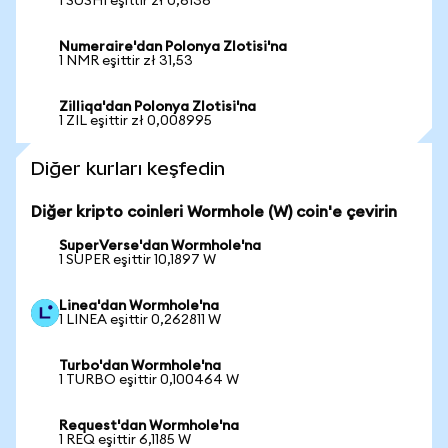
1 SUSHI eşittir zł 0,6136
Numeraire'dan Polonya Zlotisi'na
1 NMR eşittir zł 31,53
Zilliqa'dan Polonya Zlotisi'na
1 ZIL eşittir zł 0,008995
Diğer kurları keşfedin
Diğer kripto coinleri Wormhole (W) coin'e çevirin
SuperVerse'dan Wormhole'na
1 SUPER eşittir 10,1897 W
Linea'dan Wormhole'na
1 LINEA eşittir 0,262811 W
Turbo'dan Wormhole'na
1 TURBO eşittir 0,100464 W
Request'dan Wormhole'na
1 REQ eşittir 6,1185 W