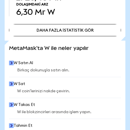
DOLAŞIMDAKI ARZ
6,30 Mr
W
DAHA FAZLA İSTATİSTİK GÖR
DAHA FAZLA İSTATİSTİK GÖR
MetaMask'ta W ile neler yapılır
W Satın Al
Birkaç dokunuşla satın alın.
W Sat
W coin'lerinizi nakde çevirin.
W Takas Et
W ile blokzincirleri arasında işlem yapın.
Tahmin Et