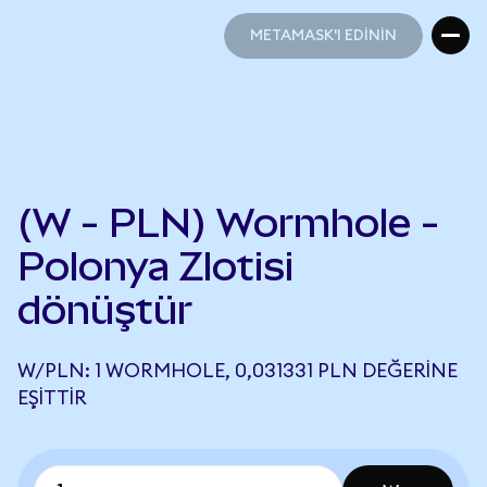
METAMASK'I EDİNİN
METAMASK'I EDİNİN
(W - PLN) Wormhole -
Polonya Zlotisi
dönüştür
W/PLN: 1 WORMHOLE, 0,031331 PLN DEĞERINE
EŞITTIR