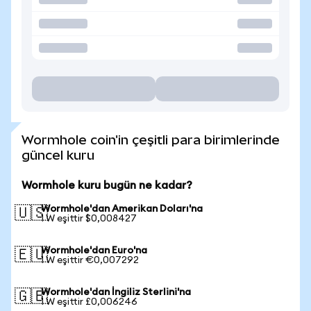
Wormhole coin'in çeşitli para birimlerinde
güncel kuru
Wormhole kuru bugün ne kadar?
Wormhole'dan Amerikan Doları'na
🇺🇸
1 W eşittir $0,008427
Wormhole'dan Euro'na
🇪🇺
1 W eşittir €0,007292
Wormhole'dan İngiliz Sterlini'na
🇬🇧
1 W eşittir £0,006246