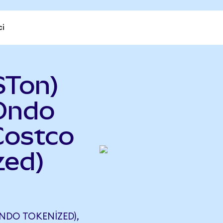
ci
STon)
(Ondo
Costco
zed)
NDO TOKENIZED),