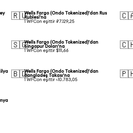
ney
Wells Fargo (Ondo Tokenized)'dan Rus
🇷🇺
🇨
Rublesi'na
1 WFCon eşittir ₽7.129,25
Wells Fargo (Ondo Tokenized)'dan
🇸🇬
🇨
Singapur Doları'na
1 WFCon eşittir $111,66
ilya
Wells Fargo (Ondo Tokenized)'dan
🇧🇩
🇵
Bangladeş Takası'na
1 WFCon eşittir ৳10.783,05
onya