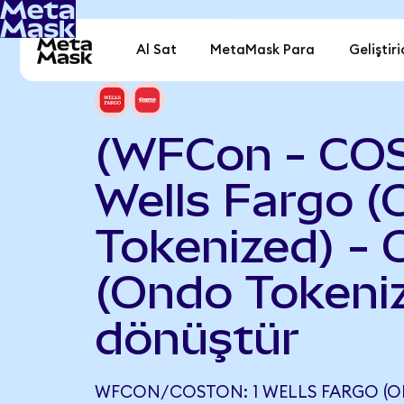
Al Sat
MetaMask Para
Geliştiri
(WFCon - CO
Wells Fargo 
Tokenized) - 
(Ondo Tokeni
dönüştür
WFCON/COSTON: 1 WELLS FARGO (O