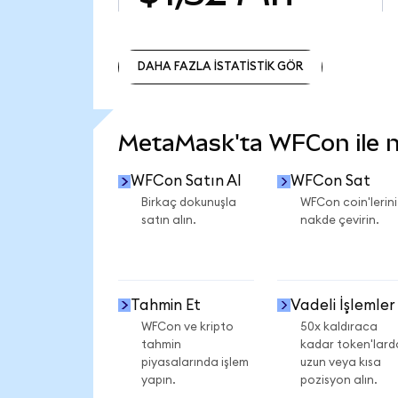
DAHA FAZLA İSTATİSTİK GÖR
DAHA FAZLA İSTATİSTİK GÖR
MetaMask'ta WFCon ile ne
WFCon Satın Al
WFCon Sat
Birkaç dokunuşla
WFCon coin'lerini
satın alın.
nakde çevirin.
Tahmin Et
Vadeli İşlemler
WFCon ve kripto
50x kaldıraca
tahmin
kadar token'lard
piyasalarında işlem
uzun veya kısa
yapın.
pozisyon alın.