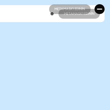
METAMASK'I EDİNİN
METAMASK'I EDİNİN
METAMASK'I EDİNİN
METAMASK'I EDİNİN