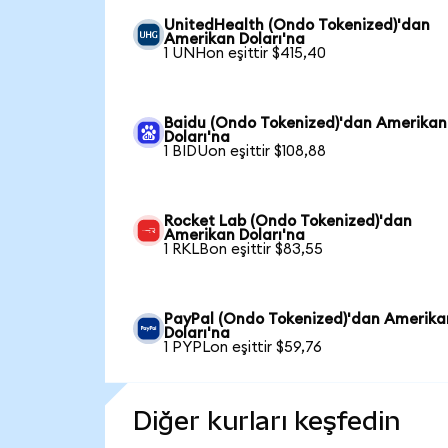
UnitedHealth (Ondo Tokenized)'dan
Amerikan Doları'na
1 UNHon eşittir $415,40
Baidu (Ondo Tokenized)'dan Amerikan
Doları'na
1 BIDUon eşittir $108,88
Rocket Lab (Ondo Tokenized)'dan
Amerikan Doları'na
1 RKLBon eşittir $83,55
PayPal (Ondo Tokenized)'dan Amerika
Doları'na
1 PYPLon eşittir $59,76
Diğer kurları keşfedin