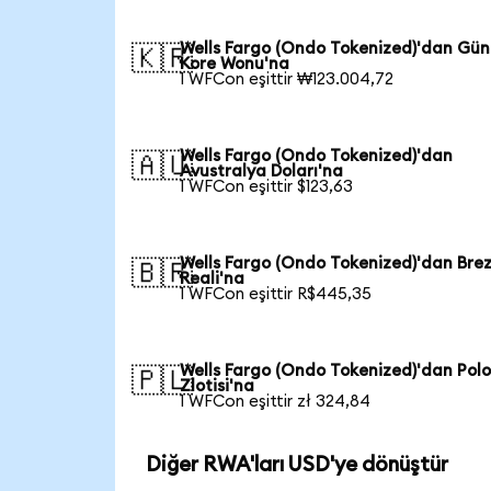
Wells Fargo (Ondo Tokenized)'dan Gü
🇰🇷
Kore Wonu'na
1 WFCon eşittir ₩123.004,72
Wells Fargo (Ondo Tokenized)'dan
🇦🇺
Avustralya Doları'na
1 WFCon eşittir $123,63
Wells Fargo (Ondo Tokenized)'dan Brez
🇧🇷
Reali'na
1 WFCon eşittir R$445,35
Wells Fargo (Ondo Tokenized)'dan Pol
🇵🇱
Zlotisi'na
1 WFCon eşittir zł 324,84
Diğer RWA'ları USD'ye dönüştür