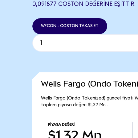
0,091877 COSTON DEĞERINE EŞITTIR
WFCON - COSTON TAKAS ET
Wells Fargo (Ondo Token
Wells Fargo (Ondo Tokenized) güncel fiyatı 
toplam piyasa değeri $1,32 Mn .
PIYASA DEĞERI
$1,32 Mn