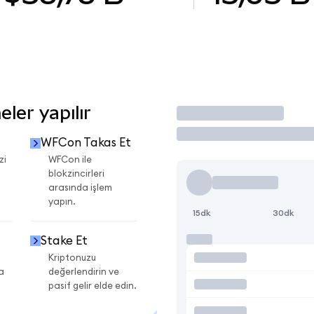
ler yapılır
İşlem Yap
WFCon Takas Et
zi
WFCon ile
blokzincirleri
arasında işlem
yapın.
15dk
30dk
Stake Et
Kriptonuzu
a
değerlendirin ve
pasif gelir elde edin.