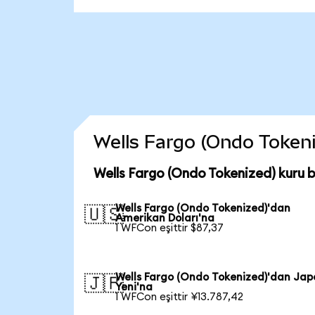
Wells Fargo (Ondo Tokeniz
Wells Fargo (Ondo Tokenized) kuru 
Wells Fargo (Ondo Tokenized)'dan
🇺🇸
Amerikan Doları'na
1 WFCon eşittir $87,37
Wells Fargo (Ondo Tokenized)'dan Jap
🇯🇵
Yeni'na
1 WFCon eşittir ¥13.787,42