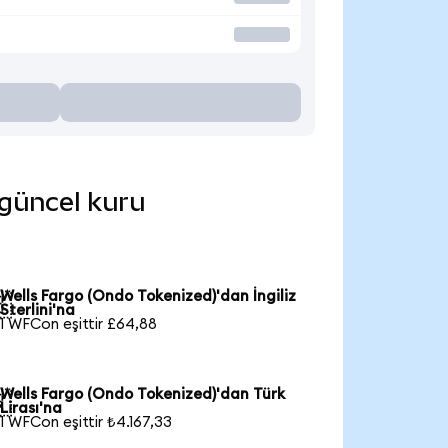
 güncel kuru
Wells Fargo (Ondo Tokenized)'dan İngiliz

Sterlini'na
1 WFCon eşittir £64,88
Wells Fargo (Ondo Tokenized)'dan Türk

Lirası'na
1 WFCon eşittir ₺4.167,33