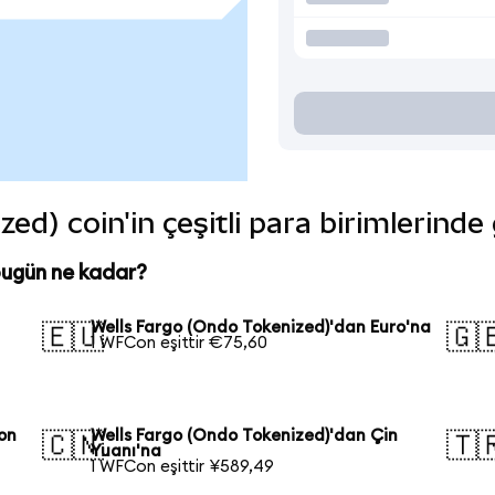
ed) coin'in çeşitli para birimlerinde
bugün ne kadar?
Wells Fargo (Ondo Tokenized)'dan Euro'na
🇪🇺
🇬
1 WFCon eşittir €75,60
on
Wells Fargo (Ondo Tokenized)'dan Çin
🇨🇳
🇹
Yuanı'na
1 WFCon eşittir ¥589,49