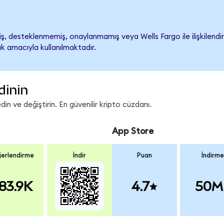
, desteklenmemiş, onaylanmamış veya Wells Fargo ile ilişkilendiril
k amacıyla kullanılmaktadır.
dinin
n ve değiştirin. En güvenilir kripto cüzdanı.
App Store
erlendirme
İndir
Puan
İndirme
83.9K
4.7
50M