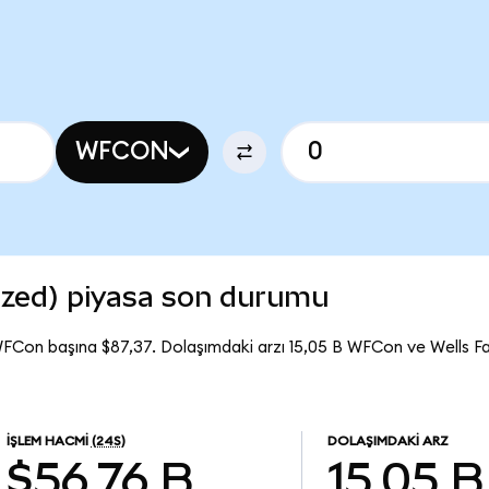
WFCON
ized) piyasa son durumu
WFCon başına $87,37. Dolaşımdaki arzı 15,05 B WFCon ve Wells 
İŞLEM HACMI
(24S)
DOLAŞIMDAKI ARZ
$56,76 B
15,05 B