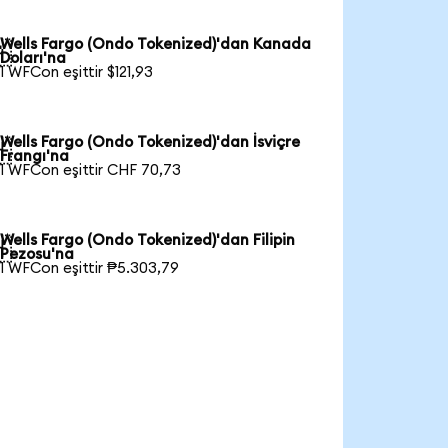
Wells Fargo (Ondo Tokenized)'dan Kanada

Doları'na
1 WFCon eşittir $121,93
Wells Fargo (Ondo Tokenized)'dan İsviçre

Frangı'na
1 WFCon eşittir CHF 70,73
Wells Fargo (Ondo Tokenized)'dan Filipin

Pezosu'na
1 WFCon eşittir ₱5.303,79