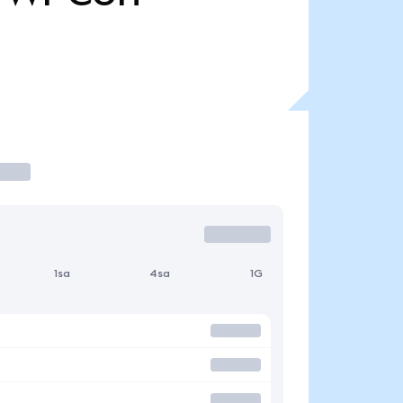
1sa
4sa
1G