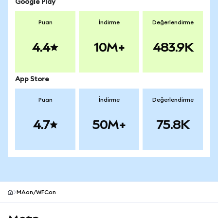
Google Play
Puan
İndirme
Değerlendirme
4.4
10M+
483.9K
App Store
Puan
İndirme
Değerlendirme
4.7
50M+
75.8K
MAon/WFCon
MetaMask site alt bilgisi