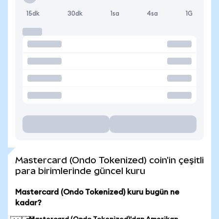
15dk
30dk
1sa
4sa
1G
Mastercard (Ondo Tokenized) coin'in çeşitli
para birimlerinde güncel kuru
Mastercard (Ondo Tokenized) kuru bugün ne
kadar?