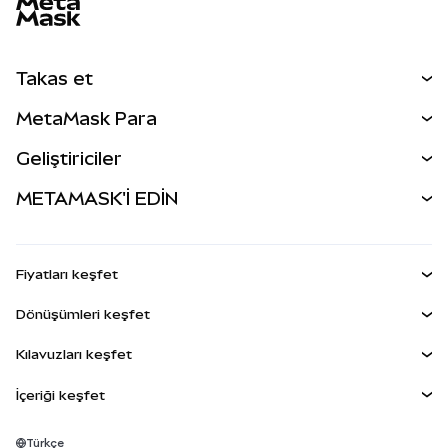
Takas et
Takas İşlemleri
MetaMask Para
Tahmin Et
YENİ
Kripto Al
Geliştiriciler
Perps
YENİ
MetaMask Kart
Dökümantasyon
METAMASK'İ EDİN
RWA'lar
mUSD
YENİ
Kontrol Paneli
İşlem Kalkanı
Kazan
Smart Accounts Kit
Agent Wallet
YENİ
Fiyatları keşfet
Gömülü Cüzdanlar
Snap'ler
Bitcoin Fiyatı
Dönüşümleri keşfet
MetaMask Connect
Ethereum Fiyatı
Ödüller
YENİ
BTC'den USD'ye
Solana Fiyatı
Kılavuzları keşfet
Snap'ler
Güvenlik
ETH'den USD'ye
BTC Satın Al
Shiba Inu Fiyatı
USDT'den INR'ye
İçeriği keşfet
Web3 Servisleri
Destek
ETH Satın Al
Pepe Fiyatı
Bitcoin cüzdanı
BTC'den USDT'ye
SOL Satın Al
Kariyer
Tether Fiyatı
Solana cüzdanı
Türkçe