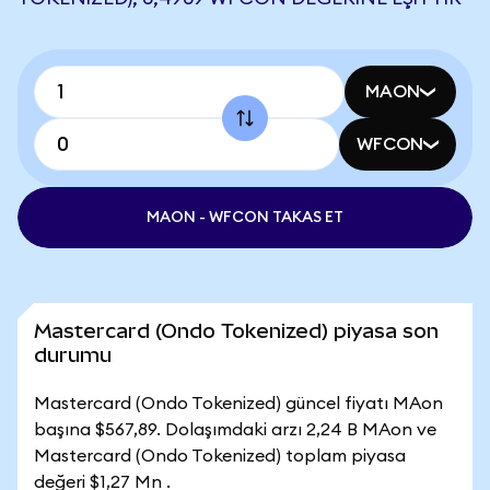
MAON
WFCON
MAON - WFCON TAKAS ET
Mastercard (Ondo Tokenized) piyasa son
durumu
Mastercard (Ondo Tokenized) güncel fiyatı MAon
başına $567,89. Dolaşımdaki arzı 2,24 B MAon ve
Mastercard (Ondo Tokenized) toplam piyasa
değeri $1,27 Mn .