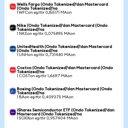
Wells Fargo (Ondo Tokenized)'dan Mastercard
(Ondo Tokenized)'na
1 WFCon eşittir 0,155171 MAon
Nike (Ondo Tokenized)'dan Mastercard (Ondo
Tokenized)'na
1 NKEon eşittir 0,075895 MAon
UnitedHealth (Ondo Tokenized)'dan Mastercard
(Ondo Tokenized)'na
1 UNHon eşittir 0,731480 MAon
Costco (Ondo Tokenized)'dan Mastercard (Ondo
Tokenized)'na
1 COSTon eşittir 1,6697 MAon
Boeing (Ondo Tokenized)'dan Mastercard (Ondo
Tokenized)'na
1 BAon eşittir 0,409375 MAon
iShares Semiconductor ETF (Ondo Tokenized)'dan
Mastercard (Ondo Tokenized)'na
1 SOXXon eşittir 0,957404 MAon