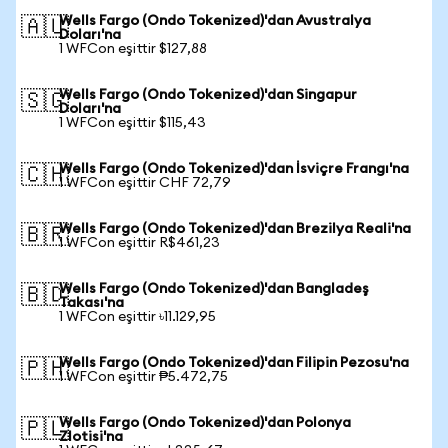
Wells Fargo (Ondo Tokenized)'dan Avustralya
🇦🇺
Doları'na
1 WFCon eşittir $127,88
Wells Fargo (Ondo Tokenized)'dan Singapur
🇸🇬
Doları'na
1 WFCon eşittir $115,43
Wells Fargo (Ondo Tokenized)'dan İsviçre Frangı'na
🇨🇭
1 WFCon eşittir CHF 72,79
Wells Fargo (Ondo Tokenized)'dan Brezilya Reali'na
🇧🇷
1 WFCon eşittir R$461,23
Wells Fargo (Ondo Tokenized)'dan Bangladeş
🇧🇩
Takası'na
1 WFCon eşittir ৳11.129,95
Wells Fargo (Ondo Tokenized)'dan Filipin Pezosu'na
🇵🇭
1 WFCon eşittir ₱5.472,75
Wells Fargo (Ondo Tokenized)'dan Polonya
🇵🇱
Zlotisi'na