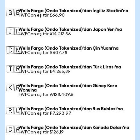
Wells Fargo (Ondo Tokenized)'dan İngiliz Sterlini'na
🇬🇧
1 WFCon eşittir £66,90
Wells Fargo (Ondo Tokenized)'dan Japon Yeni'na
🇯🇵
1 WFCon eşittir ¥14.212,56
Wells Fargo (Ondo Tokenized)'dan Çin Yuanı'na
🇨🇳
1 WFCon eşittir ¥607,78
Wells Fargo (Ondo Tokenized)'dan Türk Lirası'na
🇹🇷
1 WFCon eşittir ₺4.285,89
Wells Fargo (Ondo Tokenized)'dan Güney Kore
🇰🇷
Wonu'na
1 WFCon eşittir ₩128.409,8
Wells Fargo (Ondo Tokenized)'dan Rus Rublesi'na
🇷🇺
1 WFCon eşittir ₽7.293,97
Wells Fargo (Ondo Tokenized)'dan Kanada Doları'na
🇨🇦
1 WFCon eşittir $126,19