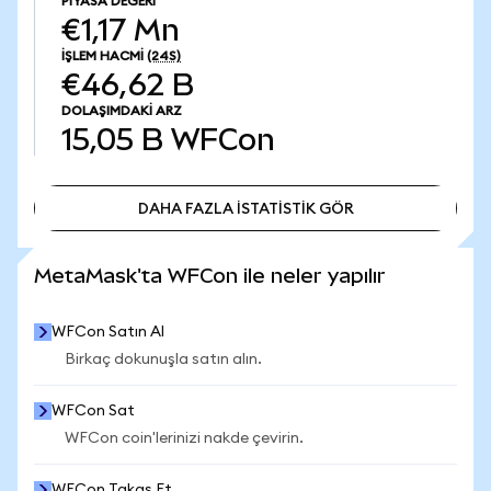
PIYASA DEĞERI
€1,17 Mn
İŞLEM HACMI
(24S)
€46,62 B
DOLAŞIMDAKI ARZ
15,05 B
WFCon
DAHA FAZLA İSTATİSTİK GÖR
DAHA FAZLA İSTATİSTİK GÖR
MetaMask'ta WFCon ile neler yapılır
WFCon Satın Al
Birkaç dokunuşla satın alın.
WFCon Sat
WFCon coin'lerinizi nakde çevirin.
WFCon Takas Et