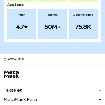
App Store
Puan
İndirme
Değerlendirme
4.7
50M+
75.8K
WFCon/EUR
MetaMask site alt bilgisi
Takas et
Takas İşlemleri
MetaMask Para
Tahmin Et
YENİ
Kripto Al