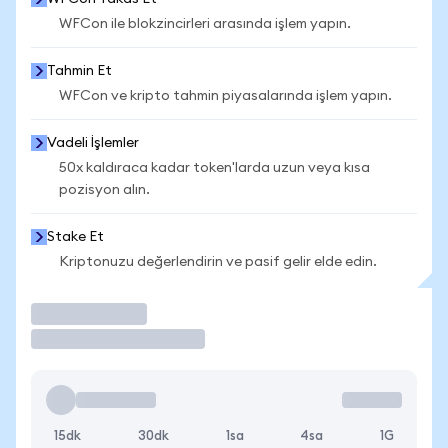
WFCon ile blokzincirleri arasında işlem yapın.
Tahmin Et
WFCon ve kripto tahmin piyasalarında işlem yapın.
Vadeli İşlemler
50x kaldıraca kadar token'larda uzun veya kısa
pozisyon alın.
Stake Et
Kriptonuzu değerlendirin ve pasif gelir elde edin.
İşlem Yap
15dk
30dk
1sa
4sa
1G